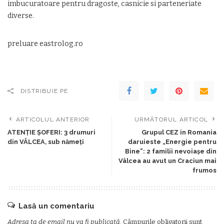
imbucuratoare pentru dragoste, casnicie si parteneriate
diverse.
preluare eastrolog.ro
DISTRIBUIE PE
ARTICOLUL ANTERIOR
URMĂTORUL ARTICOL
ATENȚIE ȘOFERI: 3 drumuri
Grupul CEZ in Romania
din VÂLCEA, sub nămeți
daruieste „Energie pentru
Bine”: 2 familii nevoiaşe din
Vâlcea au avut un Craciun mai
frumos
Lasă un comentariu
Adresa ta de email nu va fi publicată.
Câmpurile obligatorii sunt