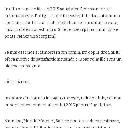
In alta ordine de idei, in 2015 sanatatea Scorpionilor se
imbunatateste. Poti gasi solutii neasteptate daca ai anumite
afectiuni si poti sa faci schimbari benefice in stilul de viata,
daca iti doresti acest lucru. Si te relaxezi psihic (atat cat se
poate relaxa un Scorpion).
Se mai destinde si atmosfera din camin, iar copiii, daca ai, iti
ofera motive de satisfactie si mandrie. Doar relatiile sunt un
pic mai trepidante.
SĂGETĂTOR
Instalarea lui Saturn in Sagetator este, neindoielnic, cel mai
important eveniment al anului 2015 pentru Sagetatori.
Numit si „Marele Malefic”, Saturn poate sa aduca pesimism,
neincredere, inhibitie, insingurare, scaderea rezistentei