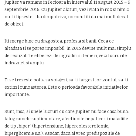
Jupiter va ramane in Fecioara in intervalul 11 august 2015 – 9
septembrie 2016. Cu Jupiter alaturi, vezi viata in roz si nimic
nu-ti lipseste – ba dimpotriva, norocul iti da mai mult decat
de obicei.
Iti merge bine cu dragostea, profesia si banii. Ceea ce
altadata ti se parea imposibil, in 2015 devine mult mai simplu
de realizat. Te eliberezi de ingradiri si temeri, vezi lucrurile
indraznet si amplu.
Ti se trezeste pofta sa voiajezi, sa-ti largesti orizontul, sa-ti
extinzi cunoasterea. Este o perioada favorabila initiativelor
importante.
Sunt, insa, si unele lucruri cu care Jupiter nu face casa buna:
kilogramele suplimentare, afectiunile hepatice si maladiile
de tip „hiper” (hipertensiune, hipercolesterolemie,
hiperglicemie s.a.). Asadar, daca ai vreo predispozitie de