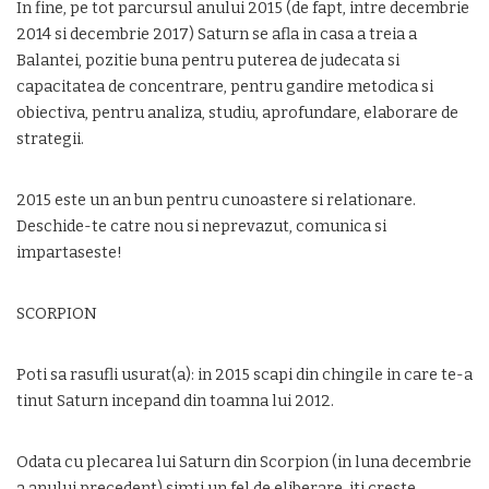
In fine, pe tot parcursul anului 2015 (de fapt, intre decembrie
2014 si decembrie 2017) Saturn se afla in casa a treia a
Balantei, pozitie buna pentru puterea de judecata si
capacitatea de concentrare, pentru gandire metodica si
obiectiva, pentru analiza, studiu, aprofundare, elaborare de
strategii.
2015 este un an bun pentru cunoastere si relationare.
Deschide-te catre nou si neprevazut, comunica si
impartaseste!
SCORPION
Poti sa rasufli usurat(a): in 2015 scapi din chingile in care te-a
tinut Saturn incepand din toamna lui 2012.
Odata cu plecarea lui Saturn din Scorpion (in luna decembrie
a anului precedent) simti un fel de eliberare, iti creste