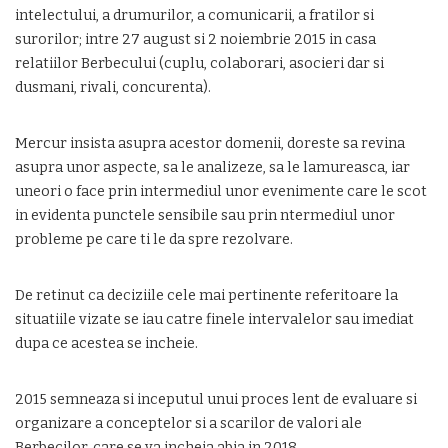
intelectului, a drumurilor, a comunicarii, a fratilor si
surorilor; intre 27 august si 2 noiembrie 2015 in casa
relatiilor Berbecului (cuplu, colaborari, asocieri dar si
dusmani, rivali, concurenta).
Mercur insista asupra acestor domenii, doreste sa revina
asupra unor aspecte, sa le analizeze, sa le lamureasca, iar
uneori o face prin intermediul unor evenimente care le scot
in evidenta punctele sensibile sau prin ntermediul unor
probleme pe care ti le da spre rezolvare.
De retinut ca deciziile cele mai pertinente referitoare la
situatiile vizate se iau catre finele intervalelor sau imediat
dupa ce acestea se incheie.
2015 semneaza si inceputul unui proces lent de evaluare si
organizare a conceptelor si a scarilor de valori ale
Berbecilor, care se va incheia abia in 2018.