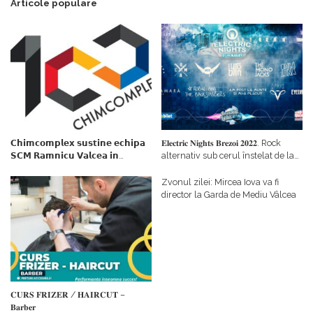
Articole populare
𝗖𝗵𝗶𝗺𝗰𝗼𝗺𝗽𝗹𝗲𝘅 𝘀𝘂𝘀𝘁𝗶𝗻𝗲 𝗲𝗰𝗵𝗶𝗽𝗮
𝐄𝐥𝐞𝐜𝐭𝐫𝐢𝐜 𝐍𝐢𝐠𝐡𝐭𝐬 𝐁𝐫𝐞𝐳𝐨𝐢 𝟐𝟎𝟐𝟐. Rock
𝗦𝗖𝗠 𝗥𝗮𝗺𝗻𝗶𝗰𝘂 𝗩𝗮𝗹𝗰𝗲𝗮 𝗶𝗻
alternativ sub cerul înstelat de la
𝗰𝗮𝗹𝗶𝘁𝗮𝘁𝗲 𝗱𝗲 𝗽𝗮𝗿𝘁𝗲𝗻𝗲𝗿
#𝐁𝐫𝐞𝐳𝐨𝐢𝐮𝐥𝐋𝐮𝐦𝐢𝐢
𝗳𝗶𝗻𝗮𝗻𝘁𝗮𝘁𝗼𝗿
Zvonul zilei: Mircea Iova va fi
director la Garda de Mediu Vâlcea
𝐂𝐔𝐑𝐒 𝐅𝐑𝐈𝐙𝐄𝐑 / 𝐇𝐀𝐈𝐑𝐂𝐔𝐓 –
𝐁𝐚𝐫𝐛𝐞𝐫