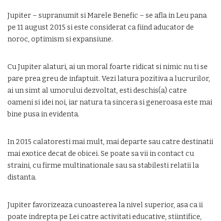
Jupiter – supranumit si Marele Benefic – se afla in Leu pana
pe 11 august 2015 si este considerat ca fiind aducator de
noroc, optimism si expansiune.
Cu Jupiter alaturi, ai un moral foarte ridicat si nimic nu ti se
pare prea greu de infaptuit. Vezi latura pozitiva a lucrurilor,
ai un simt al umorului dezvoltat, esti deschis(a) catre
oameni si idei noi, iar natura ta sincera si generoasa este mai
bine pusa in evidenta.
In 2015 calatoresti mai mult, mai departe sau catre destinatii
mai exotice decat de obicei. Se poate sa vii in contact cu
straini, cu firme multinationale sau sa stabilesti relatii la
distanta.
Jupiter favorizeaza cunoasterea la nivel superior, asa ca ii
poate indrepta pe Lei catre activitati educative, stiintifice,