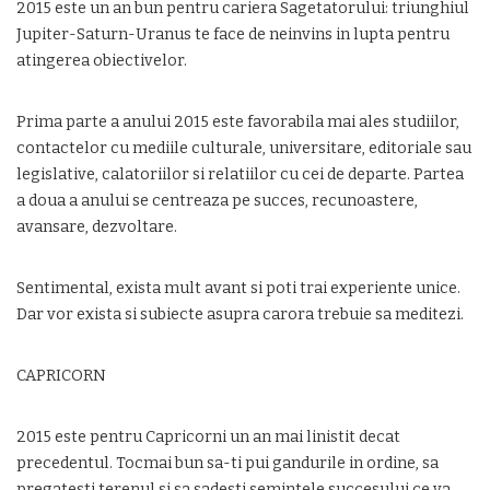
2015 este un an bun pentru cariera Sagetatorului: triunghiul
Jupiter-Saturn-Uranus te face de neinvins in lupta pentru
atingerea obiectivelor.
Prima parte a anului 2015 este favorabila mai ales studiilor,
contactelor cu mediile culturale, universitare, editoriale sau
legislative, calatoriilor si relatiilor cu cei de departe. Partea
a doua a anului se centreaza pe succes, recunoastere,
avansare, dezvoltare.
Sentimental, exista mult avant si poti trai experiente unice.
Dar vor exista si subiecte asupra carora trebuie sa meditezi.
CAPRICORN
2015 este pentru Capricorni un an mai linistit decat
precedentul. Tocmai bun sa-ti pui gandurile in ordine, sa
pregatesti terenul si sa sadesti semintele succesului ce va