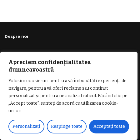
Despre noi
Apreciem confidențialitatea
dumneavoastră
Folosim cookie-uri pentru a vă îmbunătăți experiența de
Vocea Vâlcii – publicație bi-săptămânală – este
navigare, pentru a vă oferi reclame sau conținut
ceea ce suntem și ceea ce facem, în fiecare zi. Un
personalizat și pentru a ne analiza traficul. Făcând clic pe
ziar de luptă împotriva corupției, crimei
„Accept toate”, sunteți de acord cu utilizarea cookie-
organizate, criminalității economico-financiare și
abuzurilor.
urilor.
E-mail:
voceavalcii@gmail.com
Personalizați
Respinge toate
Acceptați toate