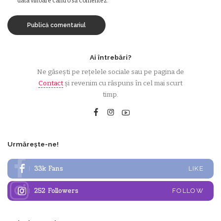
data viitoare când o să comentez.
Ai întrebări?
Ne găsești pe rețelele sociale sau pe pagina de
Contact
și revenim cu răspuns în cel mai scurt
timp.
Urmărește-ne!
33k
Fans
LIKE
252
Followers
FOLLOW