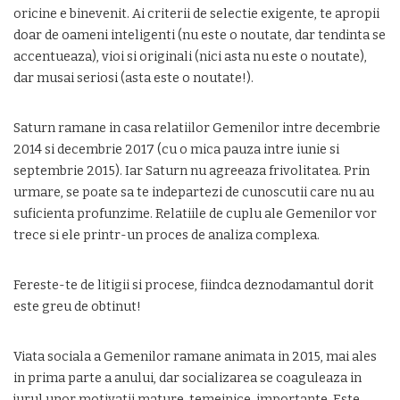
oricine e binevenit. Ai criterii de selectie exigente, te apropii
doar de oameni inteligenti (nu este o noutate, dar tendinta se
accentueaza), vioi si originali (nici asta nu este o noutate),
dar musai seriosi (asta este o noutate!).
Saturn ramane in casa relatiilor Gemenilor intre decembrie
2014 si decembrie 2017 (cu o mica pauza intre iunie si
septembrie 2015). Iar Saturn nu agreeaza frivolitatea. Prin
urmare, se poate sa te indepartezi de cunoscutii care nu au
suficienta profunzime. Relatiile de cuplu ale Gemenilor vor
trece si ele printr-un proces de analiza complexa.
Fereste-te de litigii si procese, fiindca deznodamantul dorit
este greu de obtinut!
Viata sociala a Gemenilor ramane animata in 2015, mai ales
in prima parte a anului, dar socializarea se coaguleaza in
jurul unor motivatii mature, temeinice, importante. Este