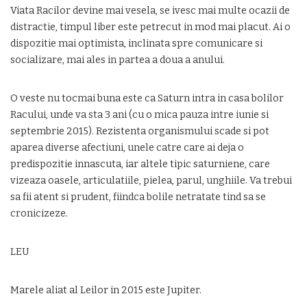
Viata Racilor devine mai vesela, se ivesc mai multe ocazii de
distractie, timpul liber este petrecut in mod mai placut. Ai o
dispozitie mai optimista, inclinata spre comunicare si
socializare, mai ales in partea a doua a anului.
O veste nu tocmai buna este ca Saturn intra in casa bolilor
Racului, unde va sta 3 ani (cu o mica pauza intre iunie si
septembrie 2015). Rezistenta organismului scade si pot
aparea diverse afectiuni, unele catre care ai deja o
predispozitie innascuta, iar altele tipic saturniene, care
vizeaza oasele, articulatiile, pielea, parul, unghiile. Va trebui
sa fii atent si prudent, fiindca bolile netratate tind sa se
cronicizeze.
LEU
Marele aliat al Leilor in 2015 este Jupiter.