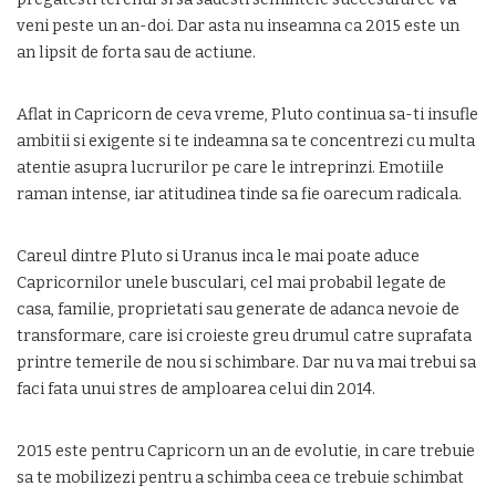
veni peste un an-doi. Dar asta nu inseamna ca 2015 este un
an lipsit de forta sau de actiune.
Aflat in Capricorn de ceva vreme, Pluto continua sa-ti insufle
ambitii si exigente si te indeamna sa te concentrezi cu multa
atentie asupra lucrurilor pe care le intreprinzi. Emotiile
raman intense, iar atitudinea tinde sa fie oarecum radicala.
Careul dintre Pluto si Uranus inca le mai poate aduce
Capricornilor unele busculari, cel mai probabil legate de
casa, familie, proprietati sau generate de adanca nevoie de
transformare, care isi croieste greu drumul catre suprafata
printre temerile de nou si schimbare. Dar nu va mai trebui sa
faci fata unui stres de amploarea celui din 2014.
2015 este pentru Capricorn un an de evolutie, in care trebuie
sa te mobilizezi pentru a schimba ceea ce trebuie schimbat