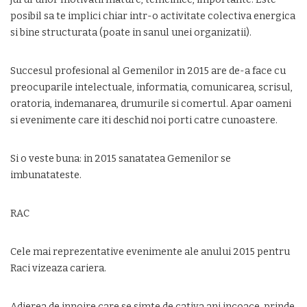
posibil sa te implici chiar intr-o activitate colectiva energica
si bine structurata (poate in sanul unei organizatii).
Succesul profesional al Gemenilor in 2015 are de-a face cu
preocuparile intelectuale, informatia, comunicarea, scrisul,
oratoria, indemanarea, drumurile si comertul. Apar oameni
si evenimente care iti deschid noi porti catre cunoastere.
Si o veste buna: in 2015 sanatatea Gemenilor se
imbunatateste.
RAC
Cele mai reprezentative evenimente ale anului 2015 pentru
Raci vizeaza cariera.
Adierea de innoire care se simte de cativa ani incoace, prinde