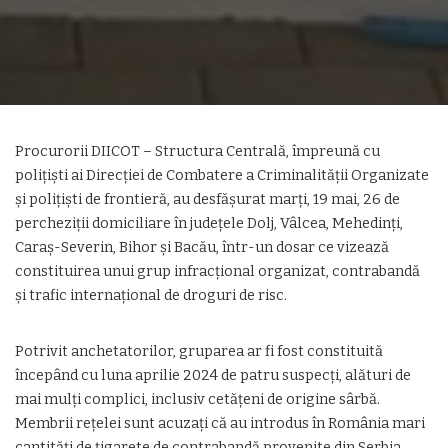
Procurorii DIICOT – Structura Centrală, împreună cu
polițiști ai Direcției de Combatere a Criminalității Organizate
și polițiști de frontieră, au desfășurat marți, 19 mai, 26 de
percheziții domiciliare în județele Dolj, Vâlcea, Mehedinți,
Caraș-Severin, Bihor și Bacău, într-un dosar ce vizează
constituirea unui grup infracțional organizat, contrabandă
și trafic internațional de droguri de risc.
Potrivit anchetatorilor, gruparea ar fi fost constituită
începând cu luna aprilie 2024 de patru suspecți, alături de
mai mulți complici, inclusiv cetățeni de origine sârbă.
Membrii rețelei sunt acuzați că au introdus în România mari
cantități de țigarete de contrabandă provenite din Serbia,