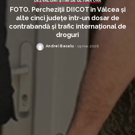
DEZVĂLUIRI
ȘTIRI DE ULTIMĂ ORĂ
FOTO. Percheziții DIICOT în Vâlcea și
alte cinci județe într-un dosar de
contrabandă și trafic internațional de
droguri
Andrei Bacalu
19 mai 2026
Posted
by