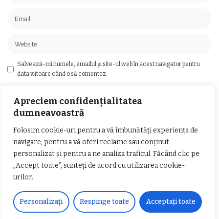
Salvează-mi numele, emailul și site-ul web în acest navigator pentru
data viitoare când o să comentez.
Apreciem confidențialitatea
dumneavoastră
Folosim cookie-uri pentru a vă îmbunătăți experiența de
Ai întrebări?
navigare, pentru a vă oferi reclame sau conținut
Ne găsești pe rețelele sociale sau pe pagina de
personalizat și pentru a ne analiza traficul. Făcând clic pe
Contact
și revenim cu răspuns în cel mai scurt
„Accept toate”, sunteți de acord cu utilizarea cookie-
timp.
urilor.
Personalizați
Respinge toate
Acceptați toate
Urmărește-ne!