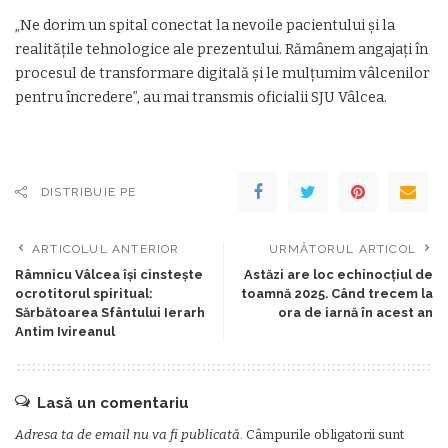
„Ne dorim un spital conectat la nevoile pacientului și la
realitățile tehnologice ale prezentului. Rămânem angajați în
procesul de transformare digitală și le mulțumim vâlcenilor
pentru încredere”, au mai transmis oficialii SJU Vâlcea.
DISTRIBUIE PE
ARTICOLUL ANTERIOR
URMĂTORUL ARTICOL
Râmnicu Vâlcea își cinstește
Astăzi are loc echinocțiul de
ocrotitorul spiritual:
toamnă 2025. Când trecem la
Sărbătoarea Sfântului Ierarh
ora de iarnă în acest an
Antim Ivireanul
Lasă un comentariu
Adresa ta de email nu va fi publicată.
Câmpurile obligatorii sunt