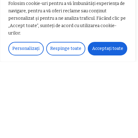
Folosim cookie-uri pentru a vă îmbunătăți experiența de
navigare, pentru a vă oferi reclame sau conținut
personalizat și pentru a ne analiza traficul. Făcând clic pe
„Accept toate”, sunteți de acord cu utilizarea cookie-
urilor.
Personalizați
Respinge toate
Acceptați toate
𝗖𝗵𝗶𝗺𝗰𝗼𝗺𝗽𝗹𝗲𝘅 𝘀𝘂𝘀𝘁𝗶𝗻𝗲 𝗲𝗰𝗵𝗶𝗽𝗮
𝐄𝐥𝐞𝐜𝐭𝐫𝐢𝐜 𝐍𝐢𝐠𝐡𝐭𝐬 𝐁𝐫𝐞𝐳𝐨𝐢 𝟐𝟎𝟐𝟐. Rock
𝗦𝗖𝗠 𝗥𝗮𝗺𝗻𝗶𝗰𝘂 𝗩𝗮𝗹𝗰𝗲𝗮 𝗶𝗻
alternativ sub cerul înstelat de la
𝗰𝗮𝗹𝗶𝘁𝗮𝘁𝗲 𝗱𝗲 𝗽𝗮𝗿𝘁𝗲𝗻𝗲𝗿
#𝐁𝐫𝐞𝐳𝐨𝐢𝐮𝐥𝐋𝐮𝐦𝐢𝐢
𝗳𝗶𝗻𝗮𝗻𝘁𝗮𝘁𝗼𝗿
Zvonul zilei: Mircea Iova va fi
director la Garda de Mediu Vâlcea
𝐂𝐔𝐑𝐒 𝐅𝐑𝐈𝐙𝐄𝐑 / 𝐇𝐀𝐈𝐑𝐂𝐔𝐓 –
𝐁𝐚𝐫𝐛𝐞𝐫