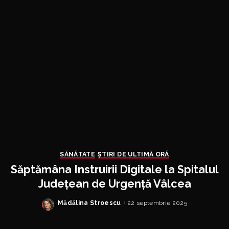
SĂNĂTATE
ȘTIRI DE ULTIMĂ ORĂ
Săptămâna Instruirii Digitale la Spitalul
Județean de Urgență Vâlcea
Mădălina Stroescu
22 septembrie 2025
Posted
by