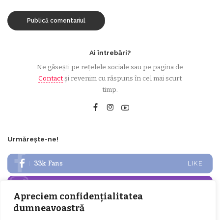
Ai întrebări?
Ne găsești pe rețelele sociale sau pe pagina de
Contact
și revenim cu răspuns în cel mai scurt
timp.
Urmărește-ne!
33k
Fans
LIKE
252
Followers
FOLLOW
Apreciem confidențialitatea
dumneavoastră
Articole populare