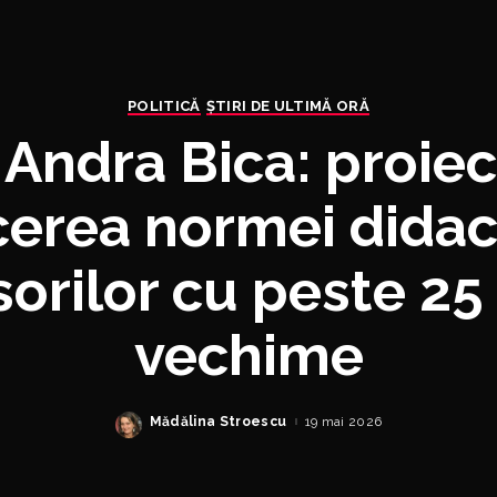
POLITICĂ
ȘTIRI DE ULTIMĂ ORĂ
 Andra Bica: proiec
erea normei didac
orilor cu peste 25
vechime
Mădălina Stroescu
19 mai 2026
Posted
by