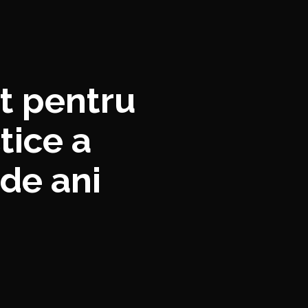
t pentru
tice a
 de ani