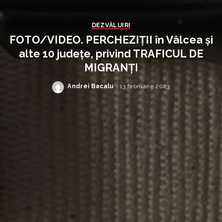
DEZVĂLUIRI
FOTO/VIDEO. PERCHEZIȚII în Vâlcea și
alte 10 județe, privind TRAFICUL DE
MIGRANȚI
Andrei Bacalu
13 februarie 2023
Posted
by