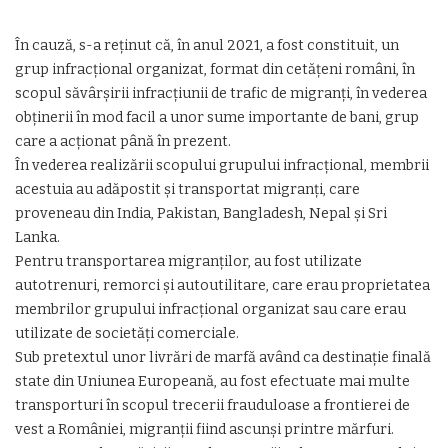
În cauză, s-a reținut că, în anul 2021, a fost constituit, un
grup infracțional organizat, format din cetățeni români, în
scopul săvârșirii infracțiunii de trafic de migranți, în vederea
obținerii în mod facil a unor sume importante de bani, grup
care a acționat până în prezent.
În vederea realizării scopului grupului infracțional, membrii
acestuia au adăpostit și transportat migranți, care
proveneau din India, Pakistan, Bangladesh, Nepal și Sri
Lanka.
Pentru transportarea migranților, au fost utilizate
autotrenuri, remorci și autoutilitare, care erau proprietatea
membrilor grupului infracțional organizat sau care erau
utilizate de societăți comerciale.
Sub pretextul unor livrări de marfă având ca destinație finală
state din Uniunea Europeană, au fost efectuate mai multe
transporturi în scopul trecerii frauduloase a frontierei de
vest a României, migranții fiind ascunși printre mărfuri.