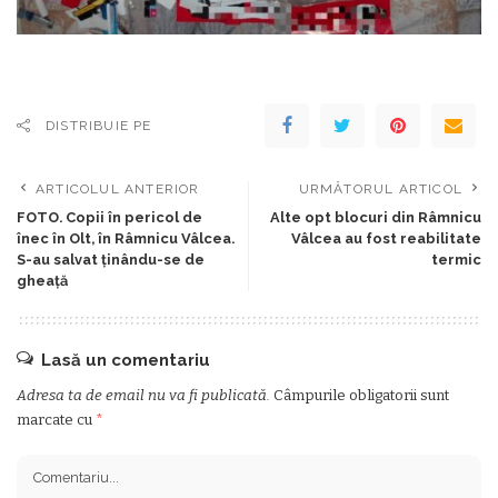
DISTRIBUIE PE
ARTICOLUL ANTERIOR
URMĂTORUL ARTICOL
FOTO. Copii în pericol de
Alte opt blocuri din Râmnicu
înec în Olt, în Râmnicu Vâlcea.
Vâlcea au fost reabilitate
S-au salvat ținându-se de
termic
gheață
Lasă un comentariu
Adresa ta de email nu va fi publicată.
Câmpurile obligatorii sunt
marcate cu
*