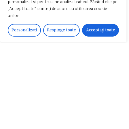
personalizat și pentru a ne analiza traficul. Făcând clic pe
Ai întrebări?
„Accept toate”, sunteți de acord cu utilizarea cookie-
urilor.
Ne găsești pe rețelele sociale sau pe pagina de
Contact
și revenim cu răspuns în cel mai scurt
timp.
Personalizați
Respinge toate
Acceptați toate
Urmărește-ne!
33k
Fans
LIKE
252
Followers
FOLLOW
Articole populare