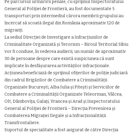
Pe parcursul urmăririi penale, cu sprijinul Inspectoratului
General al Poliției de Frontieră, au fost documentate 5
transporturi prin intermediul cărora membrii grupului au
încercat să scoată ilegal din România aproximativ 120 de
migranți.
La sediul Direcţiei de Investigare a Infracţiunilor de
Criminalitate Organizată şi Terorism – Biroul Teritorial Sibiu
vor fi conduse, în vederea audierii, un număr de aproximativ
30 de persoane despre care există suspiciunea că sunt
implicate în desfășurarea activităților infracționale.
Acțiunea beneficiază de sprijinul ofițerilor de poliție judiciară
din cadrul Brigăzilor de Combatere a Criminalității
Organizate București, Alba Iulia și Pitești și Serviciilor de
Combatere a Criminalității Organizate Teleorman, Vâlcea,
Olt, Dâmbovița, Galați, Vrancea și Arad și Inspectoratului
General al Poliției de Frontieră – Direcṭia Prevenirea și
Combaterea Migraṭiei Ilegale și a Infracṭionalităṭii
Transfrontaliere.
Suportul de specialitate a fost asigurat de către Direcția