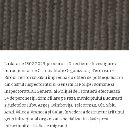
La data de 13.02.2023, procurorii Direcţiei de Investigare a
Infracţiunilor de Criminalitate Organizată şi Terorism –
Biroul Teritorial Sibiu împreună cu ofițeri de poliție judiciară
din cadrul Inspectoratului General al Poliției Române și
Inspectoratului General al Poliției de Frontieră efectuează
34 de percheziții domiciliare pe raza municipiului București
și județelor Ilfov, Argeș, Dâmbovița, Teleorman, Olt, Sibiu,
Arad, Vâlcea, Vrancea și Galați în vederea destructurării unui
grup infracțional organizat, specializat în săvârșirea
infracțiunii de trafic de migranți.