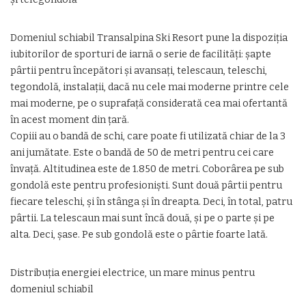
Domeniul schiabil Transalpina Ski Resort pune la dispoziţia
iubitorilor de sporturi de iarnă o serie de facilităţi: şapte
pârtii pentru începători şi avansaţi, telescaun, teleschi,
tegondolă, instalaţii, dacă nu cele mai moderne printre cele
mai moderne, pe o suprafaţă considerată cea mai ofertantă
în acest moment din ţară.
Copiii au o bandă de schi, care poate fi utilizată chiar de la 3
ani jumătate. Este o bandă de 50 de metri pentru cei care
învaţă. Altitudinea este de 1.850 de metri. Coborârea pe sub
gondolă este pentru profesionişti. Sunt două pârtii pentru
fiecare teleschi, şi în stânga şi în dreapta. Deci, în total, patru
pârtii. La telescaun mai sunt încă două, şi pe o parte şi pe
alta. Deci, şase. Pe sub gondolă este o pârtie foarte lată.
Distribuția energiei electrice, un mare minus pentru
domeniul schiabil