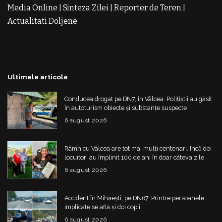
Media Online
|
Sinteza Zilei
|
Reporter de Teren
|
Actualitati Doljene
Rochii Noi
Rochii de Revelion
Rochii
de Banchet
Rochii de Cununie
Magazin de Rochii
Rochii
pe Comanda
Rochii de Seara
Ultimele articole
Conducea drogat pe DN7, în Vâlcea. Polițiștii au găsit
în autoturism obiecte și substanțe suspecte
6 august 2026
Râmnicu Vâlcea are tot mai mulți centenari. Încă doi
locuitori au împlinit 100 de ani în doar câteva zile
6 august 2026
Accident în Mihăești, pe DN67. Printre persoanele
implicate se află și doi copii
6 august 2026