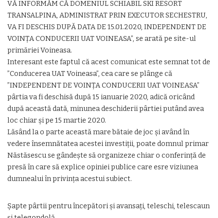
VĂ INFORMĂM CĂ DOMENIUL SCHIABIL SKI RESORT
TRANSALPINA, ADMINISTRAT PRIN EXECUTOR SECHESTRU,
VA FI DESCHIS DUPĂ DATA DE 15.01.2020, INDEPENDENT DE
VOINȚA CONDUCERII UAT VOINEASA”, se arată pe site-ul
primăriei Voineasa.
Interesant este faptul că acest comunicat este semnat tot de
”Conducerea UAT Voineasa”, cea care se plânge că
”INDEPENDENT DE VOINȚA CONDUCERII UAT VOINEASA”
pârtia va fi deschisă după 15 ianuarie 2020, adică oricând
după această dată, minunea deschiderii pârtiei putând avea
loc chiar și pe 15 martie 2020.
Lăsând la o parte această mare bătaie de joc și având în
vedere însemnătatea acestei investiții, poate domnul primar
Năstăsescu se gândește să organizeze chiar o conferință de
presă în care să explice opiniei publice care esre viziunea
dumnealui în privința acestui subiect.
Şapte pârtii pentru începători şi avansaţi, teleschi, telescaun
şi telegondolă