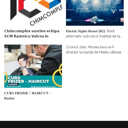
𝗖𝗵𝗶𝗺𝗰𝗼𝗺𝗽𝗹𝗲𝘅 𝘀𝘂𝘀𝘁𝗶𝗻𝗲 𝗲𝗰𝗵𝗶𝗽𝗮
𝐄𝐥𝐞𝐜𝐭𝐫𝐢𝐜 𝐍𝐢𝐠𝐡𝐭𝐬 𝐁𝐫𝐞𝐳𝐨𝐢 𝟐𝟎𝟐𝟐. Rock
𝗦𝗖𝗠 𝗥𝗮𝗺𝗻𝗶𝗰𝘂 𝗩𝗮𝗹𝗰𝗲𝗮 𝗶𝗻
alternativ sub cerul înstelat de la
𝗰𝗮𝗹𝗶𝘁𝗮𝘁𝗲 𝗱𝗲 𝗽𝗮𝗿𝘁𝗲𝗻𝗲𝗿
#𝐁𝐫𝐞𝐳𝐨𝐢𝐮𝐥𝐋𝐮𝐦𝐢𝐢
𝗳𝗶𝗻𝗮𝗻𝘁𝗮𝘁𝗼𝗿
Zvonul zilei: Mircea Iova va fi
director la Garda de Mediu Vâlcea
𝐂𝐔𝐑𝐒 𝐅𝐑𝐈𝐙𝐄𝐑 / 𝐇𝐀𝐈𝐑𝐂𝐔𝐓 –
𝐁𝐚𝐫𝐛𝐞𝐫