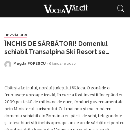
DEZVĂLUIRI
ÎNCHIS DE SĂRBĂTORI! Domeniul
schiabil Transalpina Ski Resort se
îneacă în neputință, nesimțire și bătaie
Magda POPESCU
6 ianuarie 2020
Posted
de joc
by
Obârșia Lotrului, nordul judeţului Vâlcea. O zonă de o
frumusețe aproape ireală, în care a fost investit începând cu
2009 peste 40 de milioane de euro, fonduri guvernamentale
prin Ministerul turismului. Cel mai nou și mai modern
domeniu schiabil din România cu pârtii de schi, telegondole
și teleschiuri stă închis aproape an de an de sărbători pentru
că autoritățile locale din Voineasa nu sunt în stare să