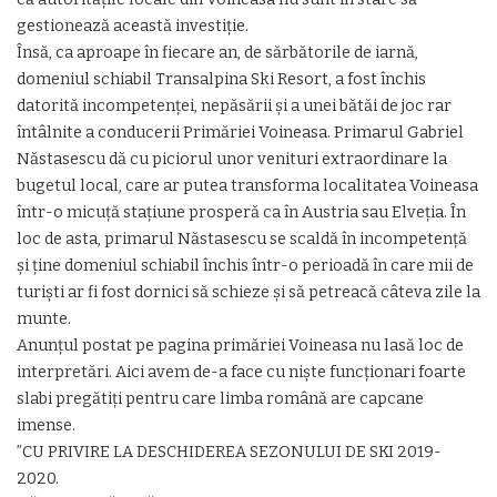
gestionează această investiție.
Însă, ca aproape în fiecare an, de sărbătorile de iarnă,
domeniul schiabil Transalpina Ski Resort, a fost închis
datorită incompetenței, nepăsării și a unei bătăi de joc rar
întâlnite a conducerii Primăriei Voineasa. Primarul Gabriel
Năstasescu dă cu piciorul unor venituri extraordinare la
bugetul local, care ar putea transforma localitatea Voineasa
într-o micuță stațiune prosperă ca în Austria sau Elveția. În
loc de asta, primarul Năstasescu se scaldă în incompetență
și ține domeniul schiabil închis într-o perioadă în care mii de
turiști ar fi fost dornici să schieze și să petreacă câteva zile la
munte.
Anunțul postat pe pagina primăriei Voineasa nu lasă loc de
interpretări. Aici avem de-a face cu niște funcționari foarte
slabi pregătiți pentru care limba română are capcane
imense.
”CU PRIVIRE LA DESCHIDEREA SEZONULUI DE SKI 2019-
2020.