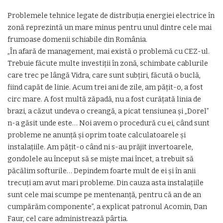
Problemele tehnice legate de distribuţia energiei electrice în
zonă reprezintă un mare minus pentru unul dintre cele mai
frumoase domenii schiabile din România.
„În afară de management, mai există o problemă cu CEZ-ul.
Trebuie făcute multe investiţii în zonă, schimbate cablurile
care trec pe lângă Vidra, care sunt subţiri, făcută o buclă,
fiind capăt de linie. Acum trei ani de zile, am păţit-o, a fost
circ mare. A fost multă zăpadă, nu a fost curăţată linia de
brazi, a căzut undeva o creangă, a picat tensiunea şi „Dorel”
n-a găsit unde este… Noi avem o procedură cu ei, când sunt
probleme ne anunţă şi oprim toate calculatoarele şi
instalaţiile. Am păţit-o când ni s-au prăjit invertoarele,
gondolele au început să se mişte mai încet, a trebuit să
păcălim softurile… Depindem foarte mult de ei şi în anii
trecuți am avut mari probleme. Din cauza asta instalaţiile
sunt cele mai scumpe pe mentenanţă, pentru că an de an
cumpărăm componente”, a explicat patronul Acomin, Dan
Faur, cel care administrează pârtia.