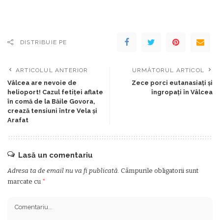
DISTRIBUIE PE
ARTICOLUL ANTERIOR
URMĂTORUL ARTICOL
Vâlcea are nevoie de
Zece porci eutanasiați și
helioport! Cazul fetiței aflate
îngropați în Vâlcea
în comă de la Băile Govora,
crează tensiuni între Vela și
Arafat
Lasă un comentariu
Adresa ta de email nu va fi publicată.
Câmpurile obligatorii sunt
marcate cu
*