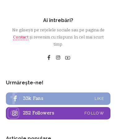
Ai întrebări?
Ne găsești pe rețelele sociale sau pe pagina de
Contact
și revenim cu răspuns în cel mai scurt
timp.
Urmărește-ne!
33k
Fans
LIKE
252
Followers
FOLLOW
Articole populare