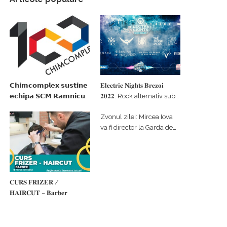
𝗖𝗵𝗶𝗺𝗰𝗼𝗺𝗽𝗹𝗲𝘅 𝘀𝘂𝘀𝘁𝗶𝗻𝗲
𝐄𝐥𝐞𝐜𝐭𝐫𝐢𝐜 𝐍𝐢𝐠𝐡𝐭𝐬 𝐁𝐫𝐞𝐳𝐨𝐢
𝗲𝗰𝗵𝗶𝗽𝗮 𝗦𝗖𝗠 𝗥𝗮𝗺𝗻𝗶𝗰𝘂
𝟐𝟎𝟐𝟐. Rock alternativ sub
𝗩𝗮𝗹𝗰𝗲𝗮 𝗶𝗻 𝗰𝗮𝗹𝗶𝘁𝗮𝘁𝗲 𝗱𝗲
cerul înstelat de la
Zvonul zilei: Mircea Iova
𝗽𝗮𝗿𝘁𝗲𝗻𝗲𝗿 𝗳𝗶𝗻𝗮𝗻𝘁𝗮𝘁𝗼𝗿
#𝐁𝐫𝐞𝐳𝐨𝐢𝐮𝐥𝐋𝐮𝐦𝐢𝐢
va fi director la Garda de
Mediu Vâlcea
𝐂𝐔𝐑𝐒 𝐅𝐑𝐈𝐙𝐄𝐑 /
𝐇𝐀𝐈𝐑𝐂𝐔𝐓 – 𝐁𝐚𝐫𝐛𝐞𝐫