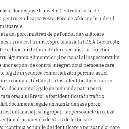
ăsurilor dispuse la nivelul Centrului Local de
 pentru eradicarea Pestei Porcine Africane în județul
următoarele:
de la doi porci mistreți de pe Fondul de vânătoare
ti și au fost trimise, spre analiză, la I.D.S.A. București;
ătre echipe mixte formate din specialiști ai Direcției
tru Siguranța Alimentelor și personal al Inspectoratului
za unor acțiuni de control integrat, două persoane care
 legale în vederea comercializării porcine, astfel:
 raza comunei Fârtățești, a fost identificată în trafic o
fără documente legale un număr de patru porci;
 raza orașului Brezoi, a fost identificată în trafic o
fără documente legale un număr de șase porci;
au fost eutanasiați și îngropați, iar persoanele în cauză
vențional cu amendă de 5.000 de lei fiecare.
or continua acțiunile de identificare a persoanelor care