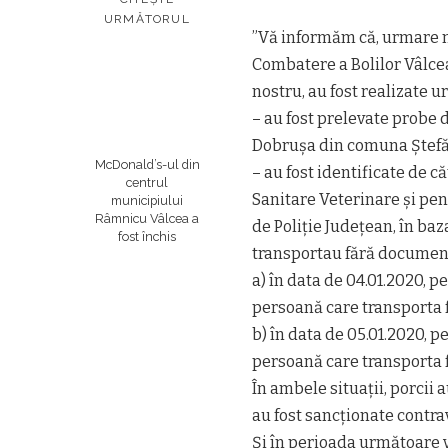
URMĂTORUL
”Vă informăm că, urmare m
Combatere a Bolilor Vâlcea
nostru, au fost realizate 
– au fost prelevate probe 
Dobrușa din comuna Ștefăneș
McDonald’s-ul din
– au fost identificate de c
centrul
Sanitare Veterinare și pen
municipiului
Râmnicu Vâlcea a
de Poliție Județean, în ba
fost închis
transportau fără documente
a) în data de 04.01.2020, pe
persoană care transporta 
b) în data de 05.01.2020, pe
persoană care transporta 
În ambele situații, porcii 
au fost sancționate contra
Și în perioada următoare v