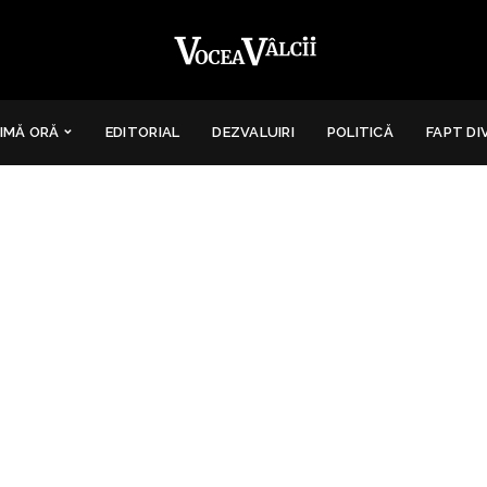
IMĂ ORĂ
EDITORIAL
DEZVALUIRI
POLITICĂ
FAPT DI