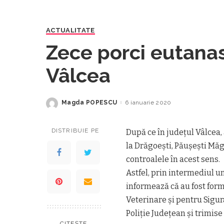
ACTUALITATE
Zece porci eutanasi
Vâlcea
Magda POPESCU
6 ianuarie 2020
Posted
by
DISTRIBUIE PE
După ce în județul Vâlcea,
la Drăgoești, Păușești Măgl
controalele în acest sens.
Astfel, prin intermediul u
informează că au fost form
Veterinare și pentru Sigur
Poliție Județean și trimise 
CITEȘTE