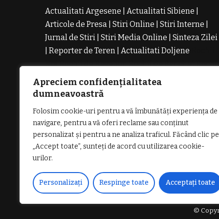
Actualitati Argesene
|
Actualitati Sibiene
|
Articole de Presa
|
Stiri Online
|
Stiri Interne
|
Jurnal de Stiri
|
Stiri Media Online
|
Sinteza Zilei
|
Reporter de Teren
|
Actualitati Doljene
Rochii
Noi
Rochii de Revelion
Rochii de Banchet
Rochi
de Cununie
Magazin de Rochii
Rochii pe
Apreciem confidențialitatea
Comanda
Rochii de Seara
dumneavoastră
Folosim cookie-uri pentru a vă îmbunătăți experiența de
navigare, pentru a vă oferi reclame sau conținut
personalizat și pentru a ne analiza traficul. Făcând clic pe
„Accept toate”, sunteți de acord cu utilizarea cookie-
GDPR: POLITICA DE CONFIDENȚIALI
urilor.
Personalizați
Respinge toate
Acceptați toate
© Copyri