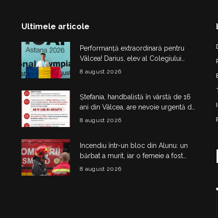
Ultimele articole
Performanță extraordinară pentru
Vâlcea! Darius, elev al Colegiului
Național de Informatică „Matei
8 august 2026
Basarab”, a cucerit argintul la
Olimpiada Internațională de
Ștefania, handbalistă în vârstă de 16
Inteligență Artificială
ani din Vâlcea, are nevoie urgentă de
sânge. Apel pentru donatori cu
8 august 2026
grupa AB IV negativ
Incendiu într-un bloc din Alunu: un
bărbat a murit, iar o femeie a fost
salvată din apartamentul cuprins de
8 august 2026
flăcări