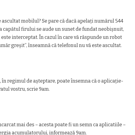
e ascultat mobilul? Se pare că dacă apelați numărul 544
la capătul firului se aude un sunet de fundat neobișnuit,
 este interceptat. În cazul în care vă răspunde un robot
umăr greșit”, înseamnă că telefonul nu vă este ascultat.
 în regimul de așteptare, poate însemna că o aplicație-
atul vostru, scrie 9am.
ncarcat mai des – acesta poate fi un semn ca aplicatiile –
nergia acumulatorului, informează 9am.