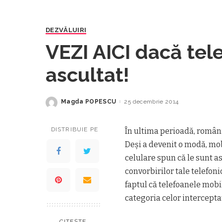
DEZVĂLUIRI
VEZI AICI dacă tel
ascultat!
Magda POPESCU
25 decembrie 2014
Posted
by
DISTRIBUIE PE
În ultima perioadă, români
Deşi a devenit o modă, mobi
celulare spun că le sunt as
convorbirilor tale telefo
faptul că telefoanele mobile
categoria celor intercepta
CITEȘTE