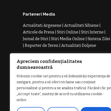
Parteneri Media
Actualitati Argesene
|
Actualitati Sibiene
|
Articole de Presa
|
Stiri Online
|
Stiri Interne
|
Jurnal de Stiri
|
Stiri Media Online
|
Sinteza Zilei
|
Reporter de Teren
|
Actualitati Doljene
Rochii
Noi
Rochii de Revelion
Rochii de Banchet
Rochi
de Cununie
Magazin de Rochii
Rochii pe
Apreciem confidențialitatea
Comanda
Rochii de Seara
dumneavoastră
Folosim cookie-uri pentru a vă îmbunătăți experiența de
navigare, pentru a vă oferi reclame sau conținut
personalizat și pentru a ne analiza traficul. Făcând clic pe
„Accept toate”, sunteți de acord cu utilizarea cookie-
GDPR: POLITICA DE CONFIDENȚIALI
urilor.