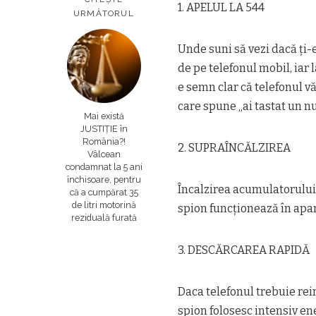
1. APELUL LA 544
URMĂTORUL
Unde suni să vezi dacă ți-
de pe telefonul mobil, iar 
e semn clar că telefonul vă
care spune „ai tastat un n
Mai există
JUSTIȚIE în
România?!
2. SUPRAÎNCĂLZIREA
Vâlcean
condamnat la 5 ani
închisoare, pentru
Încalzirea acumulatorului,
că a cumpărat 35
de litri motorină
spion funcționează în apar
reziduală furată
3. DESCĂRCAREA RAPIDĂ
Daca telefonul trebuie rei
spion folosesc intensiv e