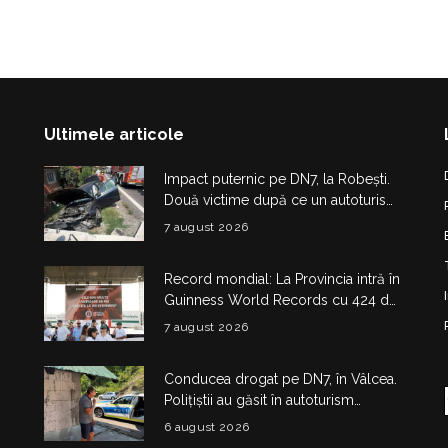
Ultimele articole
Impact puternic pe DN7, la Robești.
Două victime după ce un autoturism
a intrat într-un cap de pod
7 august 2026
Record mondial: La Provincia intră în
Guinness World Records cu 424 de
kilograme de aripioare de pui servite
7 august 2026
la un eveniment
Conducea drogat pe DN7, în Vâlcea.
Polițiștii au găsit în autoturism
obiecte și substanțe suspecte
6 august 2026