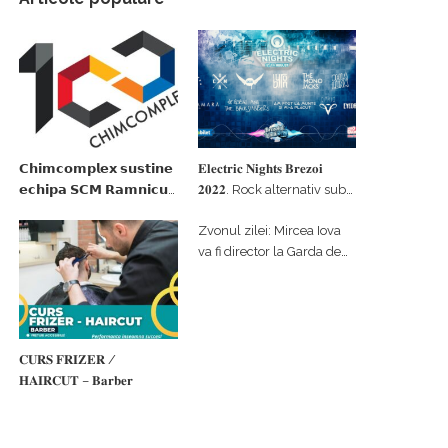
𝗖𝗵𝗶𝗺𝗰𝗼𝗺𝗽𝗹𝗲𝘅 𝘀𝘂𝘀𝘁𝗶𝗻𝗲
𝐄𝐥𝐞𝐜𝐭𝐫𝐢𝐜 𝐍𝐢𝐠𝐡𝐭𝐬 𝐁𝐫𝐞𝐳𝐨𝐢
𝗲𝗰𝗵𝗶𝗽𝗮 𝗦𝗖𝗠 𝗥𝗮𝗺𝗻𝗶𝗰𝘂
𝟐𝟎𝟐𝟐. Rock alternativ sub
𝗩𝗮𝗹𝗰𝗲𝗮 𝗶𝗻 𝗰𝗮𝗹𝗶𝘁𝗮𝘁𝗲 𝗱𝗲
cerul înstelat de la
Zvonul zilei: Mircea Iova
𝗽𝗮𝗿𝘁𝗲𝗻𝗲𝗿 𝗳𝗶𝗻𝗮𝗻𝘁𝗮𝘁𝗼𝗿
#𝐁𝐫𝐞𝐳𝐨𝐢𝐮𝐥𝐋𝐮𝐦𝐢𝐢
va fi director la Garda de
Mediu Vâlcea
𝐂𝐔𝐑𝐒 𝐅𝐑𝐈𝐙𝐄𝐑 /
𝐇𝐀𝐈𝐑𝐂𝐔𝐓 – 𝐁𝐚𝐫𝐛𝐞𝐫