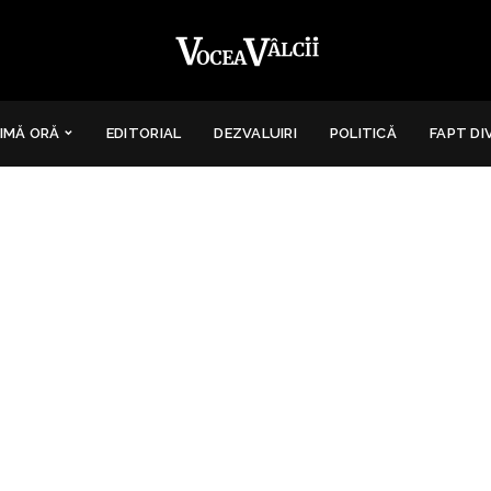
IMĂ ORĂ
EDITORIAL
DEZVALUIRI
POLITICĂ
FAPT DI