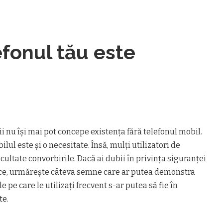
efonul tău este
i nu îşi mai pot concepe existenţa fără telefonul mobil.
lul este şi o necesitate. Însă, mulţi utilizatori de
cultate convorbirile. Dacă ai dubii în privinţa siguranţei
nice, urmăreşte câteva semne care ar putea demonstra
 pe care le utilizați frecvent s-ar putea să fie în
te.