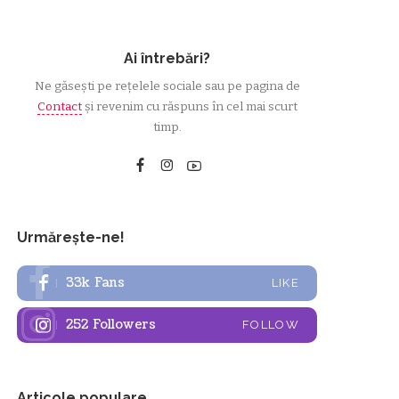
Ai întrebări?
Ne găsești pe rețelele sociale sau pe pagina de
Contact
și revenim cu răspuns în cel mai scurt
timp.
Urmărește-ne!
33k
Fans
LIKE
252
Followers
FOLLOW
Articole populare