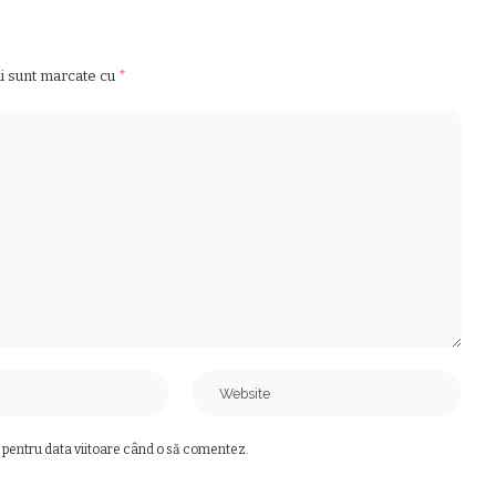
ii sunt marcate cu
*
 pentru data viitoare când o să comentez.