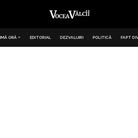
IMĂ ORĂ
EDITORIAL
DEZVALUIRI
POLITICĂ
FAPT DI