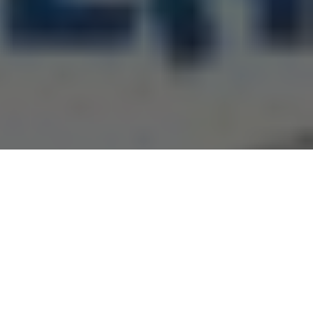
Ai întrebări?
Ne găsești pe rețelele sociale sau pe pagina de
Contact
și revenim cu răspuns în cel mai scurt
timp.