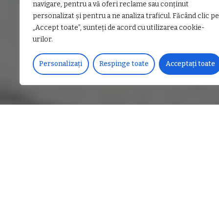
navigare, pentru a vă oferi reclame sau conținut
personalizat și pentru a ne analiza traficul. Făcând clic pe
„Accept toate”, sunteți de acord cu utilizarea cookie-
urilor.
Personalizați
Respinge toate
Acceptați toate
DISTRIBUIE PE
APAVIL S.A. a anunțat org
inginer în cadrul Servici
Concursul se va desfășura l
19, și va cuprinde două eta