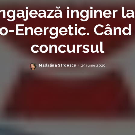
gajează inginer la
-Energetic. Când 
concursul
Mădălina Stroescu
29 iunie 2026
Posted
by