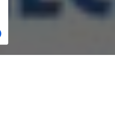
anizarea unui concurs pentru ocuparea unui post de
ului Mecano-Energetic.
a sediul societății din Râmnicu Vâlcea, strada Carol I nr.
pe: