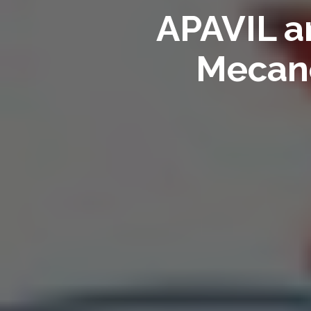
APAVIL an
Mecano