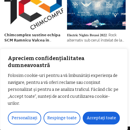
𝗖𝗵𝗶𝗺𝗰𝗼𝗺𝗽𝗹𝗲𝘅 𝘀𝘂𝘀𝘁𝗶𝗻𝗲 𝗲𝗰𝗵𝗶𝗽𝗮
𝐄𝐥𝐞𝐜𝐭𝐫𝐢𝐜 𝐍𝐢𝐠𝐡𝐭𝐬 𝐁𝐫𝐞𝐳𝐨𝐢 𝟐𝟎𝟐𝟐. Rock
𝗦𝗖𝗠 𝗥𝗮𝗺𝗻𝗶𝗰𝘂 𝗩𝗮𝗹𝗰𝗲𝗮 𝗶𝗻
alternativ sub cerul înstelat de la
𝗰𝗮𝗹𝗶𝘁𝗮𝘁𝗲 𝗱𝗲 𝗽𝗮𝗿𝘁𝗲𝗻𝗲𝗿
#𝐁𝐫𝐞𝐳𝐨𝐢𝐮𝐥𝐋𝐮𝐦𝐢𝐢
𝗳𝗶𝗻𝗮𝗻𝘁𝗮𝘁𝗼𝗿
Zvonul zilei: Mircea Iova va fi
director la Garda de Mediu Vâlcea
Apreciem confidențialitatea
dumneavoastră
Folosim cookie-uri pentru a vă îmbunătăți experiența de
navigare, pentru a vă oferi reclame sau conținut
personalizat și pentru a ne analiza traficul. Făcând clic pe
„Accept toate”, sunteți de acord cu utilizarea cookie-
𝐂𝐔𝐑𝐒 𝐅𝐑𝐈𝐙𝐄𝐑 / 𝐇𝐀𝐈𝐑𝐂𝐔𝐓 –
urilor.
𝐁𝐚𝐫𝐛𝐞𝐫
Personalizați
Respinge toate
Acceptați toate