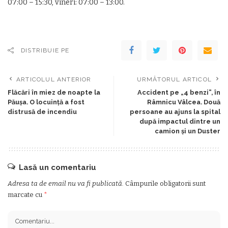
07:00 – 15:30, vineri: 07:00 – 13:00.
DISTRIBUIE PE
ARTICOLUL ANTERIOR
URMĂTORUL ARTICOL
Flăcări în miez de noapte la
Accident pe „4 benzi”, în
Păușa. O locuință a fost
Râmnicu Vâlcea. Două
distrusă de incendiu
persoane au ajuns la spital
după impactul dintre un
camion și un Duster
Lasă un comentariu
Adresa ta de email nu va fi publicată.
Câmpurile obligatorii sunt
marcate cu
*