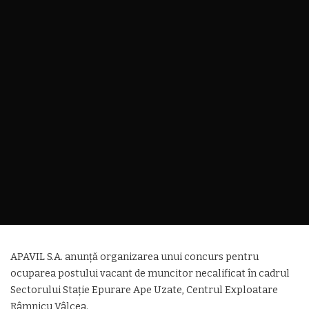
APAVIL S.A. anunță organizarea unui concurs pentru
ocuparea postului vacant de muncitor necalificat în cadrul
Sectorului Stație Epurare Ape Uzate, Centrul Exploatare
Râmnicu Vâlcea.