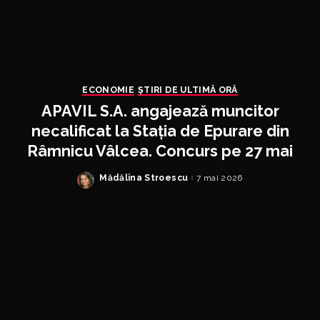
ECONOMIE
ȘTIRI DE ULTIMĂ ORĂ
APAVIL S.A. angajează muncitor
necalificat la Stația de Epurare din
Râmnicu Vâlcea. Concurs pe 27 mai
Mădălina Stroescu
7 mai 2026
Posted
by