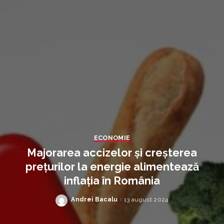
ECONOMIE
Majorarea accizelor și creșterea
prețurilor la energie alimentează
inflația în România
Andrei Bacalu
13 august 2024
Posted
by