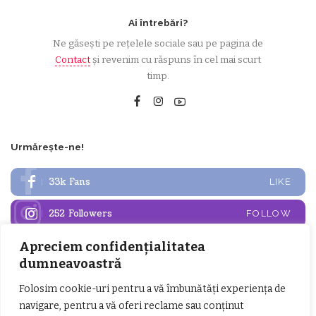
Ai întrebări?
Ne găsești pe rețelele sociale sau pe pagina de
Contact
și revenim cu răspuns în cel mai scurt
timp.
Urmărește-ne!
33k
Fans
LIKE
252
Followers
FOLLOW
Apreciem confidențialitatea
Articole populare
dumneavoastră
Folosim cookie-uri pentru a vă îmbunătăți experiența de
navigare, pentru a vă oferi reclame sau conținut