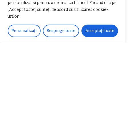
personalizat și pentru a ne analiza traficul. Făcând clic pe
„Accept toate”, sunteți de acord cu utilizarea cookie-
urilor.
Personalizați
Respinge toate
Acceptați toate
𝗖𝗵𝗶𝗺𝗰𝗼𝗺𝗽𝗹𝗲𝘅 𝘀𝘂𝘀𝘁𝗶𝗻𝗲 𝗲𝗰𝗵𝗶𝗽𝗮
𝐄𝐥𝐞𝐜𝐭𝐫𝐢𝐜 𝐍𝐢𝐠𝐡𝐭𝐬 𝐁𝐫𝐞𝐳𝐨𝐢 𝟐𝟎𝟐𝟐. Rock
𝗦𝗖𝗠 𝗥𝗮𝗺𝗻𝗶𝗰𝘂 𝗩𝗮𝗹𝗰𝗲𝗮 𝗶𝗻
alternativ sub cerul înstelat de la
𝗰𝗮𝗹𝗶𝘁𝗮𝘁𝗲 𝗱𝗲 𝗽𝗮𝗿𝘁𝗲𝗻𝗲𝗿
#𝐁𝐫𝐞𝐳𝐨𝐢𝐮𝐥𝐋𝐮𝐦𝐢𝐢
𝗳𝗶𝗻𝗮𝗻𝘁𝗮𝘁𝗼𝗿
Zvonul zilei: Mircea Iova va fi
director la Garda de Mediu Vâlcea
𝐂𝐔𝐑𝐒 𝐅𝐑𝐈𝐙𝐄𝐑 / 𝐇𝐀𝐈𝐑𝐂𝐔𝐓 –
𝐁𝐚𝐫𝐛𝐞𝐫