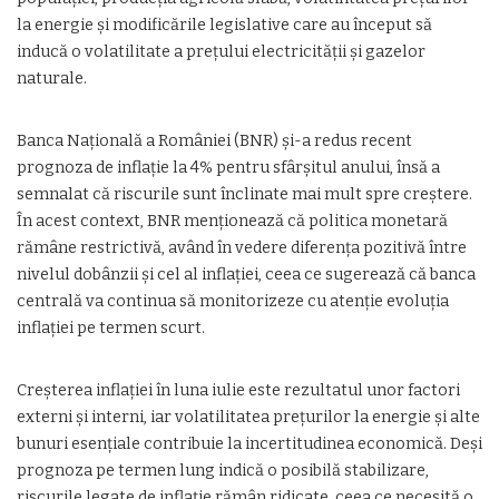
la energie și modificările legislative care au început să
inducă o volatilitate a prețului electricității și gazelor
naturale.
Banca Națională a României (BNR) și-a redus recent
prognoza de inflație la 4% pentru sfârșitul anului, însă a
semnalat că riscurile sunt înclinate mai mult spre creștere.
În acest context, BNR menționează că politica monetară
rămâne restrictivă, având în vedere diferența pozitivă între
nivelul dobânzii și cel al inflației, ceea ce sugerează că banca
centrală va continua să monitorizeze cu atenție evoluția
inflației pe termen scurt.
Creșterea inflației în luna iulie este rezultatul unor factori
externi și interni, iar volatilitatea prețurilor la energie și alte
bunuri esențiale contribuie la incertitudinea economică. Deși
prognoza pe termen lung indică o posibilă stabilizare,
riscurile legate de inflație rămân ridicate, ceea ce necesită o