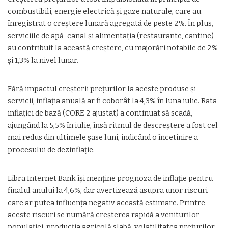
combustibili, energie electrică și gaze naturale, care au
înregistrat o creștere lunară agregată de peste 2%. În plus,
serviciile de apă-canal și alimentația (restaurante, cantine)
au contribuit la această creștere, cu majorări notabile de 2%
și 1,3% la nivel lunar.
Fără impactul creșterii prețurilor la aceste produse și
servicii, inflația anuală ar fi coborât la 4,3% în luna iulie. Rata
inflației de bază (CORE 2 ajustat) a continuat să scadă,
ajungând la 5,5% în iulie, însă ritmul de descreștere a fost cel
mai redus din ultimele șase luni, indicând o încetinire a
procesului de dezinflație.
Libra Internet Bank își menține prognoza de inflație pentru
finalul anului la 4,6%, dar avertizează asupra unor riscuri
care ar putea influența negativ această estimare. Printre
aceste riscuri se numără creșterea rapidă a veniturilor
populației, producția agricolă slabă, volatilitatea prețurilor