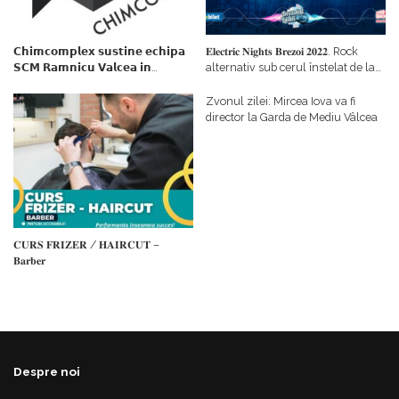
𝗖𝗵𝗶𝗺𝗰𝗼𝗺𝗽𝗹𝗲𝘅 𝘀𝘂𝘀𝘁𝗶𝗻𝗲 𝗲𝗰𝗵𝗶𝗽𝗮
𝐄𝐥𝐞𝐜𝐭𝐫𝐢𝐜 𝐍𝐢𝐠𝐡𝐭𝐬 𝐁𝐫𝐞𝐳𝐨𝐢 𝟐𝟎𝟐𝟐. Rock
𝗦𝗖𝗠 𝗥𝗮𝗺𝗻𝗶𝗰𝘂 𝗩𝗮𝗹𝗰𝗲𝗮 𝗶𝗻
alternativ sub cerul înstelat de la
𝗰𝗮𝗹𝗶𝘁𝗮𝘁𝗲 𝗱𝗲 𝗽𝗮𝗿𝘁𝗲𝗻𝗲𝗿
#𝐁𝐫𝐞𝐳𝐨𝐢𝐮𝐥𝐋𝐮𝐦𝐢𝐢
𝗳𝗶𝗻𝗮𝗻𝘁𝗮𝘁𝗼𝗿
Zvonul zilei: Mircea Iova va fi
director la Garda de Mediu Vâlcea
𝐂𝐔𝐑𝐒 𝐅𝐑𝐈𝐙𝐄𝐑 / 𝐇𝐀𝐈𝐑𝐂𝐔𝐓 –
𝐁𝐚𝐫𝐛𝐞𝐫
Despre noi