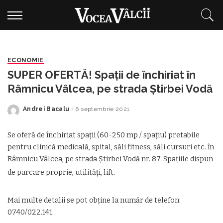
ECONOMIE
SUPER OFERTĂ! Spații de închiriat în
Râmnicu Vâlcea, pe strada Ştirbei Vodă
Andrei Bacalu
6 septembrie 2021
Posted
by
Se oferă de închiriat spații (60-250 mp / spațiu) pretabile
pentru clinică medicală, spital, săli fitness, săli cursuri etc. în
Râmnicu Vâlcea, pe strada Ştirbei Vodă nr. 87. Spațiile dispun
.
de parcare proprie, utilități, lift
Mai multe detalii se pot obține la număr de telefon:
0740/022.141.