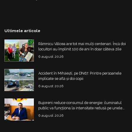
de Banchet
Rochii de Cununie
Magazin de Rochii
Rochii
pe Comanda
Rochii de Seara
Ultimele articole
Râmnicu Vâlcea are tot mai mulți centenari. Încă doi
locuitori au împlinit 100 de ani în doar câteva zile
6 august 2026
Accident în Mihăești, pe DN67. Printre persoanele
implicate se află și doi copii
6 august 2026
Bujoreni reduce consumul de energie: iluminatul
public va funcționa la intensitate redusă pe unele
străzi
6 august 2026