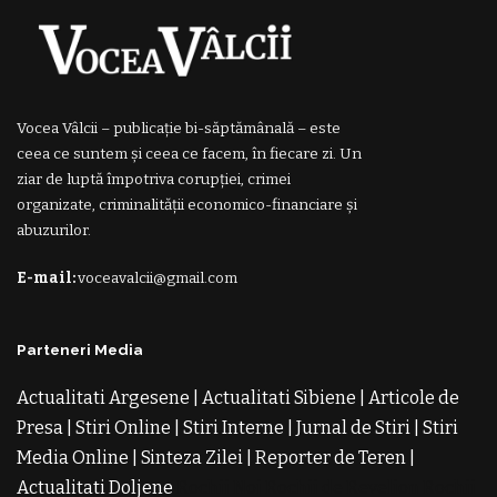
Vocea Vâlcii – publicație bi-săptămânală – este
ceea ce suntem și ceea ce facem, în fiecare zi. Un
ziar de luptă împotriva corupției, crimei
organizate, criminalității economico-financiare și
abuzurilor.
E-mail:
voceavalcii@gmail.com
Parteneri Media
Actualitati Argesene
|
Actualitati Sibiene
|
Articole de
Presa
|
Stiri Online
|
Stiri Interne
|
Jurnal de Stiri
|
Stiri
Media Online
|
Sinteza Zilei
|
Reporter de Teren
|
Actualitati Doljene
Rochii Noi
Rochii de Revelion
Rochii