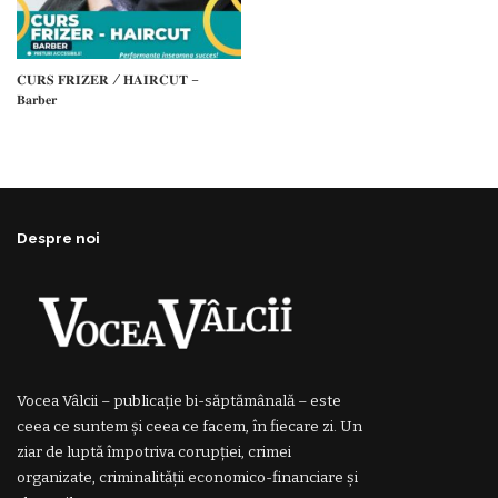
𝐂𝐔𝐑𝐒 𝐅𝐑𝐈𝐙𝐄𝐑 / 𝐇𝐀𝐈𝐑𝐂𝐔𝐓 –
𝐁𝐚𝐫𝐛𝐞𝐫
Despre noi
Vocea Vâlcii – publicație bi-săptămânală – este
ceea ce suntem și ceea ce facem, în fiecare zi. Un
ziar de luptă împotriva corupției, crimei
organizate, criminalității economico-financiare și