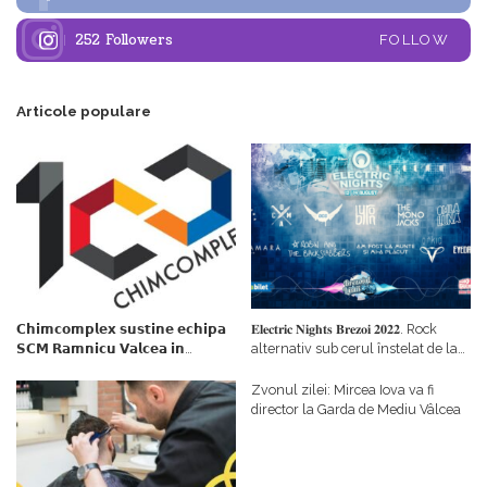
252
Followers
FOLLOW
Articole populare
𝗖𝗵𝗶𝗺𝗰𝗼𝗺𝗽𝗹𝗲𝘅 𝘀𝘂𝘀𝘁𝗶𝗻𝗲 𝗲𝗰𝗵𝗶𝗽𝗮
𝐄𝐥𝐞𝐜𝐭𝐫𝐢𝐜 𝐍𝐢𝐠𝐡𝐭𝐬 𝐁𝐫𝐞𝐳𝐨𝐢 𝟐𝟎𝟐𝟐. Rock
𝗦𝗖𝗠 𝗥𝗮𝗺𝗻𝗶𝗰𝘂 𝗩𝗮𝗹𝗰𝗲𝗮 𝗶𝗻
alternativ sub cerul înstelat de la
𝗰𝗮𝗹𝗶𝘁𝗮𝘁𝗲 𝗱𝗲 𝗽𝗮𝗿𝘁𝗲𝗻𝗲𝗿
#𝐁𝐫𝐞𝐳𝐨𝐢𝐮𝐥𝐋𝐮𝐦𝐢𝐢
𝗳𝗶𝗻𝗮𝗻𝘁𝗮𝘁𝗼𝗿
Zvonul zilei: Mircea Iova va fi
director la Garda de Mediu Vâlcea