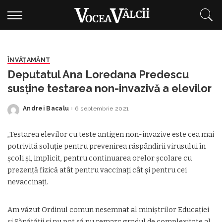
ÎNVĂŢAMÂNT
Deputatul Ana Loredana Predescu
susține testarea non-invazivă a elevilor
Andrei Bacalu
6 septembrie 2021
Posted
by
„Testarea elevilor cu teste antigen non-invazive este cea mai
potrivită soluție pentru prevenirea răspândirii virusului în
școli și, implicit, pentru continuarea orelor școlare cu
prezență fizică atât pentru vaccinați cât și pentru cei
nevaccinați.
Am văzut Ordinul comun nesemnat al miniștrilor Educației
și Sănătății și nu pot să nu remarc gradul de complexitate al