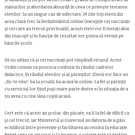
măsurilor și abordarea absurdă în ceea ce privește testarea
elevilor: la un singur caz de infectare, 14 zile toți elevii din
acea clasă trec la învățământul online (excepție cei vaccinați
și cei care au trecut prin boală), acești elevi vor fi testați abia
din ziua opt și în funcție de rezultat vor putea să revină pe
băncile școlii.
Să nu uităm că și cei vaccinați pot răspândi virusul. Acest
Ordin comun va provoca confuzie în rândul cadrelor
didactice, în rândul elevilor și al părinților. Elevii vor face un
„du-te vino”, ba la școală, ba acasă în online. La fel și părinții
cu serviciul lor fiind puși mare parte dintre ei în situația de a
nu avea cu cine lăsa copiii acasă.
Cert este că acest an școlar, din păcate, va fi la fel de dificil ca
și cel trecut, iar Ministerul și Guvernul au datoria de a găsi
echilibrul între prevenție și facilitarea accesului la educație.
Repet ceea ce am spus și la început, o soluție este să testăm