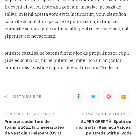
frecvent elevii cu teste antigen non-invazive, pe bază de
salivă, În felul acesta vom evita încurcături, vom identifica
cazurile de infectare pe care le putem izola, în timp ce
cursurile școlare pot continua atât pentru cei vaccinați, cât
și pentru cei nevaccinați.
Nu este cazul să ne batem din nou joc de proprii nostri copii
și de educația lor, nu ne putem permite incă un an școlar
compromis!” susține deputatul Ana Loredana Predescu.
DISTRIBUIE PE
ARTICOLUL ANTERIOR
URMĂTORUL ARTICOL
Prima zi a admiterii de
SUPER OFERTĂ! Spații de
toamnă 2021, la Universitatea
închiriat în Râmnicu Vâlcea,
de Vest din Timișoara (UVT)
pe strada Ştirbei Vodă