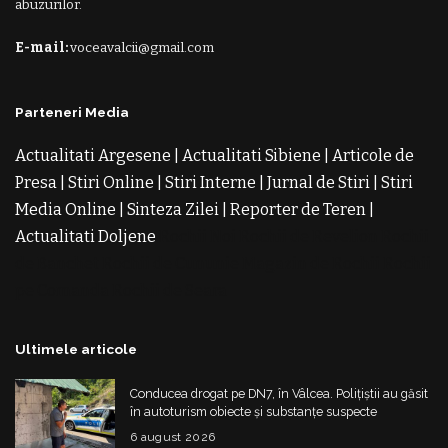
abuzurilor.
E-mail:
voceavalcii@gmail.com
Parteneri Media
Actualitati Argesene
|
Actualitati Sibiene
|
Articole de
Presa
|
Stiri Online
|
Stiri Interne
|
Jurnal de Stiri
|
Stiri
Media Online
|
Sinteza Zilei
|
Reporter de Teren
|
Actualitati Doljene
Rochii Noi
Rochii de Revelion
Rochii
de Banchet
Rochii de Cununie
Magazin de Rochii
Rochii
pe Comanda
Rochii de Seara
Ultimele articole
Conducea drogat pe DN7, în Vâlcea. Polițiștii au găsit
în autoturism obiecte și substanțe suspecte
6 august 2026