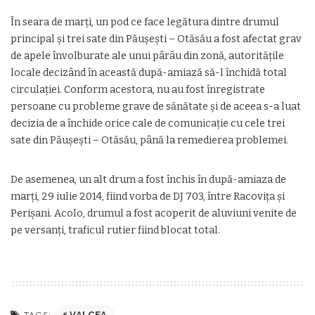
În seara de marţi, un pod ce face legătura dintre drumul
principal şi trei sate din Păuşeşti – Otăsău a fost afectat grav
de apele învolburate ale unui pârâu din zonă, autorităţile
locale decizând în această după-amiază să-l închidă total
circulaţiei. Conform acestora, nu au fost înregistrate
persoane cu probleme grave de sănătate şi de aceea s-a luat
decizia de a închide orice cale de comunicaţie cu cele trei
sate din Păuşeşti – Otăsău, până la remedierea problemei.
De asemenea, un alt drum a fost închis în după-amiaza de
marţi, 29 iulie 2014, fiind vorba de DJ 703, între Racoviţa şi
Perişani. Acolo, drumul a fost acoperit de aluviuni venite de
pe versanţi, traficul rutier fiind blocat total.
VALCEA