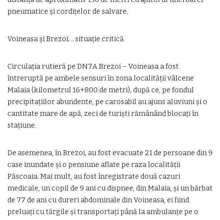
pneumatice şi cordiţelor de salvare.
Voineasa şi Brezoi… situaţie critică
Circulaţia rutieră pe DN7A Brezoi – Voineasa a fost
întreruptă pe ambele sensuri în zona localității vâlcene
Malaia (kilometrul 16+800 de metri), după ce, pe fondul
precipitațiilor abundente, pe carosabil au ajuns aluviuni şi o
cantitate mare de apă, zeci de turişti rămânând blocaţi în
staţiune.
De asemenea, în Brezoi, au fost evacuate 21 de persoane din 9
case inundate şi o pensiune aflate pe raza localităţii
Păscoaia. Mai mult, au fost înregistrate două cazuri
medicale, un copil de 9 ani cu dispnee, din Malaia, şi un bărbat
de 77 de ani cu dureri abdominale din Voineasa, ei fiind
preluaţi cu tărgile şi transportaţi până la ambulanţe pe o