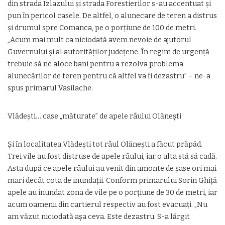
din strada Izlazului şi strada Forestierilor s-au accentuat şi
pun în pericol casele. De altfel, o alunecare de teren a distrus
şi drumul spre Comanca, pe o porţiune de 100 de metri.
„Acum mai mult ca niciodată avem nevoie de ajutorul
Guvernului şi al autorităţilor judeţene. În regim de urgenţă
trebuie să ne aloce bani pentru a rezolva problema
alunecărilor de teren pentru că altfel va fi dezastru” – ne-a
spus primarul Vasilache.
Vlădeşti… case „măturate” de apele râului Olăneşti
Şi în localitatea Vlădeşti tot râul Olăneşti a făcut prăpăd.
Trei vile au fost distruse de apele râului, iar o alta stă să cadă.
Asta după ce apele râului au venit din amonte de şase ori mai
mari decât cota de inundaţii. Conform primarului Sorin Ghiţă
apele au inundat zona de vile pe o porţiune de 30 de metri, iar
acum oamenii din cartierul respectiv au fost evacuaţi. „Nu
am văzut niciodată aşa ceva. Este dezastru. S-a lărgit