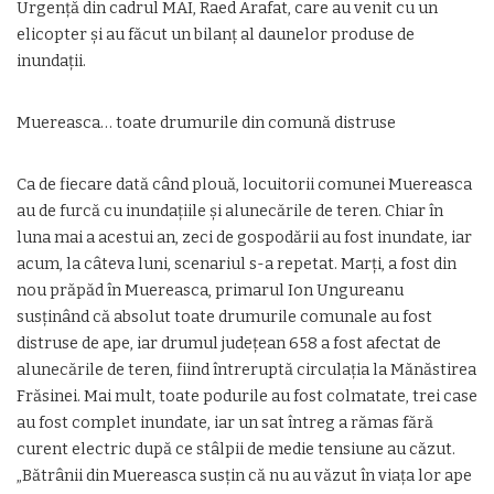
Urgenţă din cadrul MAI, Raed Arafat, care au venit cu un
elicopter şi au făcut un bilanţ al daunelor produse de
inundaţii.
Muereasca… toate drumurile din comună distruse
Ca de fiecare dată când plouă, locuitorii comunei Muereasca
au de furcă cu inundaţiile şi alunecările de teren. Chiar în
luna mai a acestui an, zeci de gospodării au fost inundate, iar
acum, la câteva luni, scenariul s-a repetat. Marţi, a fost din
nou prăpăd în Muereasca, primarul Ion Ungureanu
susţinând că absolut toate drumurile comunale au fost
distruse de ape, iar drumul judeţean 658 a fost afectat de
alunecările de teren, fiind întreruptă circulaţia la Mănăstirea
Frăsinei. Mai mult, toate podurile au fost colmatate, trei case
au fost complet inundate, iar un sat întreg a rămas fără
curent electric după ce stâlpii de medie tensiune au căzut.
„Bătrânii din Muereasca susţin că nu au văzut în viaţa lor ape