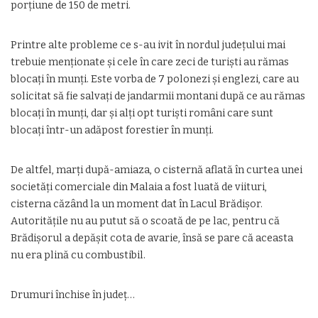
porţiune de 150 de metri.
Printre alte probleme ce s-au ivit în nordul judeţului mai
trebuie menţionate şi cele în care zeci de turişti au rămas
blocaţi în munţi. Este vorba de 7 polonezi şi englezi, care au
solicitat să fie salvaţi de jandarmii montani după ce au rămas
blocaţi în munţi, dar şi alţi opt turişti români care sunt
blocaţi într-un adăpost forestier în munţi.
De altfel, marţi după-amiaza, o cisternă aflată în curtea unei
societăţi comerciale din Malaia a fost luată de viituri,
cisterna căzând la un moment dat în Lacul Brădişor.
Autorităţile nu au putut să o scoată de pe lac, pentru că
Brădişorul a depăşit cota de avarie, însă se pare că aceasta
nu era plină cu combustibil.
Drumuri închise în judeţ…