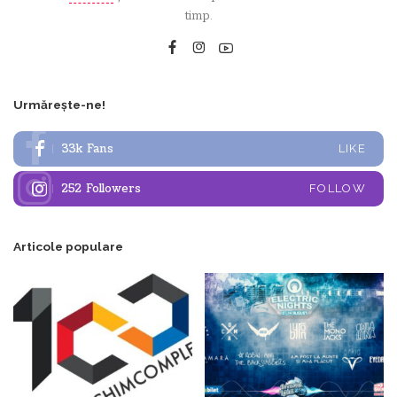
timp.
Urmărește-ne!
33k
Fans
LIKE
252
Followers
FOLLOW
Articole populare