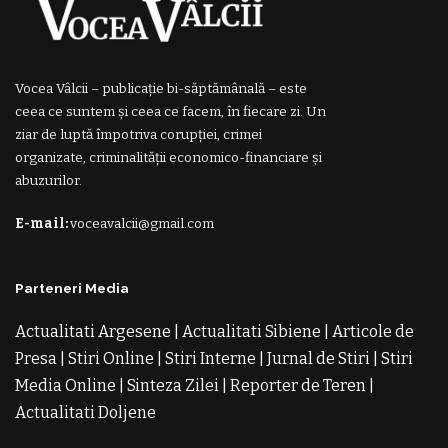
Vocea Vâlcii – publicație bi-săptămânală – este
ceea ce suntem și ceea ce facem, în fiecare zi. Un
ziar de luptă împotriva corupției, crimei
organizate, criminalității economico-financiare și
abuzurilor.
E-mail:
voceavalcii@gmail.com
Parteneri Media
Actualitati Argesene
|
Actualitati Sibiene
|
Articole de
Presa
|
Stiri Online
|
Stiri Interne
|
Jurnal de Stiri
|
Stiri
Media Online
|
Sinteza Zilei
|
Reporter de Teren
|
Actualitati Doljene
Rochii Noi
Rochii de Revelion
Rochii
de Banchet
Rochii de Cununie
Magazin de Rochii
Rochii