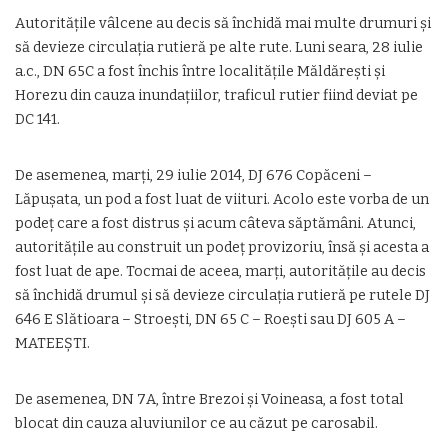
Autorităţile vâlcene au decis să închidă mai multe drumuri şi
să devieze circulaţia rutieră pe alte rute. Luni seara, 28 iulie
a.c., DN 65C a fost închis între localităţile Măldăreşti şi
Horezu din cauza inundaţiilor, traficul rutier fiind deviat pe
DC 141.
De asemenea, marţi, 29 iulie 2014, DJ 676 Copăceni –
Lăpuşata, un pod a fost luat de viituri. Acolo este vorba de un
podeţ care a fost distrus şi acum câteva săptămâni. Atunci,
autorităţile au construit un podeţ provizoriu, însă şi acesta a
fost luat de ape. Tocmai de aceea, marţi, autorităţile au decis
să închidă drumul şi să devieze circulaţia rutieră pe rutele DJ
646 E Slătioara – Stroeşti, DN 65 C – Roeşti sau DJ 605 A –
MATEEŞTI.
De asemenea, DN 7A, între Brezoi şi Voineasa, a fost total
blocat din cauza aluviunilor ce au căzut pe carosabil.