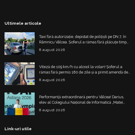
pe Comanda
Rochii de Seara
Ultimele articole
Taxi fără autorizație, depistat de polițiști pe DN 7, în
Râmnicu Vâlcea. Șoferul a rămas fără plăcuțe timp
de 6 luni
8 august 2026
Viteză de 109 km/h cu alcool la volan! Șoferul a
rămas fără permis 180 de zile și a primit amendă de
4.325 de lei
8 august 2026
Performanță extraordinară pentru Vâlcea! Darius,
elev al Colegiului Național de Informatică „Matei
Basarab”, a cucerit argintul la Olimpiada
8 august 2026
Internațională de Inteligență Artificială
Link-uri utile