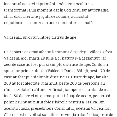
începutul acestei săptămâni. Codul Portocaliu s-a
transformat la un moment dat în Cod Roşu, iar autorităţile,
chiar dacă alertate şi gata de acţiune, au asistat
neputincioase cum viaţa unor oameni era ruinată.
Vaideeni… un cătun întreg distrus de ape
De departe cea mai afectată comună din judeţul Vâlcea a fost
Vaideeni. Aici, marţi, 29 iulie a.c., natura s-a dezlănţuit, iar
zeci de case au fost pur şi simplu distruse de ape. Conform
spuselor primarului din Vaideeni, Daniel Băluţă, peste 70 de
case au fost pur şi simplu distruse sau luate de ape, iar alte
200 au fost afectate. Mai mult, peste 200 de persoane au
rămas izolate în cătunul Atârnaţi, iar apele erau atât de mari
încât 50 dintre ei nu au mai putut fi luaţi de acolo, pentru că
pompierii nu au putut folosi bărcile pentru a-i salva. Din
această cauză, preşedintele Consiliului Judeţean Vâlcea, Ion
Cîlea, a fost nevoit să solicite intervenţia a două elicoptere de