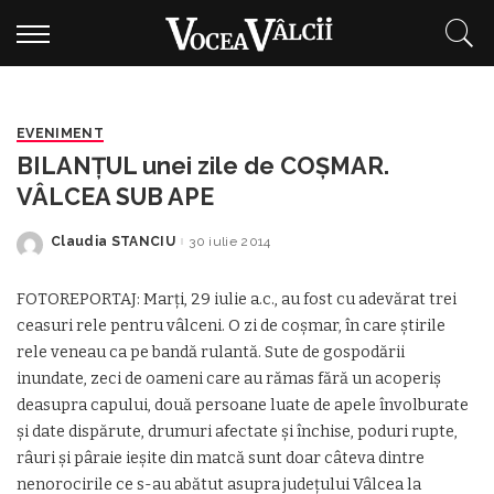
EVENIMENT
BILANŢUL unei zile de COŞMAR.
VÂLCEA SUB APE
Claudia STANCIU
30 iulie 2014
Posted
by
FOTOREPORTAJ: Marţi, 29 iulie a.c., au fost cu adevărat trei
ceasuri rele pentru vâlceni. O zi de coşmar, în care ştirile
rele veneau ca pe bandă rulantă. Sute de gospodării
inundate, zeci de oameni care au rămas fără un acoperiş
deasupra capului, două persoane luate de apele învolburate
şi date dispărute, drumuri afectate şi închise, poduri rupte,
râuri şi pâraie ieşite din matcă sunt doar câteva dintre
nenorocirile ce s-au abătut asupra judeţului Vâlcea la