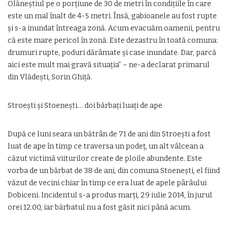
Olăneştiul pe o porţiune de 30 de metri în condiţiile în care
este un mal înalt de 4-5 metri. Însă, gabioanele au fost rupte
şi s-a inundat întreaga zonă. Acum evacuăm oamenii, pentru
că este mare pericol în zonă. Este dezastru în toată comuna:
drumuri rupte, poduri dărâmate şi case inundate. Dar, parcă
aici este mult mai gravă situaţia” – ne-a declarat primarul
din Vlădeşti, Sorin Ghiţă.
Stroeşti şi Stoeneşti… doi bărbaţi luaţi de ape
După ce luni seara un bătrân de 71 de ani din Stroeşti a fost
luat de ape în timp ce traversa un podeţ, un alt vâlcean a
căzut victimă viiturilor create de ploile abundente. Este
vorba de un bărbat de 38 de ani, din comuna Stoeneşti, el fiind
văzut de vecini chiar în timp ce era luat de apele pârâului
Dobiceni. Incidentul s-a produs marţi, 29 iulie 2014, în jurul
orei 12.00, iar bărbatul nu a fost găsit nici până acum.