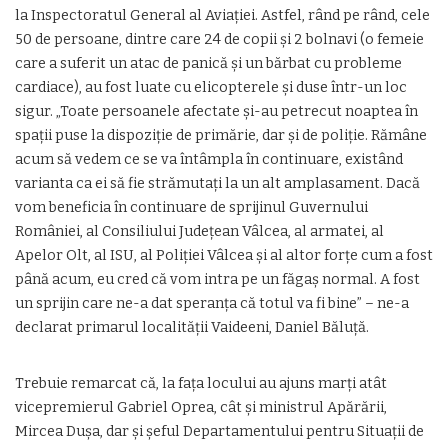
la Inspectoratul General al Aviaţiei. Astfel, rând pe rând, cele
50 de persoane, dintre care 24 de copii şi 2 bolnavi (o femeie
care a suferit un atac de panică şi un bărbat cu probleme
cardiace), au fost luate cu elicopterele şi duse într-un loc
sigur. „Toate persoanele afectate şi-au petrecut noaptea în
spaţii puse la dispoziţie de primărie, dar şi de poliţie. Rămâne
acum să vedem ce se va întâmpla în continuare, existând
varianta ca ei să fie strămutaţi la un alt amplasament. Dacă
vom beneficia în continuare de sprijinul Guvernului
României, al Consiliului Judeţean Vâlcea, al armatei, al
Apelor Olt, al ISU, al Poliţiei Vâlcea şi al altor forţe cum a fost
până acum, eu cred că vom intra pe un făgaş normal. A fost
un sprijin care ne-a dat speranţa că totul va fi bine” – ne-a
declarat primarul localităţii Vaideeni, Daniel Băluţă.
Trebuie remarcat că, la faţa locului au ajuns marţi atât
vicepremierul Gabriel Oprea, cât şi ministrul Apărării,
Mircea Duşa, dar şi şeful Departamentului pentru Situaţii de