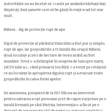
Autorităţile nu au încetat să-i caute pe amândoi bărbaţii daţi
dispăruţi, însă şansele ca ei să fie găsiţi în viaţă scad tot mai
mult.
Băbeni… dig de protecţie rupt de ape
Digul de protecţie al pârâului Stăncălău a fost pur şi simplu
rupt de ape, iar gospodăriile a 15 familii din oraşul Băbeni,
două locuinţe şi zeci de hectare de teren arabil au fost
inundate. Totul s-a întâmplat în noaptea de luni spre marţi,
28/29 iulie a.c., când primarul Ion Bîzîc i-a trezit pe cetăţenii
ce au locuinţe în apropierea digului rupt şi a evacuat toate
gospodăriile în calea furiei apelor.
De asemenea, pompierii de la ISU Vâlcea au intervenit
pentru salvarea a opt persoane şi 65 de capre surprinse pe o
insulă formată pe râul Bistriţa. Intervenţia s-a făcut pe o
distanţă de aproximativ 150 de metri cu ajutorul unei bărci