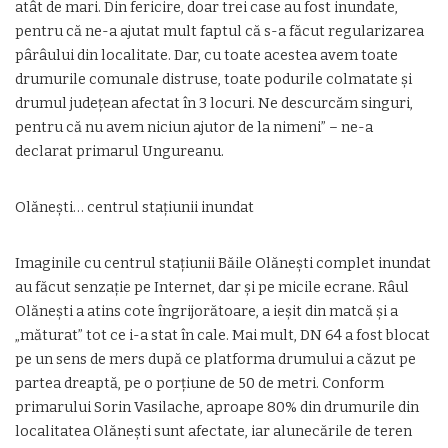
atât de mari. Din fericire, doar trei case au fost inundate,
pentru că ne-a ajutat mult faptul că s-a făcut regularizarea
pârâului din localitate. Dar, cu toate acestea avem toate
drumurile comunale distruse, toate podurile colmatate şi
drumul judeţean afectat în 3 locuri. Ne descurcăm singuri,
pentru că nu avem niciun ajutor de la nimeni” – ne-a
declarat primarul Ungureanu.
Olăneşti… centrul staţiunii inundat
Imaginile cu centrul staţiunii Băile Olăneşti complet inundat
au făcut senzaţie pe Internet, dar şi pe micile ecrane. Râul
Olăneşti a atins cote îngrijorătoare, a ieşit din matcă şi a
„măturat” tot ce i-a stat în cale. Mai mult, DN 64 a fost blocat
pe un sens de mers după ce platforma drumului a căzut pe
partea dreaptă, pe o porţiune de 50 de metri. Conform
primarului Sorin Vasilache, aproape 80% din drumurile din
localitatea Olăneşti sunt afectate, iar alunecările de teren