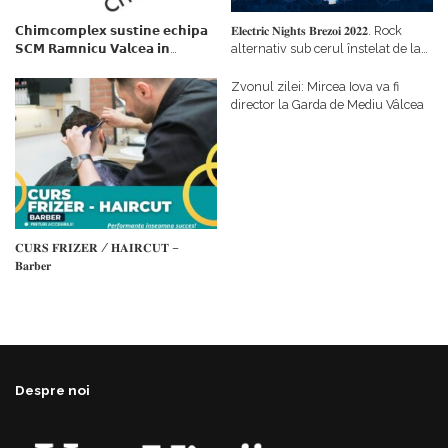
𝗖𝗵𝗶𝗺𝗰𝗼𝗺𝗽𝗹𝗲𝘅 𝘀𝘂𝘀𝘁𝗶𝗻𝗲 𝗲𝗰𝗵𝗶𝗽𝗮
𝐄𝐥𝐞𝐜𝐭𝐫𝐢𝐜 𝐍𝐢𝐠𝐡𝐭𝐬 𝐁𝐫𝐞𝐳𝐨𝐢 𝟐𝟎𝟐𝟐. Rock
𝗦𝗖𝗠 𝗥𝗮𝗺𝗻𝗶𝗰𝘂 𝗩𝗮𝗹𝗰𝗲𝗮 𝗶𝗻
alternativ sub cerul înstelat de la
𝗰𝗮𝗹𝗶𝘁𝗮𝘁𝗲 𝗱𝗲 𝗽𝗮𝗿𝘁𝗲𝗻𝗲𝗿
#𝐁𝐫𝐞𝐳𝐨𝐢𝐮𝐥𝐋𝐮𝐦𝐢𝐢
𝗳𝗶𝗻𝗮𝗻𝘁𝗮𝘁𝗼𝗿
Zvonul zilei: Mircea Iova va fi
director la Garda de Mediu Vâlcea
𝐂𝐔𝐑𝐒 𝐅𝐑𝐈𝐙𝐄𝐑 / 𝐇𝐀𝐈𝐑𝐂𝐔𝐓 –
𝐁𝐚𝐫𝐛𝐞𝐫
Despre noi