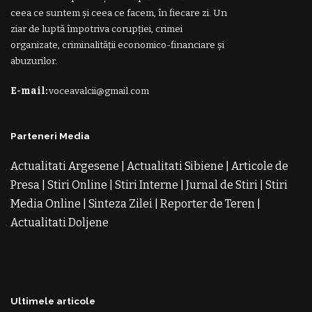
ceea ce suntem și ceea ce facem, în fiecare zi. Un
ziar de luptă împotriva corupției, crimei
organizate, criminalității economico-financiare și
abuzurilor.
E-mail:
voceavalcii@gmail.com
Parteneri Media
Actualitati Argesene
|
Actualitati Sibiene
|
Articole de
Presa
|
Stiri Online
|
Stiri Interne
|
Jurnal de Stiri
|
Stiri
Media Online
|
Sinteza Zilei
|
Reporter de Teren
|
Actualitati Doljene
Rochii Noi
Rochii de Revelion
Rochii
de Banchet
Rochii de Cununie
Magazin de Rochii
Rochii
pe Comanda
Rochii de Seara
Ultimele articole