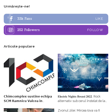
Urmărește-ne!
33k
Fans
LIKE
252
Followers
FOLLOW
Articole populare
𝗖𝗵𝗶𝗺𝗰𝗼𝗺𝗽𝗹𝗲𝘅 𝘀𝘂𝘀𝘁𝗶𝗻𝗲 𝗲𝗰𝗵𝗶𝗽𝗮
𝐄𝐥𝐞𝐜𝐭𝐫𝐢𝐜 𝐍𝐢𝐠𝐡𝐭𝐬 𝐁𝐫𝐞𝐳𝐨𝐢 𝟐𝟎𝟐𝟐. Rock
𝗦𝗖𝗠 𝗥𝗮𝗺𝗻𝗶𝗰𝘂 𝗩𝗮𝗹𝗰𝗲𝗮 𝗶𝗻
alternativ sub cerul înstelat de la
𝗰𝗮𝗹𝗶𝘁𝗮𝘁𝗲 𝗱𝗲 𝗽𝗮𝗿𝘁𝗲𝗻𝗲𝗿
#𝐁𝐫𝐞𝐳𝐨𝐢𝐮𝐥𝐋𝐮𝐦𝐢𝐢
𝗳𝗶𝗻𝗮𝗻𝘁𝗮𝘁𝗼𝗿
Zvonul zilei: Mircea Iova va fi