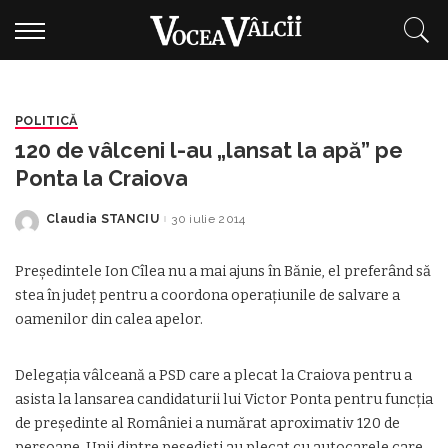
POLITICĂ
120 de vâlceni l-au „lansat la apă” pe
Ponta la Craiova
Claudia STANCIU
30 iulie 2014
Posted
by
Preşedintele Ion Cîlea nu a mai ajuns în Bănie, el preferând să
stea în judeţ pentru a coordona operaţiunile de salvare a
oamenilor din calea apelor.
Delegaţia vâlceană a PSD care a plecat la Craiova pentru a
asista la lansarea candidaturii lui Victor Ponta pentru funcţia
de preşedinte al României a numărat aproximativ 120 de
persoane. Unii dintre pesedişti au plecat cu autocarele care