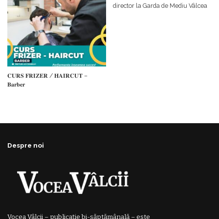
director la Garda de Mediu Vâlcea
𝐂𝐔𝐑𝐒 𝐅𝐑𝐈𝐙𝐄𝐑 / 𝐇𝐀𝐈𝐑𝐂𝐔𝐓 –
𝐁𝐚𝐫𝐛𝐞𝐫
Despre noi
Vocea Vâlcii – publicație bi-săptămânală – este