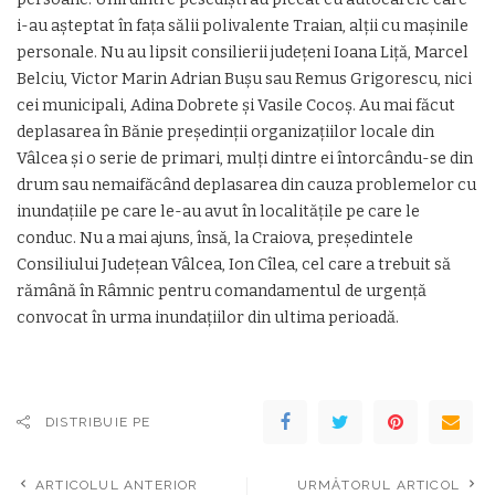
i-au aşteptat în faţa sălii polivalente Traian, alţii cu maşinile
personale. Nu au lipsit consilierii judeţeni Ioana Liţă, Marcel
Belciu, Victor Marin Adrian Buşu sau Remus Grigorescu, nici
cei municipali, Adina Dobrete şi Vasile Cocoş. Au mai făcut
deplasarea în Bănie preşedinţii organizaţiilor locale din
Vâlcea şi o serie de primari, mulţi dintre ei întorcându-se din
drum sau nemaifăcând deplasarea din cauza problemelor cu
inundaţiile pe care le-au avut în localităţile pe care le
conduc. Nu a mai ajuns, însă, la Craiova, preşedintele
Consiliului Judeţean Vâlcea, Ion Cîlea, cel care a trebuit să
rămână în Râmnic pentru comandamentul de urgenţă
convocat în urma inundaţiilor din ultima perioadă.
DISTRIBUIE PE
ARTICOLUL ANTERIOR
URMĂTORUL ARTICOL