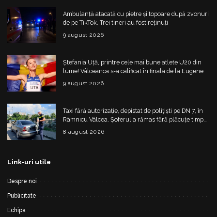
Ambulanță atacată cu pietre și topoare după zvonuri
de pe TikTok. Trei tineri au fost reținuți
9 august 2026
Ștefania Uță, printre cele mai bune atlete U20 din
lume! Vâlceanca s-a calificat în finala de la Eugene
9 august 2026
Taxi fără autorizație, depistat de polițiști pe DN 7, în
Râmnicu Vâlcea. Șoferul a rămas fără plăcuțe timp
de 6 luni
8 august 2026
Link-uri utile
Despre noi
Publicitate
Echipa