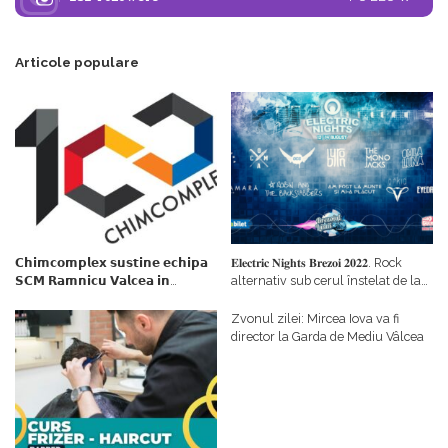
Articole populare
𝗖𝗵𝗶𝗺𝗰𝗼𝗺𝗽𝗹𝗲𝘅 𝘀𝘂𝘀𝘁𝗶𝗻𝗲 𝗲𝗰𝗵𝗶𝗽𝗮
𝐄𝐥𝐞𝐜𝐭𝐫𝐢𝐜 𝐍𝐢𝐠𝐡𝐭𝐬 𝐁𝐫𝐞𝐳𝐨𝐢 𝟐𝟎𝟐𝟐. Rock
𝗦𝗖𝗠 𝗥𝗮𝗺𝗻𝗶𝗰𝘂 𝗩𝗮𝗹𝗰𝗲𝗮 𝗶𝗻
alternativ sub cerul înstelat de la
𝗰𝗮𝗹𝗶𝘁𝗮𝘁𝗲 𝗱𝗲 𝗽𝗮𝗿𝘁𝗲𝗻𝗲𝗿
#𝐁𝐫𝐞𝐳𝐨𝐢𝐮𝐥𝐋𝐮𝐦𝐢𝐢
𝗳𝗶𝗻𝗮𝗻𝘁𝗮𝘁𝗼𝗿
Zvonul zilei: Mircea Iova va fi
director la Garda de Mediu Vâlcea