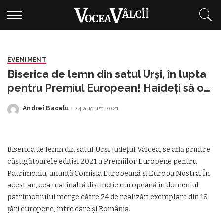
EVENIMENT
Biserica de lemn din satul Urși, în lupta
pentru Premiul European! Haideți să o
susținem printr-un VOT!
Andrei Bacalu
24 august 2021
Posted
by
Biserica de lemn din satul Urși, județul Vâlcea, se află printre
câștigătoarele ediției 2021 a Premiilor Europene pentru
Patrimoniu, anunță Comisia Europeană și Europa Nostra. În
acest an, cea mai înaltă distincție europeană în domeniul
patrimoniului merge către 24 de realizări exemplare din 18
țări europene, între care și România.