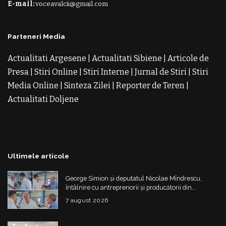
E-mail:
voceavalcii@gmail.com
Parteneri Media
Actualitati Argesene
|
Actualitati Sibiene
|
Articole de
Presa
|
Stiri Online
|
Stiri Interne
|
Jurnal de Stiri
|
Stiri
Media Online
|
Sinteza Zilei
|
Reporter de Teren
|
Actualitati Doljene
Rochii Noi
Rochii de Revelion
Rochii
de Banchet
Rochii de Cununie
Magazin de Rochii
Rochii
pe Comanda
Rochii de Seara
Ultimele articole
George Simion și deputatul Nicolae Mîndrescu,
întâlnire cu antreprenorii și producătorii din
Drăgășani
7 august 2026