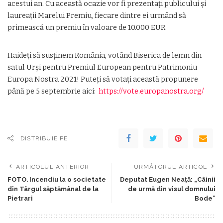
acestui an. Cu această ocazie vor fi prezentați publicului și
laureații Marelui Premiu, fiecare dintre ei urmând să
primească un premiu în valoare de 10.000 EUR.
Haideți să susținem România, votând Biserica de lemn din
satul Urși pentru Premiul European pentru Patrimoniu
Europa Nostra 2021! Puteți să votați această propunere
până pe 5 septembrie aici:
https://vote.europanostra.org/
DISTRIBUIE PE
ARTICOLUL ANTERIOR
URMĂTORUL ARTICOL
FOTO. Incendiu la o societate
Deputat Eugen Neață: „Câinii
din Târgul săptămânal de la
de urmă din visul domnului
Pietrari
Bode”