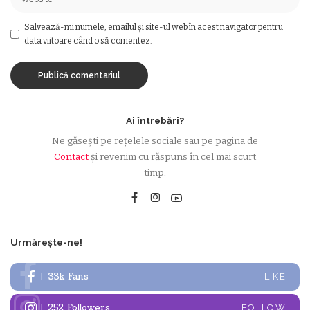
Salvează-mi numele, emailul și site-ul web în acest navigator pentru
data viitoare când o să comentez.
Ai întrebări?
Ne găsești pe rețelele sociale sau pe pagina de
Contact
și revenim cu răspuns în cel mai scurt
timp.
Urmărește-ne!
33k
Fans
LIKE
252
Followers
FOLLOW