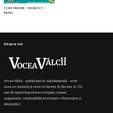
𝐂𝐔𝐑𝐒 𝐅𝐑𝐈𝐙𝐄𝐑 / 𝐇𝐀𝐈𝐑𝐂𝐔𝐓 –
𝐁𝐚𝐫𝐛𝐞𝐫
Despre noi
Vocea Vâlcii – publicație bi-săptămânală – este
ceea ce suntem și ceea ce facem, în fiecare zi. Un
ziar de luptă împotriva corupției, crimei
organizate, criminalității economico-financiare și
abuzurilor.