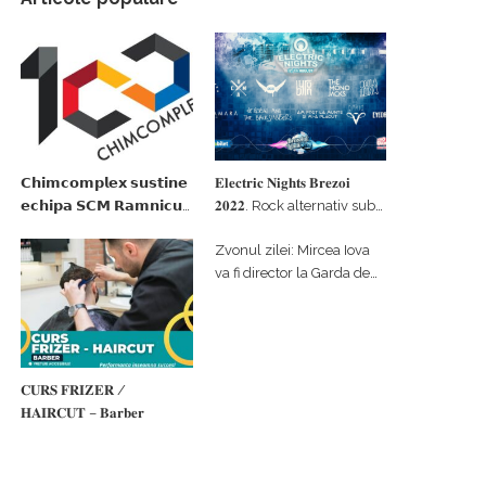
𝗖𝗵𝗶𝗺𝗰𝗼𝗺𝗽𝗹𝗲𝘅 𝘀𝘂𝘀𝘁𝗶𝗻𝗲
𝐄𝐥𝐞𝐜𝐭𝐫𝐢𝐜 𝐍𝐢𝐠𝐡𝐭𝐬 𝐁𝐫𝐞𝐳𝐨𝐢
𝗲𝗰𝗵𝗶𝗽𝗮 𝗦𝗖𝗠 𝗥𝗮𝗺𝗻𝗶𝗰𝘂
𝟐𝟎𝟐𝟐. Rock alternativ sub
𝗩𝗮𝗹𝗰𝗲𝗮 𝗶𝗻 𝗰𝗮𝗹𝗶𝘁𝗮𝘁𝗲 𝗱𝗲
cerul înstelat de la
Zvonul zilei: Mircea Iova
𝗽𝗮𝗿𝘁𝗲𝗻𝗲𝗿 𝗳𝗶𝗻𝗮𝗻𝘁𝗮𝘁𝗼𝗿
#𝐁𝐫𝐞𝐳𝐨𝐢𝐮𝐥𝐋𝐮𝐦𝐢𝐢
va fi director la Garda de
Mediu Vâlcea
𝐂𝐔𝐑𝐒 𝐅𝐑𝐈𝐙𝐄𝐑 /
𝐇𝐀𝐈𝐑𝐂𝐔𝐓 – 𝐁𝐚𝐫𝐛𝐞𝐫