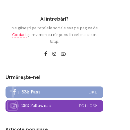
Ai întrebări?
Ne găsești pe rețelele sociale sau pe pagina de
Contact
și revenim cu răspuns în cel mai scurt
timp.
Urmărește-ne!
33k
Fans
LIKE
252
Followers
FOLLOW
Articole populare