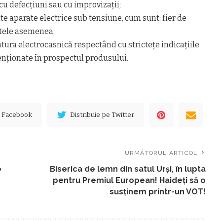
cu defecţiuni sau cu improvizaţii;
e aparate electrice sub tensiune, cum sunt: fier de
altele asemenea;
aratura electrocasnică respectând cu stricteţe indicaţiile
nţionate în prospectul produsului.
e Facebook
Distribuie pe Twitter
URMĂTORUL ARTICOL
e
Biserica de lemn din satul Urși, în lupta
pentru Premiul European! Haideți să o
susținem printr-un VOT!