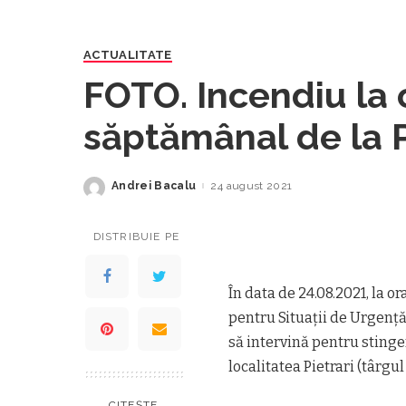
ACTUALITATE
FOTO. Incendiu la 
săptămânal de la P
Andrei Bacalu
24 august 2021
Posted
by
DISTRIBUIE PE
În data de 24.08.2021, la o
pentru Situaţii de Urgenţă
să intervină pentru stinge
localitatea Pietrari (târgu
CITEȘTE