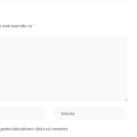
ii sunt marcate cu
*
 pentru data viitoare când o să comentez.