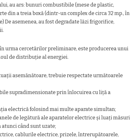
lui, au ars: bunuri combustibile (mese de plastic,
arte din a treia boxă (dintr-un complex de circa 32 mp., în
) De asemenea, au fost degradate lăzi frigorifice,
i.
 în urma cercetărilor preliminare, este producerea unui
loul de distribuție al energiei.
tuaţii asemănătoare, trebuie respectate următoarele
ibile supradimensionate prin înlocuirea cu liţă a
laţia electrică folosind mai multe aparate simultan;
anele de legătură ale aparatelor electrice şi luaţi măsuri
 atunci când sunt uzate;
ctrice, cablurile electrice, prizele, întrerupătoarele,