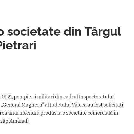
o societate din Târgul
ietrari
ra 01.21, pompierii militari din cadrul Inspectoratului
 „General Magheru” al Judeţului Vâlcea au fost solicitaţi
rea unui incendiu produs la o societate comercială în
l săptămânal).