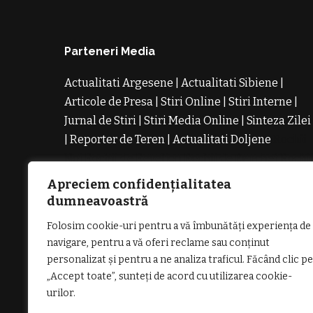
Parteneri Media
Actualitati Argesene
|
Actualitati Sibiene
|
Articole de Presa
|
Stiri Online
|
Stiri Interne
|
Jurnal de Stiri
|
Stiri Media Online
|
Sinteza Zilei
|
Reporter de Teren
|
Actualitati Doljene
Rochii
Noi
Rochii de Revelion
Rochii de Banchet
Rochi
de Cununie
Magazin de Rochii
Rochii pe
Apreciem confidențialitatea
Comanda
Rochii de Seara
dumneavoastră
Folosim cookie-uri pentru a vă îmbunătăți experiența de
navigare, pentru a vă oferi reclame sau conținut
personalizat și pentru a ne analiza traficul. Făcând clic pe
„Accept toate”, sunteți de acord cu utilizarea cookie-
GDPR: POLITICA DE CONFIDENȚIALI
urilor.