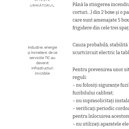
Până la stingerea incendiu
URMĂTORUL
corturi…) din 2 boxe și o p
care sunt amenajate 5 boxe
frigidere din cele trei spați
Cauza probabilă, stabilită
Industrie, energie
scurtcircuit electric la tab
și încredere: de ce
serviciile TIC au
devenit
infrastructuri
Pentru prevenirea unor si
invizibile
reguli:
– nu folosiţi siguranţe fuz
fuzibilului calibrat;
– nu suprasolicitaţi insta
– verificaţi periodic cordo
pentru înlocuirea acestora
– nu utilizaţi aparatele ele