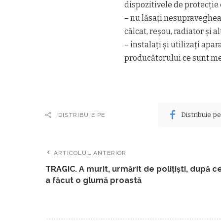
dispozitivele de protecţie 
– nu lăsaţi nesupravegheat
călcat, reşou, radiator şi 
– instalaţi şi utilizaţi ap
producătorului ce sunt me
Distribuie p
DISTRIBUIE PE
ARTICOLUL ANTERIOR
TRAGIC. A murit, urmărit de polițiști, după c
a făcut o glumă proastă