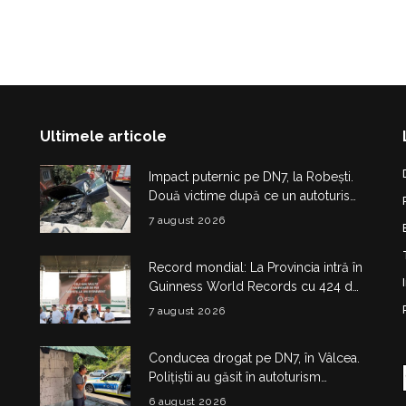
Ultimele articole
Impact puternic pe DN7, la Robești.
Două victime după ce un autoturism
a intrat într-un cap de pod
7 august 2026
Record mondial: La Provincia intră în
Guinness World Records cu 424 de
kilograme de aripioare de pui servite
7 august 2026
la un eveniment
Conducea drogat pe DN7, în Vâlcea.
Polițiștii au găsit în autoturism
obiecte și substanțe suspecte
6 august 2026