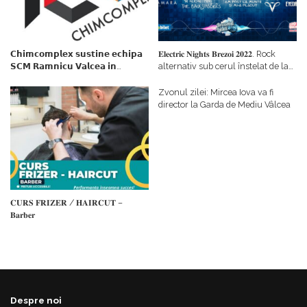
𝗖𝗵𝗶𝗺𝗰𝗼𝗺𝗽𝗹𝗲𝘅 𝘀𝘂𝘀𝘁𝗶𝗻𝗲 𝗲𝗰𝗵𝗶𝗽𝗮
𝐄𝐥𝐞𝐜𝐭𝐫𝐢𝐜 𝐍𝐢𝐠𝐡𝐭𝐬 𝐁𝐫𝐞𝐳𝐨𝐢 𝟐𝟎𝟐𝟐. Rock
𝗦𝗖𝗠 𝗥𝗮𝗺𝗻𝗶𝗰𝘂 𝗩𝗮𝗹𝗰𝗲𝗮 𝗶𝗻
alternativ sub cerul înstelat de la
𝗰𝗮𝗹𝗶𝘁𝗮𝘁𝗲 𝗱𝗲 𝗽𝗮𝗿𝘁𝗲𝗻𝗲𝗿
#𝐁𝐫𝐞𝐳𝐨𝐢𝐮𝐥𝐋𝐮𝐦𝐢𝐢
𝗳𝗶𝗻𝗮𝗻𝘁𝗮𝘁𝗼𝗿
Zvonul zilei: Mircea Iova va fi
director la Garda de Mediu Vâlcea
𝐂𝐔𝐑𝐒 𝐅𝐑𝐈𝐙𝐄𝐑 / 𝐇𝐀𝐈𝐑𝐂𝐔𝐓 –
𝐁𝐚𝐫𝐛𝐞𝐫
Despre noi