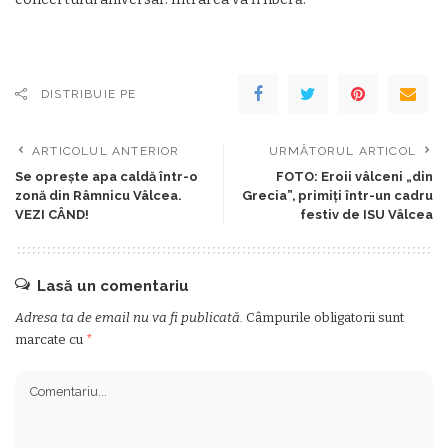
DISTRIBUIE PE
ARTICOLUL ANTERIOR
URMĂTORUL ARTICOL
Se oprește apa caldă într-o
FOTO: Eroii vâlceni „din
zonă din Râmnicu Vâlcea.
Grecia”, primiți într-un cadru
VEZI CÂND!
festiv de ISU Vâlcea
Lasă un comentariu
Adresa ta de email nu va fi publicată.
Câmpurile obligatorii sunt
marcate cu
*