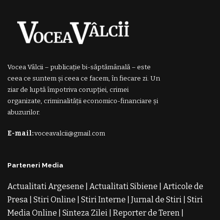
Vocea Vâlcii – publicație bi-săptămânală – este
ceea ce suntem și ceea ce facem, în fiecare zi. Un
ziar de luptă împotriva corupției, crimei
organizate, criminalității economico-financiare și
abuzurilor.
E-mail:
voceavalcii@gmail.com
Parteneri Media
Actualitati Argesene
|
Actualitati Sibiene
|
Articole de
Presa
|
Stiri Online
|
Stiri Interne
|
Jurnal de Stiri
|
Stiri
Media Online
|
Sinteza Zilei
|
Reporter de Teren
|