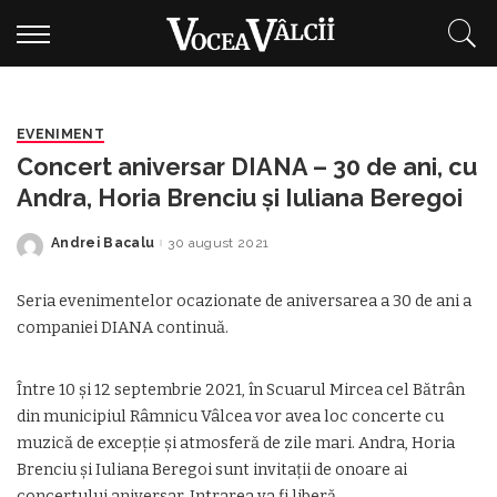
EVENIMENT
Concert aniversar DIANA – 30 de ani, cu
Andra, Horia Brenciu și Iuliana Beregoi
Andrei Bacalu
30 august 2021
Posted
by
Seria evenimentelor ocazionate de aniversarea a 30 de ani a
companiei DIANA continuă.
Între 10 și 12 septembrie 2021, în Scuarul Mircea cel Bătrân
din municipiul Râmnicu Vâlcea vor avea loc concerte cu
muzică de excepție și atmosferă de zile mari. Andra, Horia
Brenciu și Iuliana Beregoi sunt invitații de onoare ai
concertului aniversar. Intrarea va fi liberă.