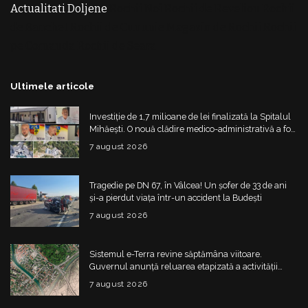
Actualitati Doljene
Rochii Noi
Rochii de Revelion
Rochii
de Banchet
Rochii de Cununie
Magazin de Rochii
Rochii
pe Comanda
Rochii de Seara
Ultimele articole
Investiție de 1,7 milioane de lei finalizată la Spitalul
Mihăești. O nouă clădire medico-administrativă a fost
construită
7 august 2026
Tragedie pe DN 67, în Vâlcea! Un șofer de 33 de ani
și-a pierdut viața într-un accident la Budești
7 august 2026
Sistemul e-Terra revine săptămâna viitoare.
Guvernul anunță reluarea etapizată a activității
ANCPI
7 august 2026