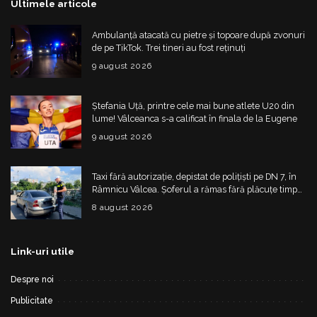
Ultimele articole
Ambulanță atacată cu pietre și topoare după zvonuri
de pe TikTok. Trei tineri au fost reținuți
9 august 2026
Ștefania Uță, printre cele mai bune atlete U20 din
lume! Vâlceanca s-a calificat în finala de la Eugene
9 august 2026
Taxi fără autorizație, depistat de polițiști pe DN 7, în
Râmnicu Vâlcea. Șoferul a rămas fără plăcuțe timp
de 6 luni
8 august 2026
Link-uri utile
Despre noi
Publicitate