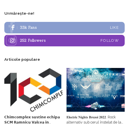
Urmărește-ne!
33k
Fans
LIKE
252
Followers
FOLLOW
Articole populare
𝗖𝗵𝗶𝗺𝗰𝗼𝗺𝗽𝗹𝗲𝘅 𝘀𝘂𝘀𝘁𝗶𝗻𝗲 𝗲𝗰𝗵𝗶𝗽𝗮
𝐄𝐥𝐞𝐜𝐭𝐫𝐢𝐜 𝐍𝐢𝐠𝐡𝐭𝐬 𝐁𝐫𝐞𝐳𝐨𝐢 𝟐𝟎𝟐𝟐. Rock
𝗦𝗖𝗠 𝗥𝗮𝗺𝗻𝗶𝗰𝘂 𝗩𝗮𝗹𝗰𝗲𝗮 𝗶𝗻
alternativ sub cerul înstelat de la
𝗰𝗮𝗹𝗶𝘁𝗮𝘁𝗲 𝗱𝗲 𝗽𝗮𝗿𝘁𝗲𝗻𝗲𝗿
#𝐁𝐫𝐞𝐳𝐨𝐢𝐮𝐥𝐋𝐮𝐦𝐢𝐢