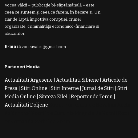
Vocea Vâlcii – publicație bi-săptămânală – este
ceea ce suntem și ceea ce facem, în fiecare zi. Un
ziar de luptă împotriva corupției, crimei
organizate, criminalității economico-financiare și
abuzurilor.
E-mail:
voceavalcii@gmail.com
Parteneri Media
Actualitati Argesene
|
Actualitati Sibiene
|
Articole de
Presa
|
Stiri Online
|
Stiri Interne
|
Jurnal de Stiri
|
Stiri
Media Online
|
Sinteza Zilei
|
Reporter de Teren
|
Actualitati Doljene
Rochii Noi
Rochii de Revelion
Rochii
de Banchet
Rochii de Cununie
Magazin de Rochii
Rochii
pe Comanda
Rochii de Seara