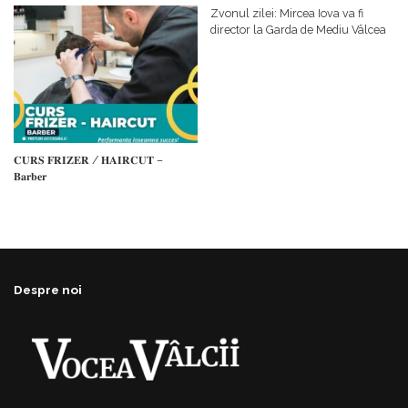
𝗳𝗶𝗻𝗮𝗻𝘁𝗮𝘁𝗼𝗿
Zvonul zilei: Mircea Iova va fi
director la Garda de Mediu Vâlcea
𝐂𝐔𝐑𝐒 𝐅𝐑𝐈𝐙𝐄𝐑 / 𝐇𝐀𝐈𝐑𝐂𝐔𝐓 –
𝐁𝐚𝐫𝐛𝐞𝐫
Despre noi