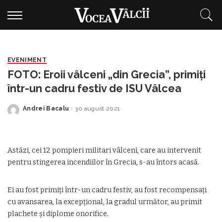
EVENIMENT
FOTO: Eroii vâlceni „din Grecia”, primiți
într-un cadru festiv de ISU Vâlcea
Andrei Bacalu
30 august 2021
Posted
by
Astăzi, cei 12 pompieri militari vâlceni, care au intervenit
pentru stingerea incendiilor în Grecia, s-au întors acasă.
Ei au fost primiți într-un cadru festiv, au fost recompensați
cu avansarea, la excepțional, la gradul următor, au primit
plachete și diplome onorifice.