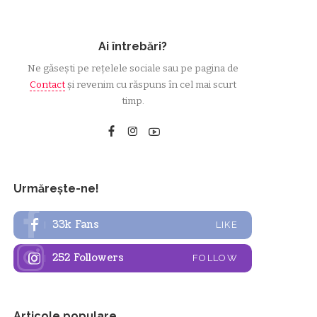
Ai întrebări?
Ne găsești pe rețelele sociale sau pe pagina de
Contact
și revenim cu răspuns în cel mai scurt
timp.
Urmărește-ne!
33k
Fans
LIKE
252
Followers
FOLLOW
Articole populare