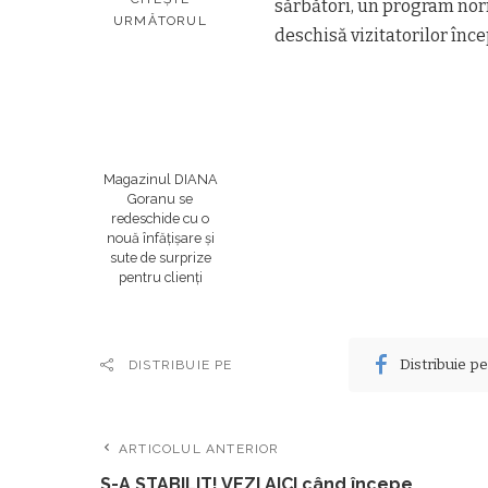
sărbători, un program norma
URMĂTORUL
deschisă vizitatorilor înce
Magazinul DIANA
Goranu se
redeschide cu o
nouă înfățișare și
sute de surprize
pentru clienți
Distribuie p
DISTRIBUIE PE
ARTICOLUL ANTERIOR
S-A STABILIT! VEZI AICI când începe