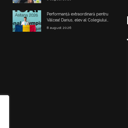
4.325 de lei
Performanță extraordinară pentru
Vâlcea! Darius, elev al Colegiului
Național de Informatică „Matei
8 august 2026
Basarab”, a cucerit argintul la
Olimpiada Internațională de
Inteligență Artificială
i