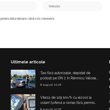
 pentru data viitoare când o să comentez.
Ultimele articole
Taxi fără autorizație, depistat de
polițiști pe DN 7, în Râmnicu Vâlcea.
Șoferul a rămas fără plăcuțe timp de
8 august 2026
6 luni
Viteză de 109 km/h cu alcool la
volan! Șoferul a rămas fără permis
180 de zile și a primit amendă de
8 august 2026