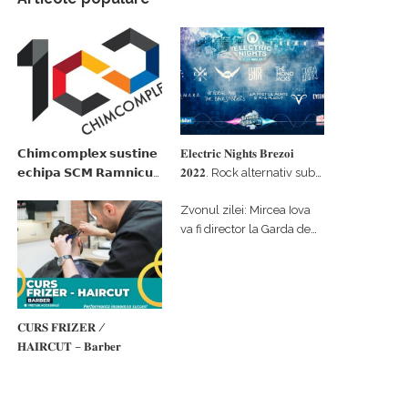
𝗖𝗵𝗶𝗺𝗰𝗼𝗺𝗽𝗹𝗲𝘅 𝘀𝘂𝘀𝘁𝗶𝗻𝗲
𝐄𝐥𝐞𝐜𝐭𝐫𝐢𝐜 𝐍𝐢𝐠𝐡𝐭𝐬 𝐁𝐫𝐞𝐳𝐨𝐢
𝗲𝗰𝗵𝗶𝗽𝗮 𝗦𝗖𝗠 𝗥𝗮𝗺𝗻𝗶𝗰𝘂
𝟐𝟎𝟐𝟐. Rock alternativ sub
𝗩𝗮𝗹𝗰𝗲𝗮 𝗶𝗻 𝗰𝗮𝗹𝗶𝘁𝗮𝘁𝗲 𝗱𝗲
cerul înstelat de la
Zvonul zilei: Mircea Iova
𝗽𝗮𝗿𝘁𝗲𝗻𝗲𝗿 𝗳𝗶𝗻𝗮𝗻𝘁𝗮𝘁𝗼𝗿
#𝐁𝐫𝐞𝐳𝐨𝐢𝐮𝐥𝐋𝐮𝐦𝐢𝐢
va fi director la Garda de
Mediu Vâlcea
𝐂𝐔𝐑𝐒 𝐅𝐑𝐈𝐙𝐄𝐑 /
𝐇𝐀𝐈𝐑𝐂𝐔𝐓 – 𝐁𝐚𝐫𝐛𝐞𝐫