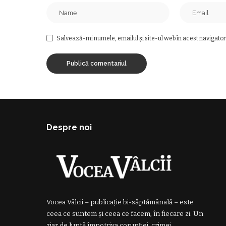
Salvează-mi numele, emailul și site-ul web în acest navigator
Despre noi
Vocea Vâlcii – publicație bi-săptămânală – este
ceea ce suntem și ceea ce facem, în fiecare zi. Un
ziar de luptă împotriva corupției, crimei