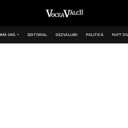
IMĂ ORĂ
EDITORIAL
DEZVALUIRI
POLITICĂ
FAPT DI