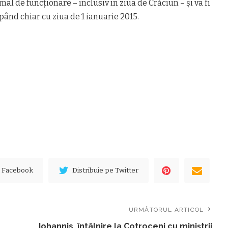
l de funcţionare – inclusiv în ziua de Crăciun – şi va fi
pând chiar cu ziua de 1 ianuarie 2015.
e Facebook
Distribuie pe Twitter
URMĂTORUL ARTICOL
Iohannis, întâlnire la Cotroceni cu miniștrii