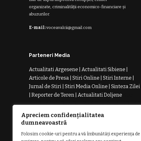
organizate, criminalității economico-financiare și
abuzurilor.
E-mail:
voceavalcii@gmail.com
Parteneri Media
Actualitati Argesene
|
Actualitati Sibiene
|
Articole de Presa
|
Stiri Online
|
Stiri Interne
|
Jurnal de Stiri
|
Stiri Media Online
|
Sinteza Zilei
|
Reporter de Teren
|
Actualitati Doljene
Rochii
Noi
Rochii de Revelion
Rochii de Banchet
Rochi
de Cununie
Magazin de Rochii
Rochii pe
Apreciem confidențialitatea
Comanda
Rochii de Seara
dumneavoastră
Folosim cookie-uri pentru a vă îmbunătăți experiența de