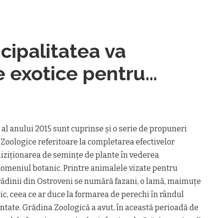
ipalitatea va
e exotice pentru
 al anului 2015 sunt cuprinse şi o serie de propuneri
 Zoologice referitoare la completarea efectivelor
hiziţionarea de seminţe de plante în vederea
n domeniul botanic. Printre animalele vizate pentru
rădinii din Ostroveni se numără fazani, o lamă, maimuţe
ic, ceea ce ar duce la formarea de perechi în rândul
ntate. Grădina Zoologică a avut, în această perioadă de