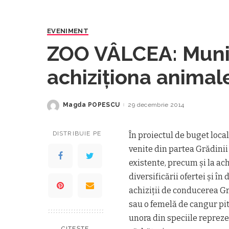
EVENIMENT
ZOO VÂLCEA: Munic
achiziționa animal
grădina zoologică
Magda POPESCU
29 decembrie 2014
Posted
by
DISTRIBUIE PE
În proiectul de buget local
venite din partea Grădinii
existente, precum şi la ac
diversificării ofertei şi î
achiziţii de conducerea G
sau o femelă de cangur pit
unora din speciile repreze
CITEȘTE