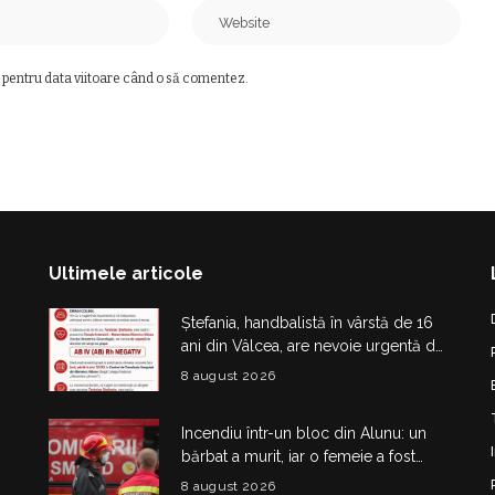
 pentru data viitoare când o să comentez.
Ultimele articole
Ștefania, handbalistă în vârstă de 16
ani din Vâlcea, are nevoie urgentă de
sânge. Apel pentru donatori cu
8 august 2026
grupa AB IV negativ
Incendiu într-un bloc din Alunu: un
bărbat a murit, iar o femeie a fost
salvată din apartamentul cuprins de
8 august 2026