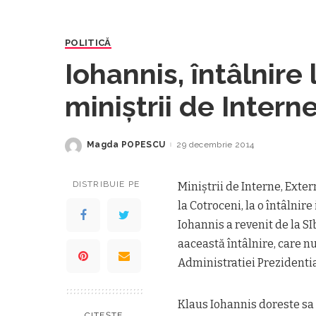
POLITICĂ
Iohannis, întâlnire
miniștrii de Interne
Apărării
Magda POPESCU
29 decembrie 2014
Posted
by
DISTRIBUIE PE
Miniștrii de Interne, Extern
la Cotroceni, la o întâlni
Iohannis a revenit de la SI
aaceastă întâlnire, care n
Administratiei Prezidentia
Klaus Iohannis doreste sa 
CITEȘTE