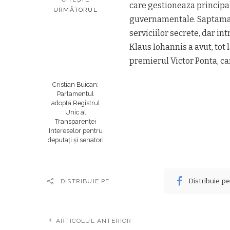
care gestioneaza principal
URMĂTORUL
guvernamentale. Saptamana 
serviciilor secrete, dar in
Klaus Iohannis a avut, tot 
premierul Victor Ponta, ca
Cristian Buican:
Parlamentul
adoptă Registrul
Unic al
Transparenței
Intereselor pentru
deputați și senatori
Distribuie p
DISTRIBUIE PE
ARTICOLUL ANTERIOR