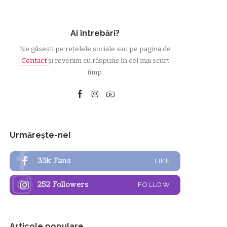
Ai întrebări?
Ne găsești pe rețelele sociale sau pe pagina de
Contact
și revenim cu răspuns în cel mai scurt
timp.
Urmărește-ne!
33k
Fans
LIKE
252
Followers
FOLLOW
Articole populare