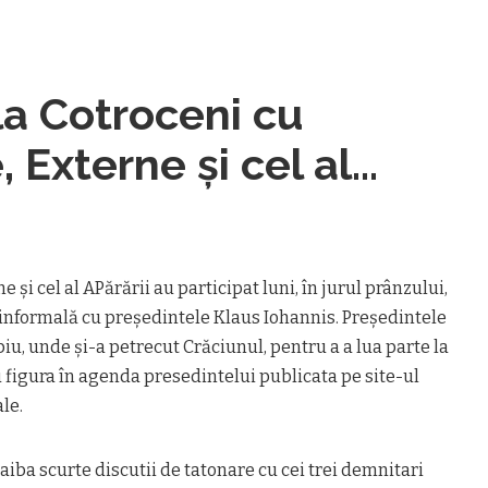
 la Cotroceni cu
, Externe și cel al
e și cel al APărării au participat luni, în jurul prânzului,
re informală cu președintele Klaus Iohannis. Președintele
biu, unde și-a petrecut Crăciunul, pentru a a lua parte la
u figura în agenda presedintelui publicata pe site-ul
le.
aiba scurte discutii de tatonare cu cei trei demnitari