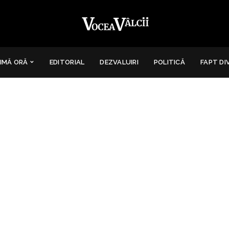
IMĂ ORĂ
EDITORIAL
DEZVALUIRI
POLITICĂ
FAPT DI