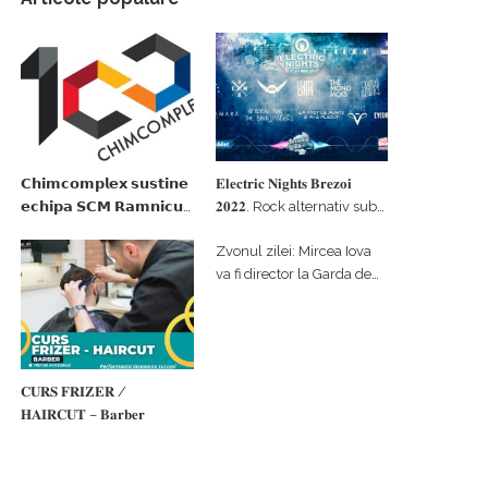
𝗖𝗵𝗶𝗺𝗰𝗼𝗺𝗽𝗹𝗲𝘅 𝘀𝘂𝘀𝘁𝗶𝗻𝗲
𝐄𝐥𝐞𝐜𝐭𝐫𝐢𝐜 𝐍𝐢𝐠𝐡𝐭𝐬 𝐁𝐫𝐞𝐳𝐨𝐢
𝗲𝗰𝗵𝗶𝗽𝗮 𝗦𝗖𝗠 𝗥𝗮𝗺𝗻𝗶𝗰𝘂
𝟐𝟎𝟐𝟐. Rock alternativ sub
𝗩𝗮𝗹𝗰𝗲𝗮 𝗶𝗻 𝗰𝗮𝗹𝗶𝘁𝗮𝘁𝗲 𝗱𝗲
cerul înstelat de la
Zvonul zilei: Mircea Iova
𝗽𝗮𝗿𝘁𝗲𝗻𝗲𝗿 𝗳𝗶𝗻𝗮𝗻𝘁𝗮𝘁𝗼𝗿
#𝐁𝐫𝐞𝐳𝐨𝐢𝐮𝐥𝐋𝐮𝐦𝐢𝐢
va fi director la Garda de
Mediu Vâlcea
𝐂𝐔𝐑𝐒 𝐅𝐑𝐈𝐙𝐄𝐑 /
𝐇𝐀𝐈𝐑𝐂𝐔𝐓 – 𝐁𝐚𝐫𝐛𝐞𝐫