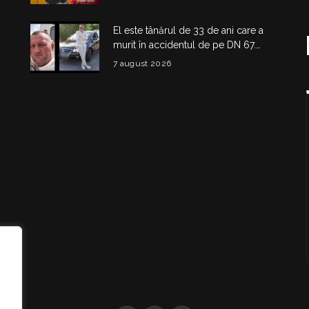
flăcări
El este tânărul de 33 de ani care a
murit în accidentul de pe DN 67.
Dragoș Mihail lasă în urmă o fetiță
7 august 2026
i