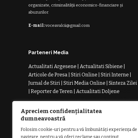
organizate, criminalității economico-financiare și
abuzurilor.
E-mail:
voceavalcii@gmail.com
Parteneri Media
Actualitati Argesene
|
Actualitati Sibiene
|
Articole de Presa
|
Stiri Online
|
Stiri Interne
|
Jurnal de Stiri
|
Stiri Media Online
|
Sinteza Zilei
|
Reporter de Teren
|
Actualitati Doljene
Rochii
Noi
Rochii de Revelion
Rochii de Banchet
Rochi
de Cununie
Magazin de Rochii
Rochii pe
Apreciem confidențialitatea
Comanda
Rochii de Seara
dumneavoastră
Folosim cookie-uri pentru a vă îmbunătăți experiența de
navigare, pentru a vă oferi reclame sau conținut