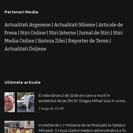
Parteneri Media
Actualitati Argesene
|
Actualitati Sibiene
|
Articole de
Presa
|
Stiri Online
|
Stiri Interne
|
Jurnal de Stiri
|
Stiri
Media Online
|
Sinteza Zilei
|
Reporter de Teren
|
Actualitati Doljene
Rochii Noi
Rochii de Revelion
Rochii
de Banchet
Rochii de Cununie
Magazin de Rochii
Rochii
pe Comanda
Rochii de Seara
Ultimele articole
El este tânărul de 33 de ani care a murit în
accidentul de pe DN 67. Dragoș Mihail lasă în urmă o
fetiță
7 august 2026
Investiție de 1,7 milioane de lei finalizată la Spitalul
Mihăești. O nouă clădire medico-administrativă a fost