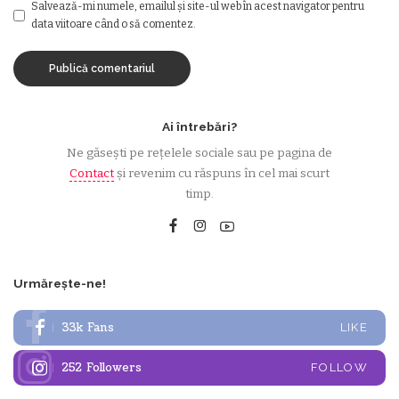
Salvează-mi numele, emailul și site-ul web în acest navigator pentru
data viitoare când o să comentez.
Ai întrebări?
Ne găsești pe rețelele sociale sau pe pagina de
Contact
și revenim cu răspuns în cel mai scurt
timp.
Urmărește-ne!
33k
Fans
LIKE
252
Followers
FOLLOW