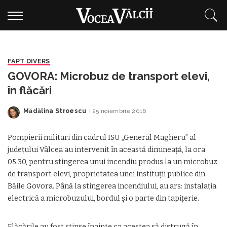
FAPT DIVERS
GOVORA: Microbuz de transport elevi,
în flăcări
Mădălina Stroescu
25 noiembrie 2016
Posted
by
Pompierii militari din cadrul ISU „General Magheru” al
județului Vâlcea au intervenit în această dimineaţă, la ora
05.30, pentru stingerea unui incendiu produs la un microbuz
de transport elevi, proprietatea unei instituții publice din
Băile Govora. Până la stingerea incendiului, au ars: instalația
electrică a microbuzului, bordul și o parte din tapițerie.
Flăcările au fost stinse înainte ca acestea să distrugă în