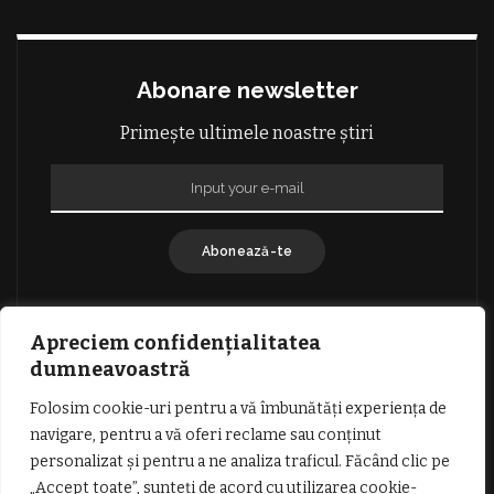
Abonare newsletter
Primește ultimele noastre știri
Abonează-te
Apreciem confidențialitatea
dumneavoastră
Folosim cookie-uri pentru a vă îmbunătăți experiența de
GDPR: POLITICA DE CONFIDENȚIALITATE
navigare, pentru a vă oferi reclame sau conținut
TERMENI SI CONDITII DE UTILIZARE
personalizat și pentru a ne analiza traficul. Făcând clic pe
INFORMATII DESPRE COOKIES
DESPRE NOI
„Accept toate”, sunteți de acord cu utilizarea cookie-
PUBLICITATE