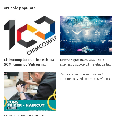
Articole populare
𝗖𝗵𝗶𝗺𝗰𝗼𝗺𝗽𝗹𝗲𝘅 𝘀𝘂𝘀𝘁𝗶𝗻𝗲 𝗲𝗰𝗵𝗶𝗽𝗮
𝐄𝐥𝐞𝐜𝐭𝐫𝐢𝐜 𝐍𝐢𝐠𝐡𝐭𝐬 𝐁𝐫𝐞𝐳𝐨𝐢 𝟐𝟎𝟐𝟐. Rock
𝗦𝗖𝗠 𝗥𝗮𝗺𝗻𝗶𝗰𝘂 𝗩𝗮𝗹𝗰𝗲𝗮 𝗶𝗻
alternativ sub cerul înstelat de la
𝗰𝗮𝗹𝗶𝘁𝗮𝘁𝗲 𝗱𝗲 𝗽𝗮𝗿𝘁𝗲𝗻𝗲𝗿
#𝐁𝐫𝐞𝐳𝐨𝐢𝐮𝐥𝐋𝐮𝐦𝐢𝐢
𝗳𝗶𝗻𝗮𝗻𝘁𝗮𝘁𝗼𝗿
Zvonul zilei: Mircea Iova va fi
director la Garda de Mediu Vâlcea
𝐂𝐔𝐑𝐒 𝐅𝐑𝐈𝐙𝐄𝐑 / 𝐇𝐀𝐈𝐑𝐂𝐔𝐓 –