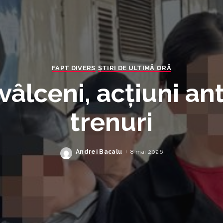
FAPT DIVERS
ȘTIRI DE ULTIMĂ ORĂ
i vâlceni, acțiuni an
trenuri
Andrei Bacalu
8 mai 2026
Posted
by