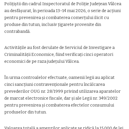
Polițiștii din cadrul Inspectoratul de Poliție Județean Vâlcea
au desfășurat, în perioada 13–14 mai 2026, o serie de acțiuni
pentru prevenirea și combaterea comerțului ilicit cu
produse din tutun, inclusiv țigarete provenite din
contrabandă.
Activitățile au fost derulate de Serviciul de Investigare a
Criminalității Economice, fiind verificați cinci operatori
economici de pe raza județului Vâlcea.
În urma controalelor efectuate, oamenii legii au aplicat
cinci sancțiuni contravenționale pentru încălcarea
prevederilor OUG nr. 28/1999 privind utilizarea aparatelor
de marcat electronice fiscale, dar și ale Legii nr. 349/2002
pentru prevenirea și combaterea efectelor consumului
produselor din tutun.
Valoarea totală a amenzilor aplicate se ridică la 15.000 de lei.