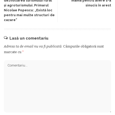
dezvoltarea turismului rural
mama pentru avere s-a
și agroturismului. Primarul
sinucis în arest
Nicolae Popescu: „Există loc
pentru mai multe structuri de
cazare”
Lasă un comentariu
Adresa ta de email nu va fi publicată.
Câmpurile obligatorii sunt
marcate cu
*