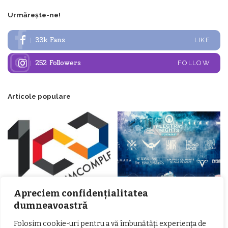
Urmărește-ne!
33k
Fans
LIKE
252
Followers
FOLLOW
Articole populare
Apreciem confidențialitatea
𝗖𝗵𝗶𝗺𝗰𝗼𝗺𝗽𝗹𝗲𝘅 𝘀𝘂𝘀𝘁𝗶𝗻𝗲 𝗲𝗰𝗵𝗶𝗽𝗮
𝐄𝐥𝐞𝐜𝐭𝐫𝐢𝐜 𝐍𝐢𝐠𝐡𝐭𝐬 𝐁𝐫𝐞𝐳𝐨𝐢 𝟐𝟎𝟐𝟐. Rock
dumneavoastră
𝗦𝗖𝗠 𝗥𝗮𝗺𝗻𝗶𝗰𝘂 𝗩𝗮𝗹𝗰𝗲𝗮 𝗶𝗻
alternativ sub cerul înstelat de la
𝗰𝗮𝗹𝗶𝘁𝗮𝘁𝗲 𝗱𝗲 𝗽𝗮𝗿𝘁𝗲𝗻𝗲𝗿
#𝐁𝐫𝐞𝐳𝐨𝐢𝐮𝐥𝐋𝐮𝐦𝐢𝐢
Folosim cookie-uri pentru a vă îmbunătăți experiența de
𝗳𝗶𝗻𝗮𝗻𝘁𝗮𝘁𝗼𝗿
Zvonul zilei: Mircea Iova va fi