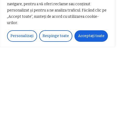
navigare, pentru a vă oferi reclame sau conținut
director la Garda de Mediu Vâlcea
personalizat și pentru a ne analiza traficul. Făcând clic pe
„Accept toate”, sunteți de acord cu utilizarea cookie-
urilor.
Personalizați
Respinge toate
Acceptați toate
𝐂𝐔𝐑𝐒 𝐅𝐑𝐈𝐙𝐄𝐑 / 𝐇𝐀𝐈𝐑𝐂𝐔𝐓 –
𝐁𝐚𝐫𝐛𝐞𝐫
Despre noi
Vocea Vâlcii – publicație bi-săptămânală – este