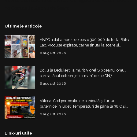
pe Comanda
Rochii de Seara
Ultimele articole
ANPC a dat amenzi de peste 300.000 de lei la Bâlea
Lac. Produse expirate, carne ținută la soare și
nereguli grave
6 august 2026
Doliu la Dedulești: a murit Viorel Sibiceanu, omul
care a făcut celebri „micii mari” de pe DN7
6 august 2026
Vâlcea. Cod portocaliu de caniculă și furtuni
puternice în județ. Temperaturi de până la 38°C și
risc de vijelii
6 august 2026
Link-uri utile