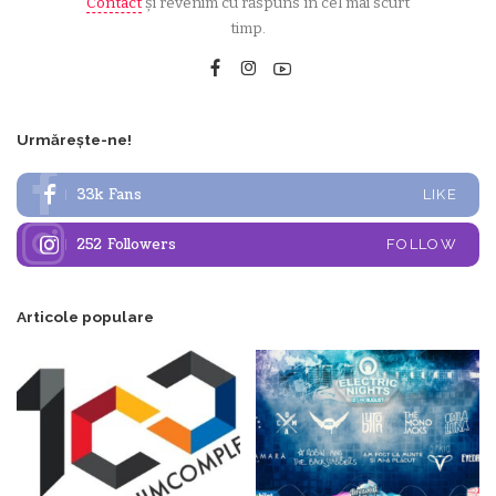
Contact
și revenim cu răspuns în cel mai scurt
timp.
Urmărește-ne!
33k
Fans
LIKE
252
Followers
FOLLOW
Articole populare