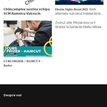
𝗖𝗵𝗶𝗺𝗰𝗼𝗺𝗽𝗹𝗲𝘅 𝘀𝘂𝘀𝘁𝗶𝗻𝗲 𝗲𝗰𝗵𝗶𝗽𝗮
𝐄𝐥𝐞𝐜𝐭𝐫𝐢𝐜 𝐍𝐢𝐠𝐡𝐭𝐬 𝐁𝐫𝐞𝐳𝐨𝐢 𝟐𝟎𝟐𝟐. Rock
𝗦𝗖𝗠 𝗥𝗮𝗺𝗻𝗶𝗰𝘂 𝗩𝗮𝗹𝗰𝗲𝗮 𝗶𝗻
alternativ sub cerul înstelat de la
𝗰𝗮𝗹𝗶𝘁𝗮𝘁𝗲 𝗱𝗲 𝗽𝗮𝗿𝘁𝗲𝗻𝗲𝗿
#𝐁𝐫𝐞𝐳𝐨𝐢𝐮𝐥𝐋𝐮𝐦𝐢𝐢
𝗳𝗶𝗻𝗮𝗻𝘁𝗮𝘁𝗼𝗿
Zvonul zilei: Mircea Iova va fi
director la Garda de Mediu Vâlcea
𝐂𝐔𝐑𝐒 𝐅𝐑𝐈𝐙𝐄𝐑 / 𝐇𝐀𝐈𝐑𝐂𝐔𝐓 –
𝐁𝐚𝐫𝐛𝐞𝐫
Despre noi