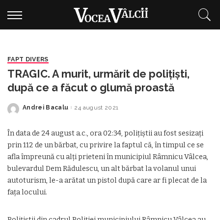
FAPT DIVERS
TRAGIC. A murit, urmărit de polițiști,
după ce a făcut o glumă proastă
Andrei Bacalu
24 august 2021
Posted
by
În data de 24 august a.c., ora 02:34, polițiștii au fost sesizați
prin 112 de un bărbat, cu privire la faptul că, în timpul ce se
afla împreună cu alți prieteni în municipiul Râmnicu Vâlcea,
bulevardul Dem Rădulescu, un alt bărbat la volanul unui
autoturism, le-a arătat un pistol după care ar fi plecat de la
fața locului.
Polițiștii din cadrul Poliției municipiului Râmnicu Vâlcea au