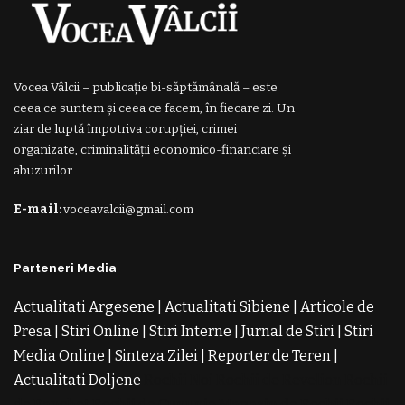
Vocea Vâlcii – publicație bi-săptămânală – este
ceea ce suntem și ceea ce facem, în fiecare zi. Un
ziar de luptă împotriva corupției, crimei
organizate, criminalității economico-financiare și
abuzurilor.
E-mail:
voceavalcii@gmail.com
Parteneri Media
Actualitati Argesene
|
Actualitati Sibiene
|
Articole de
Presa
|
Stiri Online
|
Stiri Interne
|
Jurnal de Stiri
|
Stiri
Media Online
|
Sinteza Zilei
|
Reporter de Teren
|
Actualitati Doljene
Rochii Noi
Rochii de Revelion
Rochii
de Banchet
Rochii de Cununie
Magazin de Rochii
Rochii