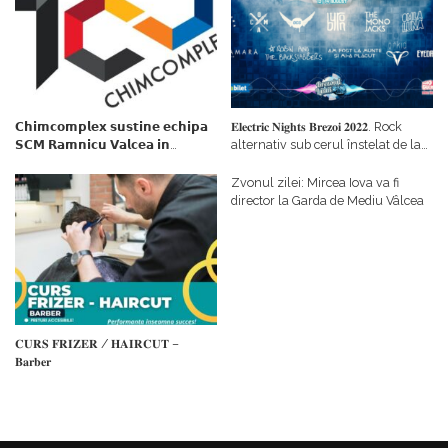
𝗖𝗵𝗶𝗺𝗰𝗼𝗺𝗽𝗹𝗲𝘅 𝘀𝘂𝘀𝘁𝗶𝗻𝗲 𝗲𝗰𝗵𝗶𝗽𝗮
𝐄𝐥𝐞𝐜𝐭𝐫𝐢𝐜 𝐍𝐢𝐠𝐡𝐭𝐬 𝐁𝐫𝐞𝐳𝐨𝐢 𝟐𝟎𝟐𝟐. Rock
𝗦𝗖𝗠 𝗥𝗮𝗺𝗻𝗶𝗰𝘂 𝗩𝗮𝗹𝗰𝗲𝗮 𝗶𝗻
alternativ sub cerul înstelat de la
𝗰𝗮𝗹𝗶𝘁𝗮𝘁𝗲 𝗱𝗲 𝗽𝗮𝗿𝘁𝗲𝗻𝗲𝗿
#𝐁𝐫𝐞𝐳𝐨𝐢𝐮𝐥𝐋𝐮𝐦𝐢𝐢
𝗳𝗶𝗻𝗮𝗻𝘁𝗮𝘁𝗼𝗿
Zvonul zilei: Mircea Iova va fi
director la Garda de Mediu Vâlcea
𝐂𝐔𝐑𝐒 𝐅𝐑𝐈𝐙𝐄𝐑 / 𝐇𝐀𝐈𝐑𝐂𝐔𝐓 –
𝐁𝐚𝐫𝐛𝐞𝐫