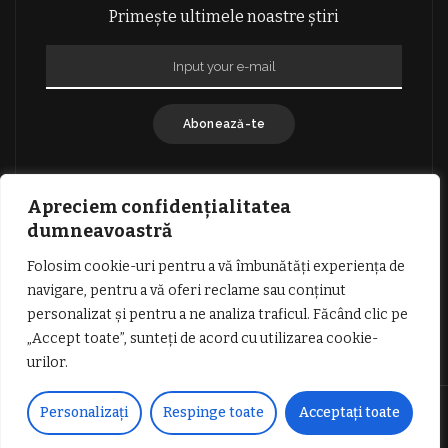
Primește ultimele noastre știri
Abonează-te
Apreciem confidențialitatea
dumneavoastră
Folosim cookie-uri pentru a vă îmbunătăți experiența de
GDPR: POLITICA DE CONFIDENȚIALITATE
navigare, pentru a vă oferi reclame sau conținut
TERMENI SI CONDITII DE UTILIZARE
personalizat și pentru a ne analiza traficul. Făcând clic pe
INFORMATII DESPRE COOKIES
DESPRE NOI
„Accept toate”, sunteți de acord cu utilizarea cookie-
PUBLICITATE
urilor.
© Copyright Vocea Vâlcii | Toate drepturile rezervate | Site creat cu
Personalizați
Respinge toate
Acceptați toate
dragoste de
1SEO.ro