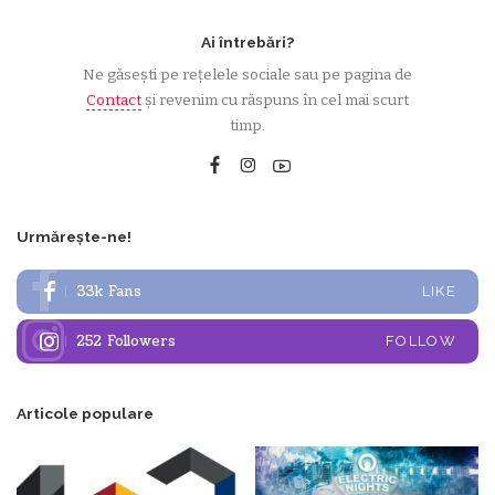
Ai întrebări?
Ne găsești pe rețelele sociale sau pe pagina de
Contact
și revenim cu răspuns în cel mai scurt
timp.
Urmărește-ne!
33k
Fans
LIKE
252
Followers
FOLLOW
Articole populare