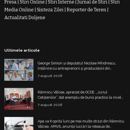
Presa
|
Stiri Online
|
Stiri Interne
|
Jurnal de Stiri
|
Stiri
Media Online
|
Sinteza Zilei
|
Reporter de Teren
|
Actualitati Doljene
Rochii Noi
Rochii de Revelion
Rochii
de Banchet
Rochii de Cununie
Magazin de Rochii
Rochii
pe Comanda
Rochii de Seara
Ultimele articole
George Simion și deputatul Nicolae Mîndrescu,
întâlnire cu antreprenorii și producătorii din
Drăgășani
7 august 2026
Râmnicu Vâlcea, apreciat de OCDE. „Juriul
Cetățenilor”, dat exemplu de bună practică la nivel
european
7 august 2026
Apa va fi oprită luni pe mai multe străzi din Râmnicu
Vâlcea. APAVIL anunță lucrări la rețeaua de