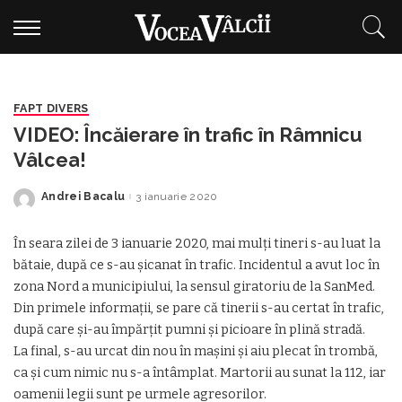
FAPT DIVERS
VIDEO: Încăierare în trafic în Râmnicu
Vâlcea!
Andrei Bacalu
3 ianuarie 2020
Posted
by
În seara zilei de 3 ianuarie 2020, mai mulți tineri s-au luat la
bătaie, după ce s-au șicanat în trafic. Incidentul a avut loc în
zona Nord a municipiului, la sensul giratoriu de la SanMed.
Din primele informații, se pare că tinerii s-au certat în trafic,
după care și-au împărțit pumni și picioare în plină stradă.
La final, s-au urcat din nou în mașini și aiu plecat în trombă,
ca și cum nimic nu s-a întâmplat. Martorii au sunat la 112, iar
oamenii legii sunt pe urmele agresorilor.