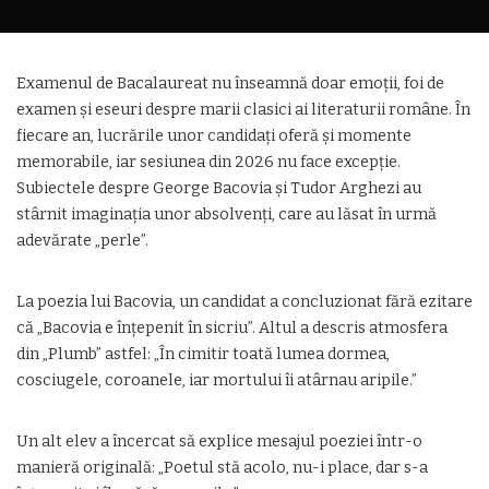
Examenul de Bacalaureat nu înseamnă doar emoții, foi de
examen și eseuri despre marii clasici ai literaturii române. În
fiecare an, lucrările unor candidați oferă și momente
memorabile, iar sesiunea din 2026 nu face excepție.
Subiectele despre George Bacovia și Tudor Arghezi au
stârnit imaginația unor absolvenți, care au lăsat în urmă
adevărate „perle”.
La poezia lui Bacovia, un candidat a concluzionat fără ezitare
că „Bacovia e înțepenit în sicriu”. Altul a descris atmosfera
din „Plumb” astfel: „În cimitir toată lumea dormea,
cosciugele, coroanele, iar mortului îi atârnau aripile.”
Un alt elev a încercat să explice mesajul poeziei într-o
manieră originală: „Poetul stă acolo, nu-i place, dar s-a