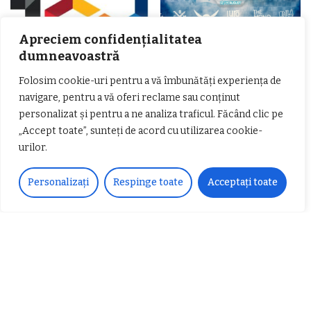
Apreciem confidențialitatea
dumneavoastră
Folosim cookie-uri pentru a vă îmbunătăți experiența de
𝗖𝗵𝗶𝗺𝗰𝗼𝗺𝗽𝗹𝗲𝘅 𝘀𝘂𝘀𝘁𝗶𝗻𝗲 𝗲𝗰𝗵𝗶𝗽𝗮
𝐄𝐥𝐞𝐜𝐭𝐫𝐢𝐜 𝐍𝐢𝐠𝐡𝐭𝐬 𝐁𝐫𝐞𝐳𝐨𝐢 𝟐𝟎𝟐𝟐. Rock
navigare, pentru a vă oferi reclame sau conținut
𝗦𝗖𝗠 𝗥𝗮𝗺𝗻𝗶𝗰𝘂 𝗩𝗮𝗹𝗰𝗲𝗮 𝗶𝗻
alternativ sub cerul înstelat de la
personalizat și pentru a ne analiza traficul. Făcând clic pe
𝗰𝗮𝗹𝗶𝘁𝗮𝘁𝗲 𝗱𝗲 𝗽𝗮𝗿𝘁𝗲𝗻𝗲𝗿
#𝐁𝐫𝐞𝐳𝐨𝐢𝐮𝐥𝐋𝐮𝐦𝐢𝐢
𝗳𝗶𝗻𝗮𝗻𝘁𝗮𝘁𝗼𝗿
Zvonul zilei: Mircea Iova va fi
„Accept toate”, sunteți de acord cu utilizarea cookie-
director la Garda de Mediu Vâlcea
urilor.
Personalizați
Respinge toate
Acceptați toate
𝐂𝐔𝐑𝐒 𝐅𝐑𝐈𝐙𝐄𝐑 / 𝐇𝐀𝐈𝐑𝐂𝐔𝐓 –
𝐁𝐚𝐫𝐛𝐞𝐫