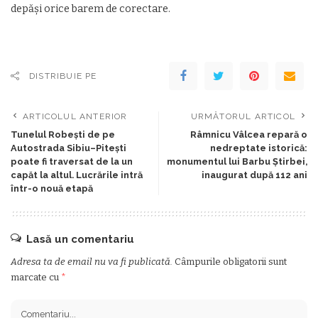
depăși orice barem de corectare.
DISTRIBUIE PE
ARTICOLUL ANTERIOR
URMĂTORUL ARTICOL
Tunelul Robești de pe
Râmnicu Vâlcea repară o
Autostrada Sibiu–Pitești
nedreptate istorică:
poate fi traversat de la un
monumentul lui Barbu Știrbei,
capăt la altul. Lucrările intră
inaugurat după 112 ani
într-o nouă etapă
Lasă un comentariu
Adresa ta de email nu va fi publicată.
Câmpurile obligatorii sunt
marcate cu
*