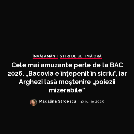
ÎNVĂŢAMÂNT
ȘTIRI DE ULTIMĂ ORĂ
Cele mai amuzante perle de la BAC
2026. „Bacovia e înțepenit în sicriu”, iar
Arghezi lasă moștenire „poiezii
mizerabile”
Mădălina Stroescu
30 iunie 2026
Posted
by