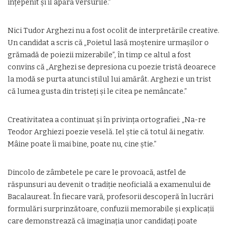
înțepenit și îl apără versurile.”
Nici Tudor Arghezi nu a fost ocolit de interpretările creative.
Un candidat a scris că „Poietul lasă moștenire urmașilor o
grămadă de poiezii mizerabile”, în timp ce altul a fost
convins că „Arghezi se depresiona cu poezie tristă deoarece
la modă se purta atunci stilul lui amărât. Arghezi e un trist
că lumea gusta din tristeți și le citea pe nemâncate.”
Creativitatea a continuat și în privința ortografiei: „Na-re
Teodor Arghiezi poezie veselă. Iel știe că totul ăi negativ.
Mâine poate îi mai bine, poate nu, cine știe.”
Dincolo de zâmbetele pe care le provoacă, astfel de
răspunsuri au devenit o tradiție neoficială a examenului de
Bacalaureat. În fiecare vară, profesorii descoperă în lucrări
formulări surprinzătoare, confuzii memorabile și explicații
care demonstrează că imaginația unor candidați poate