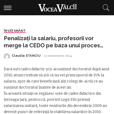
ÎNVĂŢAMÂNT
Penalizaţi la salariu, profesorii vor
merge la CEDO pe baza unui proces
câştigat de un vâlcean
Claudia STANCIU
22 decembrie 2014
Posted
by
Dacă eşti cadru didactic şi ţi-ai susţinut doctoratul după anul
2010, atunci trebuie să ştii că nu vei primi sporul de 15% la
salariu, spor de care beneficiază alţi colegi de-ai tăi ce au
susţinut doctoratul înainte de acest an.
În această situaţi se regăsesc sute de cadre didactice din
întreaga ţară, pentru că, potrivit Legii 330 privind
salarizarea unitară, toate veniturile din decembrie 2009 au
devenit punct de referință în stabilirea salariilor în 2010.