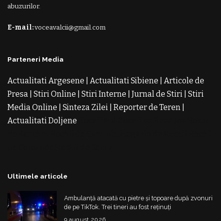
abuzurilor.
E-mail:
voceavalcii@gmail.com
Parteneri Media
Actualitati Argesene
|
Actualitati Sibiene
|
Articole de
Presa
|
Stiri Online
|
Stiri Interne
|
Jurnal de Stiri
|
Stiri
Media Online
|
Sinteza Zilei
|
Reporter de Teren
|
Actualitati Doljene
Rochii Noi
Rochii de Revelion
Rochii
de Banchet
Rochii de Cununie
Magazin de Rochii
Rochii
pe Comanda
Rochii de Seara
Ultimele articole
Ambulanță atacată cu pietre și topoare după zvonuri
de pe TikTok. Trei tineri au fost reținuți
9 august 2026