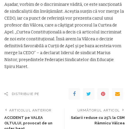
Aşadar, vorbim de o discriminare vădită, ce este sancţionată
de sindicaliştii din învăţământ. Aceştia susţin că vor merge la
CEDO, iar ca punct de referinţă vor prezenta cazul unui
profesor din Vâlcea, care a câştigat procesul la Curtea de
Apel. „Curtea Constituțională a decis că articolul incriminat
de noi este constituțional. Însă avem la Vâlcea o decizie
definitivă favorabilă a Curții de Apel și pe baza acesteia vom
merge la CEDO” – a declarat liderul de sindicat Marius
Nistor, președintele Federației Sindicatelor din Educație
Spiru Haret.
DISTRIBUIE PE
ARTICOLUL ANTERIOR
URMĂTORUL ARTICOL
ACCIDENT pe VALEA
Salarii reduse cu 25% la CSM
OLTULUI, provocat de un
Râmnicu Vâlcea
şofer beat