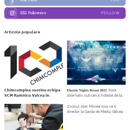
33k
Fans
252
Followers
FOLLOW
Articole populare
𝗖𝗵𝗶𝗺𝗰𝗼𝗺𝗽𝗹𝗲𝘅 𝘀𝘂𝘀𝘁𝗶𝗻𝗲 𝗲𝗰𝗵𝗶𝗽𝗮
𝐄𝐥𝐞𝐜𝐭𝐫𝐢𝐜 𝐍𝐢𝐠𝐡𝐭𝐬 𝐁𝐫𝐞𝐳𝐨𝐢 𝟐𝟎𝟐𝟐. Rock
𝗦𝗖𝗠 𝗥𝗮𝗺𝗻𝗶𝗰𝘂 𝗩𝗮𝗹𝗰𝗲𝗮 𝗶𝗻
alternativ sub cerul înstelat de la
𝗰𝗮𝗹𝗶𝘁𝗮𝘁𝗲 𝗱𝗲 𝗽𝗮𝗿𝘁𝗲𝗻𝗲𝗿
#𝐁𝐫𝐞𝐳𝐨𝐢𝐮𝐥𝐋𝐮𝐦𝐢𝐢
𝗳𝗶𝗻𝗮𝗻𝘁𝗮𝘁𝗼𝗿
Zvonul zilei: Mircea Iova va fi
director la Garda de Mediu Vâlcea