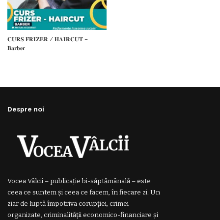
𝐂𝐔𝐑𝐒 𝐅𝐑𝐈𝐙𝐄𝐑 / 𝐇𝐀𝐈𝐑𝐂𝐔𝐓 –
𝐁𝐚𝐫𝐛𝐞𝐫
Despre noi
Vocea Vâlcii – publicație bi-săptămânală – este
ceea ce suntem și ceea ce facem, în fiecare zi. Un
ziar de luptă împotriva corupției, crimei
organizate, criminalității economico-financiare și