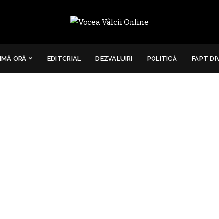
IMĂ ORĂ
EDITORIAL
DEZVALUIRI
POLITICĂ
FAPT DI