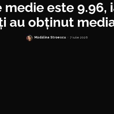
 medie este 9.96, i
i au obținut medi
Mădălina Stroescu
7 iulie 2026
Posted
by