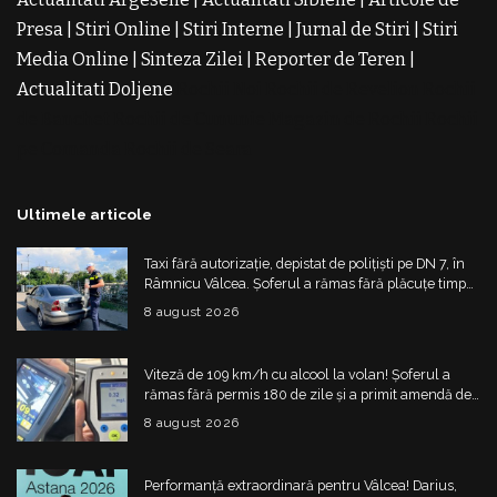
Presa
|
Stiri Online
|
Stiri Interne
|
Jurnal de Stiri
|
Stiri
Media Online
|
Sinteza Zilei
|
Reporter de Teren
|
Actualitati Doljene
Rochii Noi
Rochii de Revelion
Rochii
de Banchet
Rochii de Cununie
Magazin de Rochii
Rochii
pe Comanda
Rochii de Seara
Ultimele articole
Taxi fără autorizație, depistat de polițiști pe DN 7, în
Râmnicu Vâlcea. Șoferul a rămas fără plăcuțe timp
de 6 luni
8 august 2026
Viteză de 109 km/h cu alcool la volan! Șoferul a
rămas fără permis 180 de zile și a primit amendă de
4.325 de lei
8 august 2026
Performanță extraordinară pentru Vâlcea! Darius,