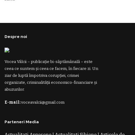
Despre noi
Vocea Vâlcii – publicație bi-săptămânală – este
ceea ce suntem și ceea ce facem, în fiecare zi. Un
ziar de luptă împotriva corupției, crimei
organizate, criminalității economico-financiare și
abuzurilor.
E-mail:
voceavalcii@gmail.com
Parteneri Media
Actualitati Argesene
|
Actualitati Sibiene
|
Articole de