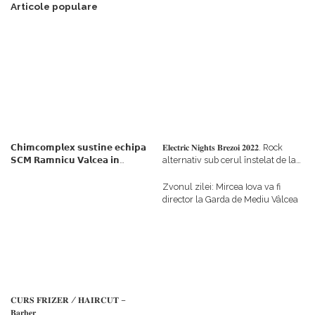
Articole populare
𝗖𝗵𝗶𝗺𝗰𝗼𝗺𝗽𝗹𝗲𝘅 𝘀𝘂𝘀𝘁𝗶𝗻𝗲 𝗲𝗰𝗵𝗶𝗽𝗮
𝐄𝐥𝐞𝐜𝐭𝐫𝐢𝐜 𝐍𝐢𝐠𝐡𝐭𝐬 𝐁𝐫𝐞𝐳𝐨𝐢 𝟐𝟎𝟐𝟐. Rock
𝗦𝗖𝗠 𝗥𝗮𝗺𝗻𝗶𝗰𝘂 𝗩𝗮𝗹𝗰𝗲𝗮 𝗶𝗻
alternativ sub cerul înstelat de la
𝗰𝗮𝗹𝗶𝘁𝗮𝘁𝗲 𝗱𝗲 𝗽𝗮𝗿𝘁𝗲𝗻𝗲𝗿
#𝐁𝐫𝐞𝐳𝐨𝐢𝐮𝐥𝐋𝐮𝐦𝐢𝐢
𝗳𝗶𝗻𝗮𝗻𝘁𝗮𝘁𝗼𝗿
Zvonul zilei: Mircea Iova va fi
director la Garda de Mediu Vâlcea
𝐂𝐔𝐑𝐒 𝐅𝐑𝐈𝐙𝐄𝐑 / 𝐇𝐀𝐈𝐑𝐂𝐔𝐓 –
𝐁𝐚𝐫𝐛𝐞𝐫