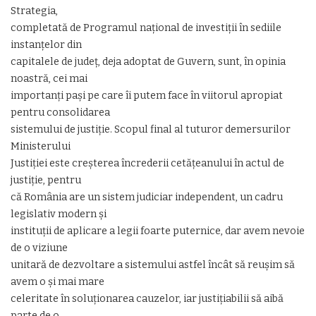
Strategia,
completată de Programul național de investiții în sediile
instanțelor din
capitalele de județ, deja adoptat de Guvern, sunt, în opinia
noastră, cei mai
importanți pași pe care îi putem face în viitorul apropiat
pentru consolidarea
sistemului de justiție. Scopul final al tuturor demersurilor
Ministerului
Justiției este creșterea încrederii cetățeanului în actul de
justiție, pentru
că România are un sistem judiciar independent, un cadru
legislativ modern și
instituții de aplicare a legii foarte puternice, dar avem nevoie
de o viziune
unitară de dezvoltare a sistemului astfel încât să reușim să
avem o și mai mare
celeritate în soluționarea cauzelor, iar justițiabilii să aibă
parte de o