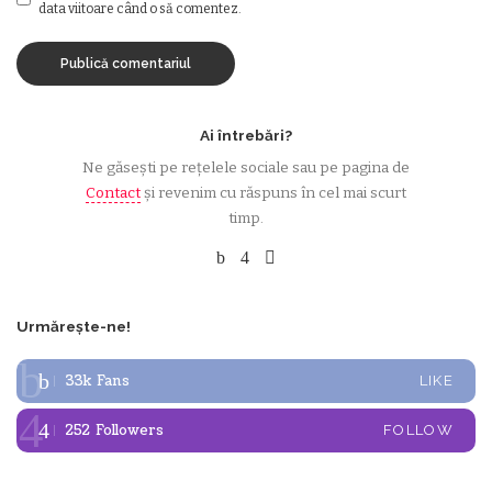
data viitoare când o să comentez.
Ai întrebări?
Ne găsești pe rețelele sociale sau pe pagina de
Contact
și revenim cu răspuns în cel mai scurt
timp.
Urmărește-ne!
33k
Fans
LIKE
252
Followers
FOLLOW