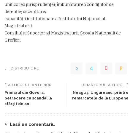
unificarea jurisprudenței; îmbunătățirea condițiilor de
detenție; dezvoltarea
capacității instituționale a Institutului Național al
Magistraturii,
Consiliului Superior al Magistraturii, Școala Națională de
Grefieri.
DISTRIBUIE PE
ARTICOLUL ANTERIOR
URMĂTORUL ARTICOL
Primarul din Govora,
Neagu şi Ungureanu, printre
petrecere cu scandal la
remarcatele de la Europene
sfârşit de an
Lasă un comentariu