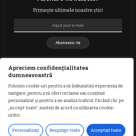
Primește ultimele noastre știri
Abonează-te
Apreciem confidențialitatea
dumneavoastră
Folosim cookie-uri pentru a vă îmbunătăți experiența de
GDPR: POLITICA DE CONFIDENȚIALITATE
navigare, pentru a vă oferi reclame sau conținut
TERMENI SI CONDITII DE UTILIZARE
personalizat și pentru a ne analiza traficul. Făcând clic pe
INFORMATII DESPRE COOKIES
DESPRE NOI
„Accept toate”, sunteți de acord cu utilizarea cookie-
PUBLICITATE
urilor.
© Copyright Vocea Vâlcii | Toate drepturile rezervate | Site creat cu
Personalizați
Respinge toate
Acceptați toate