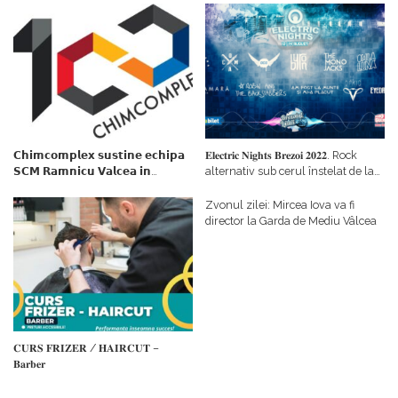
𝗖𝗵𝗶𝗺𝗰𝗼𝗺𝗽𝗹𝗲𝘅 𝘀𝘂𝘀𝘁𝗶𝗻𝗲 𝗲𝗰𝗵𝗶𝗽𝗮
𝐄𝐥𝐞𝐜𝐭𝐫𝐢𝐜 𝐍𝐢𝐠𝐡𝐭𝐬 𝐁𝐫𝐞𝐳𝐨𝐢 𝟐𝟎𝟐𝟐. Rock
𝗦𝗖𝗠 𝗥𝗮𝗺𝗻𝗶𝗰𝘂 𝗩𝗮𝗹𝗰𝗲𝗮 𝗶𝗻
alternativ sub cerul înstelat de la
𝗰𝗮𝗹𝗶𝘁𝗮𝘁𝗲 𝗱𝗲 𝗽𝗮𝗿𝘁𝗲𝗻𝗲𝗿
#𝐁𝐫𝐞𝐳𝐨𝐢𝐮𝐥𝐋𝐮𝐦𝐢𝐢
𝗳𝗶𝗻𝗮𝗻𝘁𝗮𝘁𝗼𝗿
Zvonul zilei: Mircea Iova va fi
director la Garda de Mediu Vâlcea
𝐂𝐔𝐑𝐒 𝐅𝐑𝐈𝐙𝐄𝐑 / 𝐇𝐀𝐈𝐑𝐂𝐔𝐓 –
𝐁𝐚𝐫𝐛𝐞𝐫