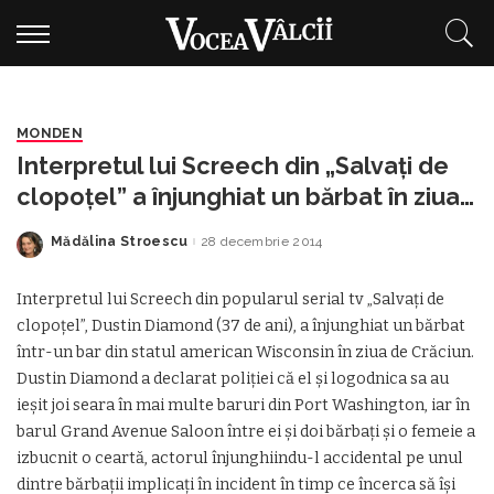
MONDEN
Interpretul lui Screech din „Salvați de
clopoțel” a înjunghiat un bărbat în ziua
de Crăciun
Mădălina Stroescu
28 decembrie 2014
Posted
by
Interpretul lui Screech din popularul serial tv „Salvați de
clopoțel”, Dustin Diamond (37 de ani), a înjunghiat un bărbat
într-un bar din statul american Wisconsin în ziua de Crăciun.
Dustin Diamond a declarat poliției că el și logodnica sa au
ieșit joi seara în mai multe baruri din Port Washington, iar în
barul Grand Avenue Saloon între ei și doi bărbați și o femeie a
izbucnit o ceartă, actorul înjunghiindu-l accidental pe unul
dintre bărbații implicați în incident în timp ce încerca să își