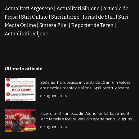
Actualitati Argesene
|
Actualitati Sibiene
|
Articole de
Presa
|
Stiri Online
|
Stiri Interne
|
Jurnal de Stiri
|
Stiri
Media Online
|
Sinteza Zilei
|
Reporter de Teren
|
Actualitati Doljene
Rochii Noi
Rochii de Revelion
Rochii
de Banchet
Rochii de Cununie
Magazin de Rochii
Rochii
pe Comanda
Rochii de Seara
Ultimele articole
Ștefania, handbalistă în vârstă de 16 ani din Vâlcea,
are nevoie urgentă de sânge. Apel pentru donatori
cu grupa AB IV negativ
8 august 2026
Incendiu într-un bloc din Alunu: un bărbat a murit,
iar o femeie a fost salvată din apartamentul cuprins
de flăcări
8 august 2026