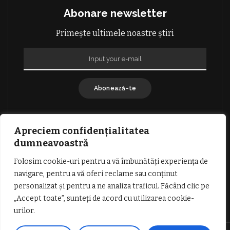
Abonare newsletter
Primește ultimele noastre știri
Abonează-te
Apreciem confidențialitatea
dumneavoastră
Folosim cookie-uri pentru a vă îmbunătăți experiența de
GDPR: POLITICA DE CONFIDENȚIALITATE
navigare, pentru a vă oferi reclame sau conținut
TERMENI SI CONDITII DE UTILIZARE
personalizat și pentru a ne analiza traficul. Făcând clic pe
INFORMATII DESPRE COOKIES
DESPRE NOI
„Accept toate”, sunteți de acord cu utilizarea cookie-
PUBLICITATE
urilor.