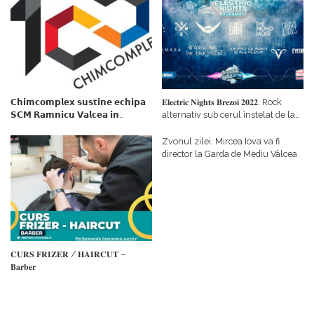
𝗖𝗵𝗶𝗺𝗰𝗼𝗺𝗽𝗹𝗲𝘅 𝘀𝘂𝘀𝘁𝗶𝗻𝗲 𝗲𝗰𝗵𝗶𝗽𝗮
𝐄𝐥𝐞𝐜𝐭𝐫𝐢𝐜 𝐍𝐢𝐠𝐡𝐭𝐬 𝐁𝐫𝐞𝐳𝐨𝐢 𝟐𝟎𝟐𝟐. Rock
𝗦𝗖𝗠 𝗥𝗮𝗺𝗻𝗶𝗰𝘂 𝗩𝗮𝗹𝗰𝗲𝗮 𝗶𝗻
alternativ sub cerul înstelat de la
𝗰𝗮𝗹𝗶𝘁𝗮𝘁𝗲 𝗱𝗲 𝗽𝗮𝗿𝘁𝗲𝗻𝗲𝗿
#𝐁𝐫𝐞𝐳𝐨𝐢𝐮𝐥𝐋𝐮𝐦𝐢𝐢
𝗳𝗶𝗻𝗮𝗻𝘁𝗮𝘁𝗼𝗿
Zvonul zilei: Mircea Iova va fi
director la Garda de Mediu Vâlcea
𝐂𝐔𝐑𝐒 𝐅𝐑𝐈𝐙𝐄𝐑 / 𝐇𝐀𝐈𝐑𝐂𝐔𝐓 –
𝐁𝐚𝐫𝐛𝐞𝐫