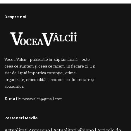
Despre noi
Vocea Vâlcii – publicație bi-săptămânală – este
ceea ce suntem și ceea ce facem, în fiecare zi. Un
ziar de luptă împotriva corupției, crimei
organizate, criminalității economico-financiare și
abuzurilor.
E-mail:
voceavalcii@gmail.com
Parteneri Media
Actualitati Argesene
|
Actualitati Sibiene
|
Articole de