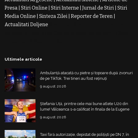
Presa
|
Stiri Online
|
Stiri Interne
|
Jurnal de Stiri
|
Stiri
Media Online
|
Sinteza Zilei
|
Reporter de Teren
|
Actualitati Doljene
Rochii Noi
Rochii de Revelion
Rochii
de Banchet
Rochii de Cununie
Magazin de Rochii
Rochii
pe Comanda
Rochii de Seara
Ultimele articole
Ambulanță atacată cu pietre și topoare după zvonuri
de pe TikTok. Trei tineri au fost reținuți
9 august 2026
Ștefania Uță, printre cele mai bune atlete U20 din
lume! Vâlceanca s-a calificat în finala de la Eugene
9 august 2026
Taxi fără autorizație, depistat de polițiști pe DN 7, în