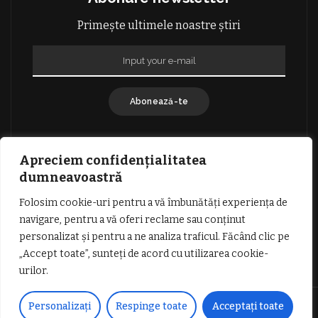
Primește ultimele noastre știri
Abonează-te
Apreciem confidențialitatea
dumneavoastră
Folosim cookie-uri pentru a vă îmbunătăți experiența de
GDPR: POLITICA DE CONFIDENȚIALITATE
navigare, pentru a vă oferi reclame sau conținut
TERMENI SI CONDITII DE UTILIZARE
personalizat și pentru a ne analiza traficul. Făcând clic pe
INFORMATII DESPRE COOKIES
DESPRE NOI
„Accept toate”, sunteți de acord cu utilizarea cookie-
PUBLICITATE
urilor.
© Copyright Vocea Vâlcii | Toate drepturile rezervate | Site creat cu
Personalizați
Respinge toate
Acceptați toate