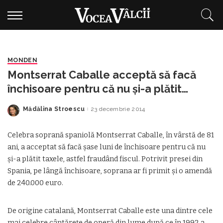
MONDEN
Montserrat Caballe acceptă să facă
închisoare pentru că nu și-a plătit
taxele
Mădălina Stroescu
23 decembrie 2014
Posted
by
Celebra soprană spaniolă Montserrat Caballe, în vârstă de 81
ani, a acceptat să facă şase luni de închisoare pentru că nu
şi-a plătit taxele, astfel fraudând fiscul. Potrivit presei din
Spania, pe lângă închisoare, soprana ar fi primit şi o amendă
de 240.000 euro.
De origine catalană, Montserrat Caballe este una dintre cele
mai celebre cântăreţe de operă din lume după ce în 1992 a