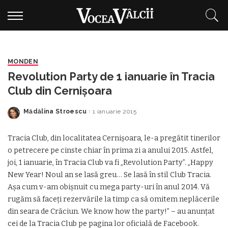
MONDEN
Revolution Party de 1 ianuarie în Tracia
Club din Cernişoara
Mădălina Stroescu
1 ianuarie 2015
Posted
by
Tracia Club, din localitatea Cernişoara, le-a pregătit tinerilor
o petrecere pe cinste chiar în prima zi a anului 2015. Astfel,
joi, 1 ianuarie, în Tracia Club va fi „Revolution Party”. „Happy
New Year! Noul an se lasă greu… Se lasă în stil Club Tracia.
Aşa cum v-am obişnuit cu mega party-uri în anul 2014. Vă
rugăm să faceţi rezervările la timp ca să omitem neplăcerile
din seara de Crăciun. We know how the party!” – au anunţat
cei de la Tracia Club pe pagina lor oficială de Facebook.