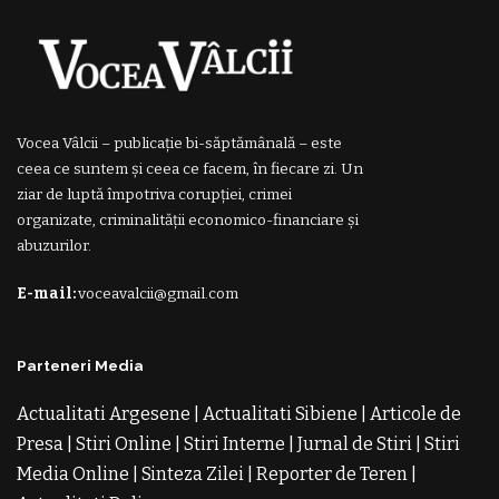
Vocea Vâlcii – publicație bi-săptămânală – este
ceea ce suntem și ceea ce facem, în fiecare zi. Un
ziar de luptă împotriva corupției, crimei
organizate, criminalității economico-financiare și
abuzurilor.
E-mail:
voceavalcii@gmail.com
Parteneri Media
Actualitati Argesene
|
Actualitati Sibiene
|
Articole de
Presa
|
Stiri Online
|
Stiri Interne
|
Jurnal de Stiri
|
Stiri
Media Online
|
Sinteza Zilei
|
Reporter de Teren
|