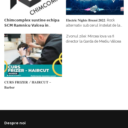
𝗖𝗵𝗶𝗺𝗰𝗼𝗺𝗽𝗹𝗲𝘅 𝘀𝘂𝘀𝘁𝗶𝗻𝗲 𝗲𝗰𝗵𝗶𝗽𝗮
𝐄𝐥𝐞𝐜𝐭𝐫𝐢𝐜 𝐍𝐢𝐠𝐡𝐭𝐬 𝐁𝐫𝐞𝐳𝐨𝐢 𝟐𝟎𝟐𝟐. Rock
𝗦𝗖𝗠 𝗥𝗮𝗺𝗻𝗶𝗰𝘂 𝗩𝗮𝗹𝗰𝗲𝗮 𝗶𝗻
alternativ sub cerul înstelat de la
𝗰𝗮𝗹𝗶𝘁𝗮𝘁𝗲 𝗱𝗲 𝗽𝗮𝗿𝘁𝗲𝗻𝗲𝗿
#𝐁𝐫𝐞𝐳𝐨𝐢𝐮𝐥𝐋𝐮𝐦𝐢𝐢
𝗳𝗶𝗻𝗮𝗻𝘁𝗮𝘁𝗼𝗿
Zvonul zilei: Mircea Iova va fi
director la Garda de Mediu Vâlcea
𝐂𝐔𝐑𝐒 𝐅𝐑𝐈𝐙𝐄𝐑 / 𝐇𝐀𝐈𝐑𝐂𝐔𝐓 –
𝐁𝐚𝐫𝐛𝐞𝐫
Despre noi