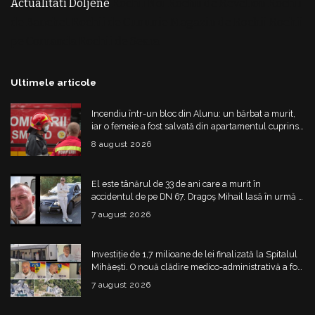
Actualitati Doljene
Rochii Noi
Rochii de Revelion
Rochii
de Banchet
Rochii de Cununie
Magazin de Rochii
Rochii
pe Comanda
Rochii de Seara
Ultimele articole
Incendiu într-un bloc din Alunu: un bărbat a murit,
iar o femeie a fost salvată din apartamentul cuprins
de flăcări
8 august 2026
El este tânărul de 33 de ani care a murit în
accidentul de pe DN 67. Dragoș Mihail lasă în urmă o
fetiță
7 august 2026
Investiție de 1,7 milioane de lei finalizată la Spitalul
Mihăești. O nouă clădire medico-administrativă a fost
construită
7 august 2026