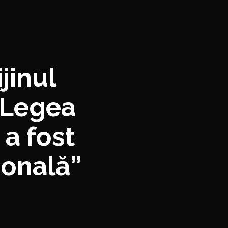
jinul
 Legea
a fost
ională”