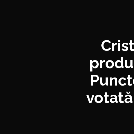
Cris
produ
Punct
votată