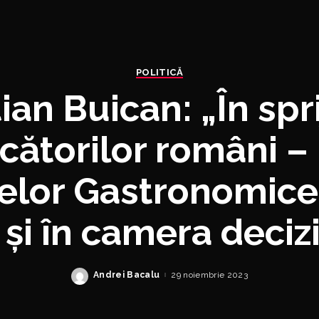
POLITICĂ
tian Buican: „În spri
cătorilor români –
elor Gastronomice 
 și în camera deciz
Andrei Bacalu
29 noiembrie 2023
Posted
by