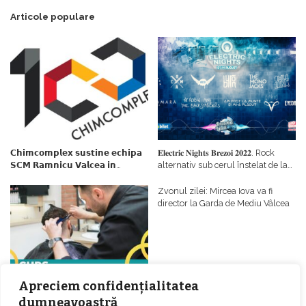
Articole populare
𝗖𝗵𝗶𝗺𝗰𝗼𝗺𝗽𝗹𝗲𝘅 𝘀𝘂𝘀𝘁𝗶𝗻𝗲 𝗲𝗰𝗵𝗶𝗽𝗮
𝐄𝐥𝐞𝐜𝐭𝐫𝐢𝐜 𝐍𝐢𝐠𝐡𝐭𝐬 𝐁𝐫𝐞𝐳𝐨𝐢 𝟐𝟎𝟐𝟐. Rock
𝗦𝗖𝗠 𝗥𝗮𝗺𝗻𝗶𝗰𝘂 𝗩𝗮𝗹𝗰𝗲𝗮 𝗶𝗻
alternativ sub cerul înstelat de la
𝗰𝗮𝗹𝗶𝘁𝗮𝘁𝗲 𝗱𝗲 𝗽𝗮𝗿𝘁𝗲𝗻𝗲𝗿
#𝐁𝐫𝐞𝐳𝐨𝐢𝐮𝐥𝐋𝐮𝐦𝐢𝐢
𝗳𝗶𝗻𝗮𝗻𝘁𝗮𝘁𝗼𝗿
Zvonul zilei: Mircea Iova va fi
director la Garda de Mediu Vâlcea
Apreciem confidențialitatea
dumneavoastră
𝐂𝐔𝐑𝐒 𝐅𝐑𝐈𝐙𝐄𝐑 / 𝐇𝐀𝐈𝐑𝐂𝐔𝐓 –