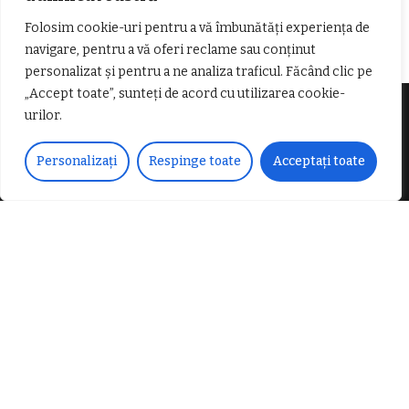
𝐁𝐚𝐫𝐛𝐞𝐫
Folosim cookie-uri pentru a vă îmbunătăți experiența de
navigare, pentru a vă oferi reclame sau conținut
personalizat și pentru a ne analiza traficul. Făcând clic pe
„Accept toate”, sunteți de acord cu utilizarea cookie-
urilor.
Despre noi
Personalizați
Respinge toate
Acceptați toate
Vocea Vâlcii – publicație bi-săptămânală – este
ceea ce suntem și ceea ce facem, în fiecare zi. Un
ziar de luptă împotriva corupției, crimei
organizate, criminalității economico-financiare și
abuzurilor.
E-mail:
voceavalcii@gmail.com