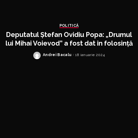
POLITICĂ
Deputatul Ștefan Ovidiu Popa: „Drumul
lui Mihai Voievod” a fost dat in folosință
Andrei Bacalu
18 ianuarie 2024
Posted
by