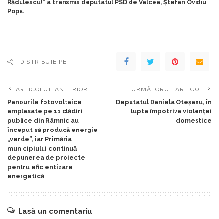
Rădulescu!” a transmis deputatul PSD de Vâlcea, Ștefan Ovidiu
Popa.
DISTRIBUIE PE
ARTICOLUL ANTERIOR
URMĂTORUL ARTICOL
Panourile fotovoltaice
Deputatul Daniela Oteșanu, în
amplasate pe 11 clădiri
lupta împotriva violenței
publice din Râmnic au
domestice
început să producă energie
„verde”, iar Primăria
municipiului continuă
depunerea de proiecte
pentru eficientizare
energetică
Lasă un comentariu