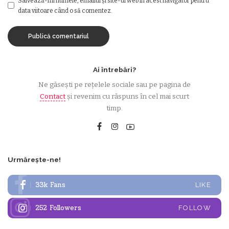
Salvează-mi numele, emailul și site-ul web în acest navigator pentru
data viitoare când o să comentez.
Ai întrebări?
Ne găsești pe rețelele sociale sau pe pagina de
Contact
și revenim cu răspuns în cel mai scurt
timp.
Urmărește-ne!
33k
Fans
LIKE
252
Followers
FOLLOW