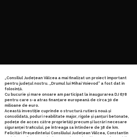
„Consiliul Județean Vâlcea a mai finalizat un proiect important
pentru județul nostru. „Drumul lui Mihai Voievod” a fost dat in
folosință.
Cu bucurie și mare onoare am participat la inaugurarea DJ 678
pentru care s-a atras finanțare europeană de circa 30 de
milioane de euro.
Această investiție cuprinde o structură rutieră nouă și
consolidată, poduri reabilitate major, rigole și șanțuri betonate,
podețe de acces către proprietăți precum și lucrări necesare
siguranței traficului, pe întreaga sa întindere de 38 de km.
Felicitări Președintelui Consiliului Județean Vâlcea, Constantin