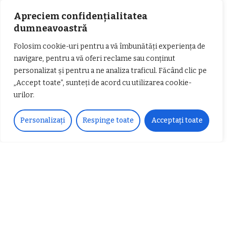
33k
Fans
LIKE
Apreciem confidențialitatea
252
Followers
FOLLOW
dumneavoastră
Folosim cookie-uri pentru a vă îmbunătăți experiența de
navigare, pentru a vă oferi reclame sau conținut
Articole populare
personalizat și pentru a ne analiza traficul. Făcând clic pe
„Accept toate”, sunteți de acord cu utilizarea cookie-
urilor.
Personalizați
Respinge toate
Acceptați toate
𝗖𝗵𝗶𝗺𝗰𝗼𝗺𝗽𝗹𝗲𝘅 𝘀𝘂𝘀𝘁𝗶𝗻𝗲 𝗲𝗰𝗵𝗶𝗽𝗮
𝐄𝐥𝐞𝐜𝐭𝐫𝐢𝐜 𝐍𝐢𝐠𝐡𝐭𝐬 𝐁𝐫𝐞𝐳𝐨𝐢 𝟐𝟎𝟐𝟐. Rock
𝗦𝗖𝗠 𝗥𝗮𝗺𝗻𝗶𝗰𝘂 𝗩𝗮𝗹𝗰𝗲𝗮 𝗶𝗻
alternativ sub cerul înstelat de la
𝗰𝗮𝗹𝗶𝘁𝗮𝘁𝗲 𝗱𝗲 𝗽𝗮𝗿𝘁𝗲𝗻𝗲𝗿
#𝐁𝐫𝐞𝐳𝐨𝐢𝐮𝐥𝐋𝐮𝐦𝐢𝐢
𝗳𝗶𝗻𝗮𝗻𝘁𝗮𝘁𝗼𝗿
Zvonul zilei: Mircea Iova va fi
director la Garda de Mediu Vâlcea