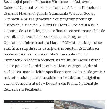
Rezidențial pentru Persoane Vârstnice din Ostroveni,
Colegiul Național „Alexandru Lahovari”, Liceul Tehnologic
„General Magheru”, Școala Gimnazială Waldorf, Școala
Gimnazială nr. 13 și grădinițele cu program prelungit
Ostroveni, Ostroveni 2, Nord 1 și Nord 2. Proiectul a avut
valoarea de 3,3 mil. lei, din care finanțarea nerambursabilă de
2,6 mil. lei din Fondul de Coeziune prin Programul
Operațional Infrastructură Mare – POIM și de la bugetul de
stat. În aceeași direcție de acțiune, proiectul „Reabilitarea,
modernizarea și dotarea Școlii Gimnaziale «Mihai
Eminescu» în vederea obținerii statutului de «școală verde»”
– care prevede lucrări de eficientizare energetică, dar și
realizarea unor activități specifice și are o valoare de peste 9
mil. lei, fonduri nerambursabile – a fost declarat eligibil în
cadrul Componentei 15 – Educație din Planul Național de
Redresare și Reziliență.