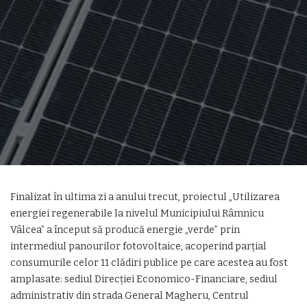
Finalizat în ultima zi a anului trecut, proiectul „Utilizarea
energiei regenerabile la nivelul Municipiului Râmnicu
Vâlcea” a început să producă energie „verde” prin
intermediul panourilor fotovoltaice, acoperind parțial
consumurile celor 11 clădiri publice pe care acestea au fost
amplasate: sediul Direcției Economico-Financiare, sediul
administrativ din strada General Magheru, Centrul