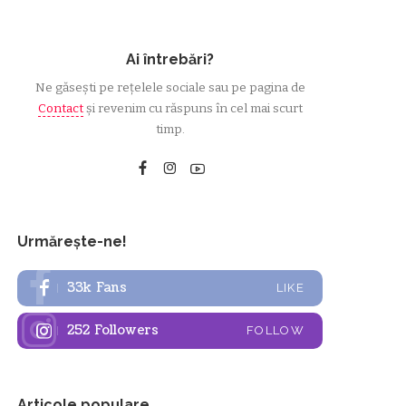
Ai întrebări?
Ne găsești pe rețelele sociale sau pe pagina de
Contact
și revenim cu răspuns în cel mai scurt
timp.
Urmărește-ne!
33k
Fans
LIKE
252
Followers
FOLLOW
Articole populare