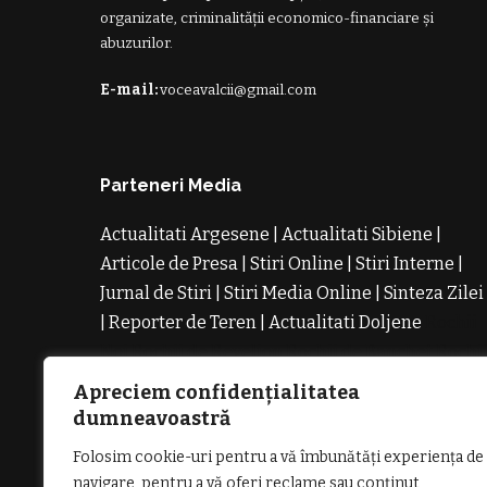
organizate, criminalității economico-financiare și
abuzurilor.
E-mail:
voceavalcii@gmail.com
Parteneri Media
Actualitati Argesene
|
Actualitati Sibiene
|
Articole de Presa
|
Stiri Online
|
Stiri Interne
|
Jurnal de Stiri
|
Stiri Media Online
|
Sinteza Zilei
|
Reporter de Teren
|
Actualitati Doljene
Rochii
Noi
Rochii de Revelion
Rochii de Banchet
Rochi
de Cununie
Magazin de Rochii
Rochii pe
Apreciem confidențialitatea
Comanda
Rochii de Seara
dumneavoastră
Folosim cookie-uri pentru a vă îmbunătăți experiența de
navigare, pentru a vă oferi reclame sau conținut