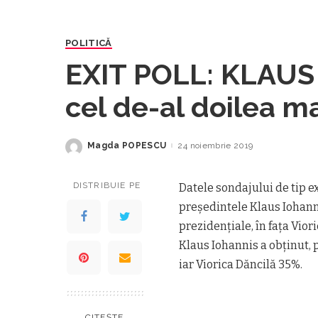
POLITICĂ
EXIT POLL: KLAUS 
cel de-al doilea m
Magda POPESCU
24 noiembrie 2019
Posted
by
DISTRIBUIE PE
Datele sondajului de tip e
preşedintele Klaus Iohanni
prezidenţiale, în faţa Viori
Klaus Iohannis a obţinut, p
iar Viorica Dăncilă 35%.
CITEȘTE