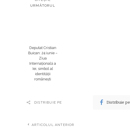
URMĂTORUL
Deputat Cristian
Buican: 24 iunie –
Ziua
Internațională a
Iei, simbol al
identității
românești
Distribuie p
DISTRIBUIE PE
ARTICOLUL ANTERIOR