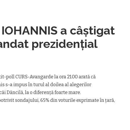
IOHANNIS a câștigat
andat prezidențial
xit-poll CURS-Avangarde la ora 21.00 arată că
s s-a impus în turul al doilea al alegerilor
căi Dăncilă, la o diferenţă foarte mare.
otrivit sondajului, 65% din voturile exprimate în ţară,