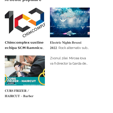
𝗖𝗵𝗶𝗺𝗰𝗼𝗺𝗽𝗹𝗲𝘅 𝘀𝘂𝘀𝘁𝗶𝗻𝗲
𝐄𝐥𝐞𝐜𝐭𝐫𝐢𝐜 𝐍𝐢𝐠𝐡𝐭𝐬 𝐁𝐫𝐞𝐳𝐨𝐢
𝗲𝗰𝗵𝗶𝗽𝗮 𝗦𝗖𝗠 𝗥𝗮𝗺𝗻𝗶𝗰𝘂
𝟐𝟎𝟐𝟐. Rock alternativ sub
𝗩𝗮𝗹𝗰𝗲𝗮 𝗶𝗻 𝗰𝗮𝗹𝗶𝘁𝗮𝘁𝗲 𝗱𝗲
cerul înstelat de la
Zvonul zilei: Mircea Iova
𝗽𝗮𝗿𝘁𝗲𝗻𝗲𝗿 𝗳𝗶𝗻𝗮𝗻𝘁𝗮𝘁𝗼𝗿
#𝐁𝐫𝐞𝐳𝐨𝐢𝐮𝐥𝐋𝐮𝐦𝐢𝐢
va fi director la Garda de
Mediu Vâlcea
𝐂𝐔𝐑𝐒 𝐅𝐑𝐈𝐙𝐄𝐑 /
𝐇𝐀𝐈𝐑𝐂𝐔𝐓 – 𝐁𝐚𝐫𝐛𝐞𝐫