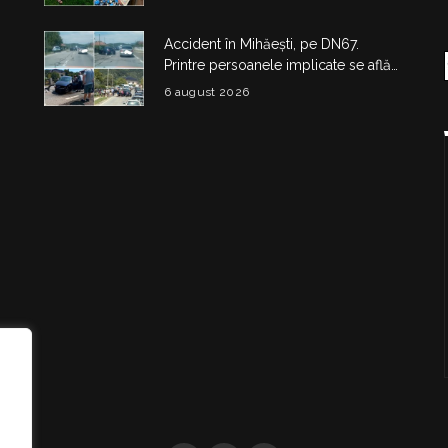
Accident în Mihăești, pe DN67.
Printre persoanele implicate se află
și doi copii
6 august 2026
i