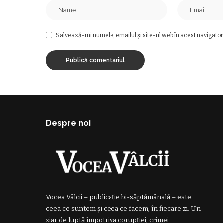
Salvează-mi numele, emailul și site-ul web în acest navigator
Despre noi
Vocea Vâlcii – publicație bi-săptămânală – este
ceea ce suntem și ceea ce facem, în fiecare zi. Un
ziar de luptă împotriva corupției, crimei