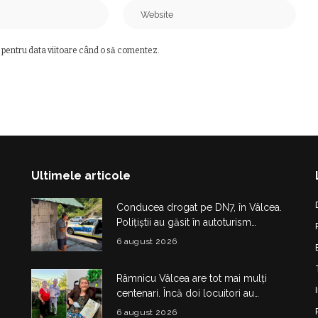
 pentru data viitoare când o să comentez.
Ultimele articole
Conducea drogat pe DN7, în Vâlcea.
Polițiștii au găsit în autoturism
obiecte și substanțe suspecte
6 august 2026
Râmnicu Vâlcea are tot mai mulți
centenari. Încă doi locuitori au
împlinit 100 de ani în doar câteva zile
6 august 2026