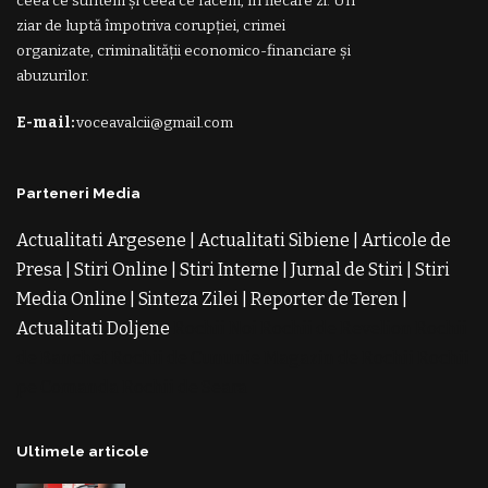
ceea ce suntem și ceea ce facem, în fiecare zi. Un
ziar de luptă împotriva corupției, crimei
organizate, criminalității economico-financiare și
abuzurilor.
E-mail:
voceavalcii@gmail.com
Parteneri Media
Actualitati Argesene
|
Actualitati Sibiene
|
Articole de
Presa
|
Stiri Online
|
Stiri Interne
|
Jurnal de Stiri
|
Stiri
Media Online
|
Sinteza Zilei
|
Reporter de Teren
|
Actualitati Doljene
Rochii Noi
Rochii de Revelion
Rochii
de Banchet
Rochii de Cununie
Magazin de Rochii
Rochii
pe Comanda
Rochii de Seara
Ultimele articole