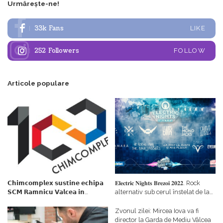
Urmărește-ne!
33k
Fans
LIKE
252
Followers
FOLLOW
Articole populare
𝗖𝗵𝗶𝗺𝗰𝗼𝗺𝗽𝗹𝗲𝘅 𝘀𝘂𝘀𝘁𝗶𝗻𝗲 𝗲𝗰𝗵𝗶𝗽𝗮
𝐄𝐥𝐞𝐜𝐭𝐫𝐢𝐜 𝐍𝐢𝐠𝐡𝐭𝐬 𝐁𝐫𝐞𝐳𝐨𝐢 𝟐𝟎𝟐𝟐. Rock
𝗦𝗖𝗠 𝗥𝗮𝗺𝗻𝗶𝗰𝘂 𝗩𝗮𝗹𝗰𝗲𝗮 𝗶𝗻
alternativ sub cerul înstelat de la
𝗰𝗮𝗹𝗶𝘁𝗮𝘁𝗲 𝗱𝗲 𝗽𝗮𝗿𝘁𝗲𝗻𝗲𝗿
#𝐁𝐫𝐞𝐳𝐨𝐢𝐮𝐥𝐋𝐮𝐦𝐢𝐢
𝗳𝗶𝗻𝗮𝗻𝘁𝗮𝘁𝗼𝗿
Zvonul zilei: Mircea Iova va fi
director la Garda de Mediu Vâlcea