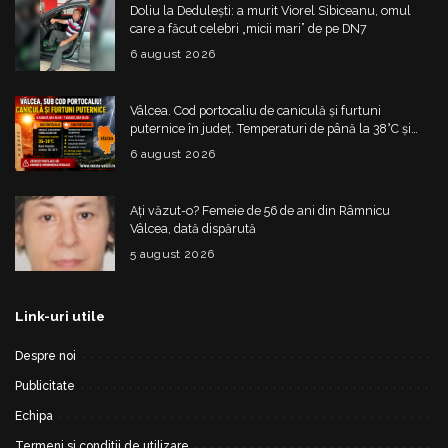
Doliu la Dedulești: a murit Viorel Sibiceanu, omul
care a făcut celebri „micii mari” de pe DN7
6 august 2026
Vâlcea. Cod portocaliu de caniculă și furtuni
puternice în județ. Temperaturi de până la 38°C și
risc de vijelii
6 august 2026
Ați văzut-o? Femeie de 56 de ani din Râmnicu
Vâlcea, dată dispărută
5 august 2026
Link-uri utile
Despre noi
Publicitate
Echipa
Termeni si conditii de utilizare