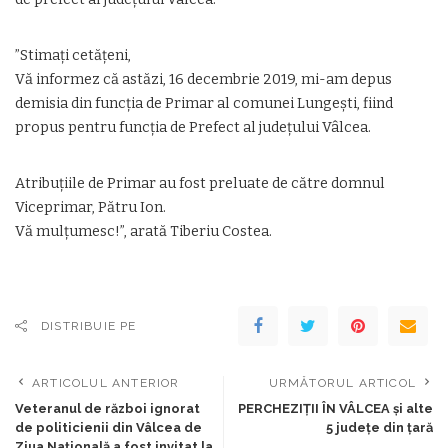
”Stimați cetățeni,
Vă informez că astăzi, 16 decembrie 2019, mi-am depus
demisia din funcția de Primar al comunei Lungești, fiind
propus pentru funcția de Prefect al județului Vâlcea.
Atribuțiile de Primar au fost preluate de către domnul
Viceprimar, Pătru Ion.
Vă mulțumesc!”, arată Tiberiu Costea.
DISTRIBUIE PE
ARTICOLUL ANTERIOR
URMĂTORUL ARTICOL
Veteranul de război ignorat
PERCHEZIȚII ÎN VÂLCEA și alte
de politicienii din Vâlcea de
5 județe din țară
Ziua Națională a fost invitat la