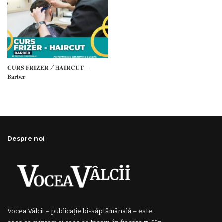
𝐂𝐔𝐑𝐒 𝐅𝐑𝐈𝐙𝐄𝐑 / 𝐇𝐀𝐈𝐑𝐂𝐔𝐓 –
𝐁𝐚𝐫𝐛𝐞𝐫
Despre noi
Vocea Vâlcii – publicație bi-săptămânală – este