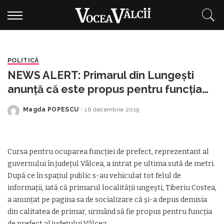
POLITICĂ
NEWS ALERT: Primarul din Lungești
anunță că este propus pentru funcția
de prefect de Vâlcea! El și-a dat
Magda POPESCU
16 decembrie 2019
Posted
demisia din cea de primar
by
Cursa pentru ocuparea funcției de prefect, reprezentant al
guvernului în județul Vâlcea, a intrat pe ultima sută de metri.
După ce în spațiul public s-au vehiculat tot felul de
informații, iată că primarul localității ungești, Tiberiu Costea,
a anunțat pe pagina sa de socializare că și-a depus demisia
din calitatea de primar, urmând să fie propus pentru funcția
de prefect al județului Vâlcea.