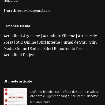
abuzurilor.
E-mail:
voceavalcii@gmail.com
Parteneri Media
Actualitati Argesene
|
Actualitati Sibiene
|
Articole de
Presa
|
Stiri Online
|
Stiri Interne
|
Jurnal de Stiri
|
Stiri
Media Online
|
Sinteza Zilei
|
Reporter de Teren
|
Actualitati Doljene
Rochii Noi
Rochii de Revelion
Rochii
de Banchet
Rochii de Cununie
Magazin de Rochii
Rochii
pe Comanda
Rochii de Seara
Ultimele articole
Ștefania, handbalistă în vârstă de 16 ani din Vâlcea,
are nevoie urgentă de sânge. Apel pentru donatori
cu grupa AB IV negativ
8 august 2026