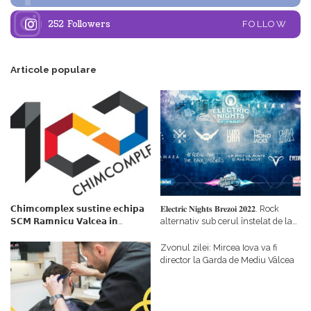
252
Followers
FOLLOW
Articole populare
𝗖𝗵𝗶𝗺𝗰𝗼𝗺𝗽𝗹𝗲𝘅 𝘀𝘂𝘀𝘁𝗶𝗻𝗲 𝗲𝗰𝗵𝗶𝗽𝗮
𝐄𝐥𝐞𝐜𝐭𝐫𝐢𝐜 𝐍𝐢𝐠𝐡𝐭𝐬 𝐁𝐫𝐞𝐳𝐨𝐢 𝟐𝟎𝟐𝟐. Rock
𝗦𝗖𝗠 𝗥𝗮𝗺𝗻𝗶𝗰𝘂 𝗩𝗮𝗹𝗰𝗲𝗮 𝗶𝗻
alternativ sub cerul înstelat de la
𝗰𝗮𝗹𝗶𝘁𝗮𝘁𝗲 𝗱𝗲 𝗽𝗮𝗿𝘁𝗲𝗻𝗲𝗿
#𝐁𝐫𝐞𝐳𝐨𝐢𝐮𝐥𝐋𝐮𝐦𝐢𝐢
𝗳𝗶𝗻𝗮𝗻𝘁𝗮𝘁𝗼𝗿
Zvonul zilei: Mircea Iova va fi
director la Garda de Mediu Vâlcea