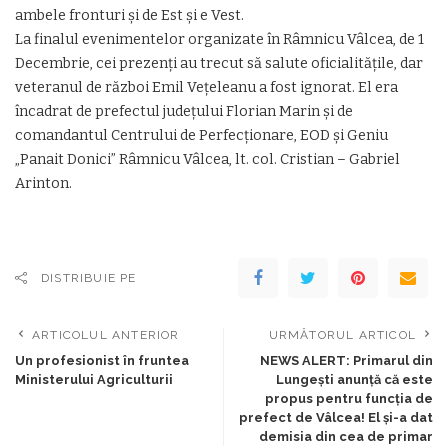
ambele fronturi şi de Est şi e Vest.
La finalul evenimentelor organizate în Râmnicu Vâlcea, de 1
Decembrie, cei prezenţi au trecut să salute oficialităţile, dar
veteranul de război Emil Veţeleanu a fost ignorat. El era
încadrat de prefectul judeţului Florian Marin şi de
comandantul Centrului de Perfecţionare, EOD şi Geniu
„Panait Donici” Râmnicu Vâlcea, lt. col. Cristian – Gabriel
Arinton.
DISTRIBUIE PE
ARTICOLUL ANTERIOR
URMĂTORUL ARTICOL
Un profesionist în fruntea
NEWS ALERT: Primarul din
Ministerului Agriculturii
Lungești anunță că este
propus pentru funcția de
prefect de Vâlcea! El și-a dat
demisia din cea de primar