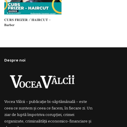
𝐂𝐔𝐑𝐒 𝐅𝐑𝐈𝐙𝐄𝐑 / 𝐇𝐀𝐈𝐑𝐂𝐔𝐓 –
𝐁𝐚𝐫𝐛𝐞𝐫
Despre noi
Vocea Vâlcii – publicație bi-săptămânală – este
ceea ce suntem și ceea ce facem, în fiecare zi. Un
ziar de luptă împotriva corupției, crimei
organizate, criminalității economico-financiare și