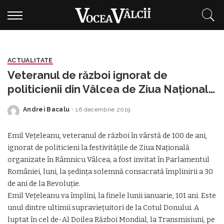
ACTUALITATE
Veteranul de război ignorat de
politicienii din Vâlcea de Ziua Națională
a fost invitat la ședința solemnă a
Andrei Bacalu
16 decembrie 2019
Posted
Parlamentului consacrată Revoluţiei
by
Emil Vețeleanu, veteranul de război în vârstă de 100 de ani,
ignorat de politicieni la festivitățile de Ziua Națională
organizate în Râmnicu Vâlcea, a fost invitat în Parlamentul
României, luni, la ședința solemnă consacrată împlinirii a 30
de ani de la Revoluţie.
Emil Veţeleanu va împlini, la finele lunii ianuarie, 101 ani. Este
unul dintre ultimii supravieţuitori de la Cotul Donului. A
luptat în cel de-Al Doilea Război Mondial, la Transmisiuni, pe