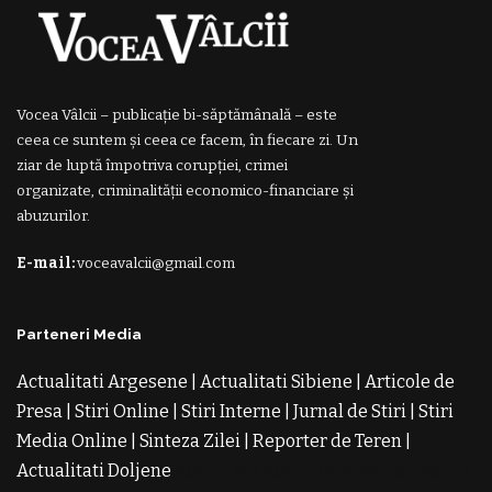
Vocea Vâlcii – publicație bi-săptămânală – este
ceea ce suntem și ceea ce facem, în fiecare zi. Un
ziar de luptă împotriva corupției, crimei
organizate, criminalității economico-financiare și
abuzurilor.
E-mail:
voceavalcii@gmail.com
Parteneri Media
Actualitati Argesene
|
Actualitati Sibiene
|
Articole de
Presa
|
Stiri Online
|
Stiri Interne
|
Jurnal de Stiri
|
Stiri
Media Online
|
Sinteza Zilei
|
Reporter de Teren
|
Actualitati Doljene
Rochii Noi
Rochii de Revelion
Rochii