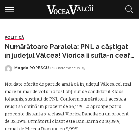
POLITICĂ
Numărătoare Paralela: PNL a câștigat
în județul Vâlcea! Viorica ii sufla-n ceafă
lui Iohannis
Magda POPESCU
10 noiembrie 2019
Posted
by
Noi date oferite de partide arată că în județul Vâlcea cel mai
mare număr de voturi a fost obținut de candidatul Klaus
Iohannis, susținut de PNL. Conform numărătorii, acesta a
reușit să obțină un procent de 36,11%. La aproape patru
procente distanta s-a clasat Viorica Dancila cu un procent
de 32,09%. Următorul clasat este Dan Barna cu 10,39%,
urmat de Mircea Diaconu cu 9,99%.