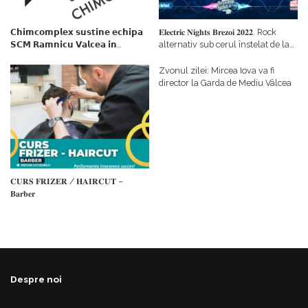
𝗖𝗵𝗶𝗺𝗰𝗼𝗺𝗽𝗹𝗲𝘅 𝘀𝘂𝘀𝘁𝗶𝗻𝗲 𝗲𝗰𝗵𝗶𝗽𝗮
𝐄𝐥𝐞𝐜𝐭𝐫𝐢𝐜 𝐍𝐢𝐠𝐡𝐭𝐬 𝐁𝐫𝐞𝐳𝐨𝐢 𝟐𝟎𝟐𝟐. Rock
𝗦𝗖𝗠 𝗥𝗮𝗺𝗻𝗶𝗰𝘂 𝗩𝗮𝗹𝗰𝗲𝗮 𝗶𝗻
alternativ sub cerul înstelat de la
𝗰𝗮𝗹𝗶𝘁𝗮𝘁𝗲 𝗱𝗲 𝗽𝗮𝗿𝘁𝗲𝗻𝗲𝗿
#𝐁𝐫𝐞𝐳𝐨𝐢𝐮𝐥𝐋𝐮𝐦𝐢𝐢
𝗳𝗶𝗻𝗮𝗻𝘁𝗮𝘁𝗼𝗿
Zvonul zilei: Mircea Iova va fi
director la Garda de Mediu Vâlcea
𝐂𝐔𝐑𝐒 𝐅𝐑𝐈𝐙𝐄𝐑 / 𝐇𝐀𝐈𝐑𝐂𝐔𝐓 –
𝐁𝐚𝐫𝐛𝐞𝐫
Despre noi