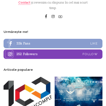
Contact
și revenim cu răspuns în cel mai scurt
timp.
Urmărește-ne!
33k
Fans
LIKE
252
Followers
FOLLOW
Articole populare