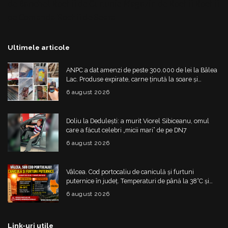
de Banchet
Rochii de Cununie
Magazin de Rochii
Rochii
pe Comanda
Rochii de Seara
Ultimele articole
ANPC a dat amenzi de peste 300.000 de lei la Bâlea
Lac. Produse expirate, carne ținută la soare și
nereguli grave
6 august 2026
Doliu la Dedulești: a murit Viorel Sibiceanu, omul
care a făcut celebri „micii mari” de pe DN7
6 august 2026
Vâlcea. Cod portocaliu de caniculă și furtuni
puternice în județ. Temperaturi de până la 38°C și
risc de vijelii
6 august 2026
Link-uri utile