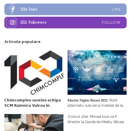
33k
Fans
LIKE
252
Followers
FOLLOW
Articole populare
𝗖𝗵𝗶𝗺𝗰𝗼𝗺𝗽𝗹𝗲𝘅 𝘀𝘂𝘀𝘁𝗶𝗻𝗲 𝗲𝗰𝗵𝗶𝗽𝗮
𝐄𝐥𝐞𝐜𝐭𝐫𝐢𝐜 𝐍𝐢𝐠𝐡𝐭𝐬 𝐁𝐫𝐞𝐳𝐨𝐢 𝟐𝟎𝟐𝟐. Rock
𝗦𝗖𝗠 𝗥𝗮𝗺𝗻𝗶𝗰𝘂 𝗩𝗮𝗹𝗰𝗲𝗮 𝗶𝗻
alternativ sub cerul înstelat de la
𝗰𝗮𝗹𝗶𝘁𝗮𝘁𝗲 𝗱𝗲 𝗽𝗮𝗿𝘁𝗲𝗻𝗲𝗿
#𝐁𝐫𝐞𝐳𝐨𝐢𝐮𝐥𝐋𝐮𝐦𝐢𝐢
𝗳𝗶𝗻𝗮𝗻𝘁𝗮𝘁𝗼𝗿
Zvonul zilei: Mircea Iova va fi
director la Garda de Mediu Vâlcea