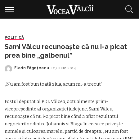
POLITICĂ
Sami Vâlcu recunoaşte că nu i-a picat
prea bine „galbenul”
Florin Făgeţeanu
27 iulie 2014
Posted
by
„Nu am fost bun toată ziua, acum mi-a trecut”
Fostul deputat al PDL Vâlcea, actualmente prim-
vicepreşedinte al organizaţiei judeţene, Sami Vâlcu,
recunoaşte că nu i-a picat bine când a aflat rezultatul
negocierilor dintre Johannis şi Blaga în ceea ce priveşte
numele şi culoarea marelui partid de dreapta: „Nu am fost
bun o zi întreagă după ce am aflat că partidul se va numi PNL