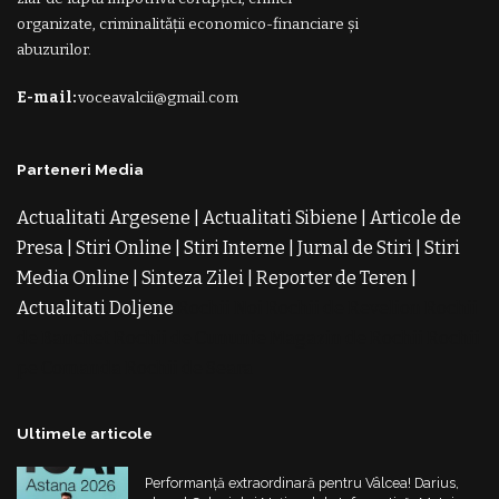
organizate, criminalității economico-financiare și
abuzurilor.
E-mail:
voceavalcii@gmail.com
Parteneri Media
Actualitati Argesene
|
Actualitati Sibiene
|
Articole de
Presa
|
Stiri Online
|
Stiri Interne
|
Jurnal de Stiri
|
Stiri
Media Online
|
Sinteza Zilei
|
Reporter de Teren
|
Actualitati Doljene
Rochii Noi
Rochii de Revelion
Rochii
de Banchet
Rochii de Cununie
Magazin de Rochii
Rochii
pe Comanda
Rochii de Seara
Ultimele articole
Performanță extraordinară pentru Vâlcea! Darius,