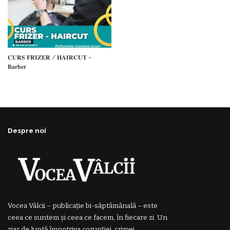
𝐂𝐔𝐑𝐒 𝐅𝐑𝐈𝐙𝐄𝐑 / 𝐇𝐀𝐈𝐑𝐂𝐔𝐓 –
𝐁𝐚𝐫𝐛𝐞𝐫
Despre noi
Vocea Vâlcii – publicație bi-săptămânală – este
ceea ce suntem și ceea ce facem, în fiecare zi. Un
ziar de luptă împotriva corupției, crimei