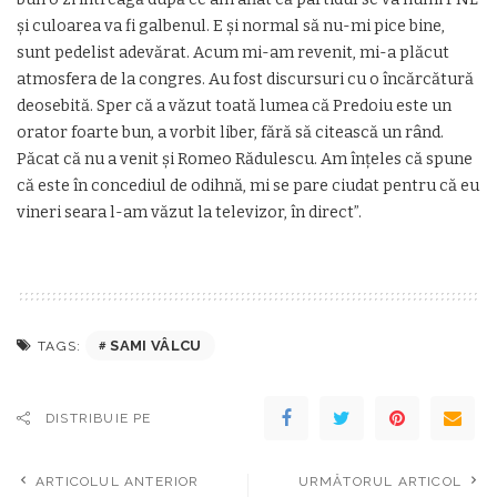
şi culoarea va fi galbenul. E şi normal să nu-mi pice bine,
sunt pedelist adevărat. Acum mi-am revenit, mi-a plăcut
atmosfera de la congres. Au fost discursuri cu o încărcătură
deosebită. Sper că a văzut toată lumea că Predoiu este un
orator foarte bun, a vorbit liber, fără să citească un rând.
Păcat că nu a venit şi Romeo Rădulescu. Am înţeles că spune
că este în concediul de odihnă, mi se pare ciudat pentru că eu
vineri seara l-am văzut la televizor, în direct”.
SAMI VÂLCU
TAGS:
DISTRIBUIE PE
ARTICOLUL ANTERIOR
URMĂTORUL ARTICOL