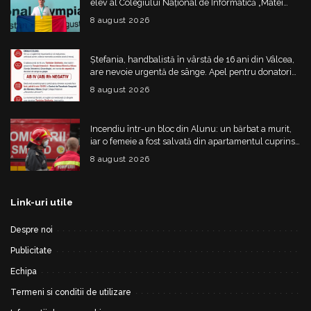
elev al Colegiului Național de Informatică „Matei
Basarab”, a cucerit argintul la Olimpiada
8 august 2026
Internațională de Inteligență Artificială
Ștefania, handbalistă în vârstă de 16 ani din Vâlcea,
are nevoie urgentă de sânge. Apel pentru donatori
cu grupa AB IV negativ
8 august 2026
Incendiu într-un bloc din Alunu: un bărbat a murit,
iar o femeie a fost salvată din apartamentul cuprins
de flăcări
8 august 2026
Link-uri utile
Despre noi
Publicitate
Echipa
Termeni si conditii de utilizare