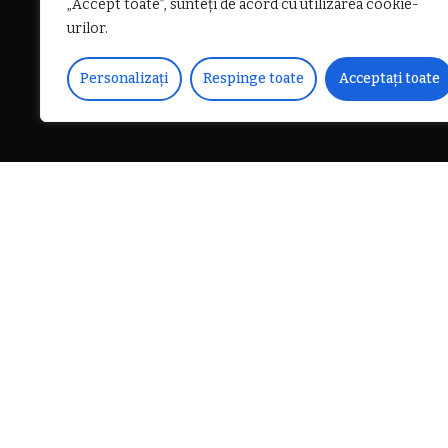
„Accept toate”, sunteți de acord cu utilizarea cookie-
urilor.
Personalizați
Respinge toate
Acceptați toate
DISTRIBUIE PE
„Tot aud vorbindu-se despr
Nu s-a discutat și nici nu 
măsură de creștere a salar
majorat la 1 ianuarie 2023, 
Evoluția viitoare a venituri
CITEȘTE
revizuirii acestei legi, car
URMĂTORUL