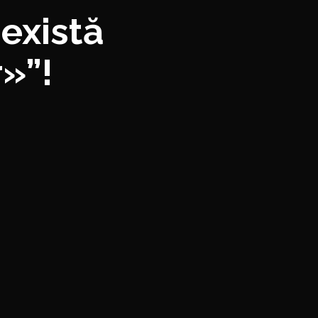
există
r»”!