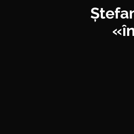
Ștefa
«în