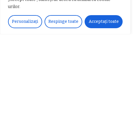
urilor.
𝐂𝐔𝐑𝐒 𝐅𝐑𝐈𝐙𝐄𝐑 / 𝐇𝐀𝐈𝐑𝐂𝐔𝐓 –
Personalizați
Respinge toate
Acceptați toate
𝐁𝐚𝐫𝐛𝐞𝐫
Despre noi
Vocea Vâlcii – publicație bi-săptămânală – este
ceea ce suntem și ceea ce facem, în fiecare zi. Un
ziar de luptă împotriva corupției, crimei
organizate, criminalității economico-financiare și
abuzurilor.