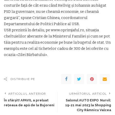
costurile față de cât erau când Hellvig și Iohannis au băgat
PSD la guvernare, nu se cheamă economie, se cheamă
gargară“, spune Cristian Ghinea, coordonatorul
Departamentului de Politici Publice al USR.
USR prezintă în detaliu, pe www.oprimjaful.ro, situația
cheltuielilor aberante de la Ministerul Familiei și cum se pot
tăia pentru a realiza economie pe bune la bugetul de stat. Un
exemplu este cel al tichetelor cadou de 300 de lei oferite cu
ocazia «Zilei Bărbatului».
DISTRIBUIE PE
ARTICOLUL ANTERIOR
URMĂTORUL ARTICOL
În sfârșit! APAVIL a preluat
Salonul AUTO EXPO Nurvil:
rețeaua de apă de la Bujoreni
19-21 mai 2023 la Shopping
City Râmnicu Valcea