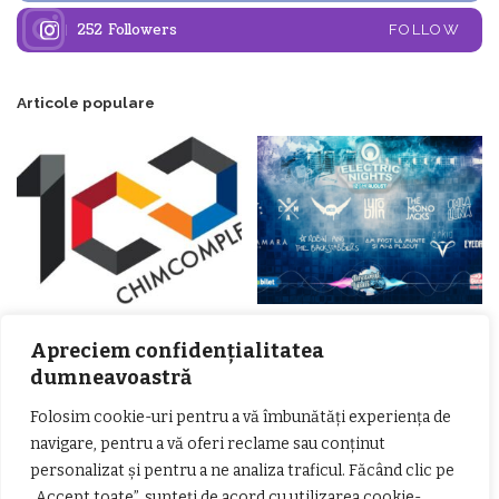
252
Followers
FOLLOW
Articole populare
𝗖𝗵𝗶𝗺𝗰𝗼𝗺𝗽𝗹𝗲𝘅 𝘀𝘂𝘀𝘁𝗶𝗻𝗲 𝗲𝗰𝗵𝗶𝗽𝗮
𝐄𝐥𝐞𝐜𝐭𝐫𝐢𝐜 𝐍𝐢𝐠𝐡𝐭𝐬 𝐁𝐫𝐞𝐳𝐨𝐢 𝟐𝟎𝟐𝟐. Rock
𝗦𝗖𝗠 𝗥𝗮𝗺𝗻𝗶𝗰𝘂 𝗩𝗮𝗹𝗰𝗲𝗮 𝗶𝗻
alternativ sub cerul înstelat de la
Apreciem confidențialitatea
𝗰𝗮𝗹𝗶𝘁𝗮𝘁𝗲 𝗱𝗲 𝗽𝗮𝗿𝘁𝗲𝗻𝗲𝗿
#𝐁𝐫𝐞𝐳𝐨𝐢𝐮𝐥𝐋𝐮𝐦𝐢𝐢
dumneavoastră
𝗳𝗶𝗻𝗮𝗻𝘁𝗮𝘁𝗼𝗿
Zvonul zilei: Mircea Iova va fi
director la Garda de Mediu Vâlcea
Folosim cookie-uri pentru a vă îmbunătăți experiența de
navigare, pentru a vă oferi reclame sau conținut
personalizat și pentru a ne analiza traficul. Făcând clic pe
„Accept toate”, sunteți de acord cu utilizarea cookie-