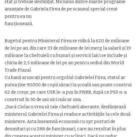
stat și trebuie desființat. Niciunul dintre marile programe
anunțate de Gabriela Firea de pe scaunul special creat
pentru ea nu
funcționează.
Bugetul pentru Ministerul Firea se ridică la 620 de milioane
de lei pe an, din care 33 de milioane de lei merg la salarii și 19
milioane la cheltuieli cu bunuri și servicii (aici se include și
chiria de 2,5 milioane de lei pe an pentru sediul din World
Trade Plaza).
Cu banii aruncați pentru orgoliul Gabrielei Firea, statul ar
putea ține 90.000 de copii săraci la școală sau poate construi
62 de creșe, pe care USR le-a pus în PNRR, după ce PSD n-a
construit în 30 de ani nici măcar una.
„Dacă Ciolacu vrea să taie cheltuieli aberante, desființează
ministerul Gabrielei Firea și readuce activitățile la cele două
ministere. Asta înseamnă economii cu opt posturi de
demnitari și cu 288 de funcționari, care au rezultat în plus
din crearea acestui minister cu sclipici. Dacă nu reduc