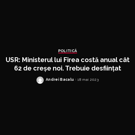
POLITICĂ
USR: Ministerul lui Firea costă anual cât
62 de creșe noi. Trebuie desființat
Andrei Bacalu
18 mai 2023
Posted
by