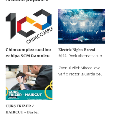
𝗖𝗵𝗶𝗺𝗰𝗼𝗺𝗽𝗹𝗲𝘅 𝘀𝘂𝘀𝘁𝗶𝗻𝗲
𝐄𝐥𝐞𝐜𝐭𝐫𝐢𝐜 𝐍𝐢𝐠𝐡𝐭𝐬 𝐁𝐫𝐞𝐳𝐨𝐢
𝗲𝗰𝗵𝗶𝗽𝗮 𝗦𝗖𝗠 𝗥𝗮𝗺𝗻𝗶𝗰𝘂
𝟐𝟎𝟐𝟐. Rock alternativ sub
𝗩𝗮𝗹𝗰𝗲𝗮 𝗶𝗻 𝗰𝗮𝗹𝗶𝘁𝗮𝘁𝗲 𝗱𝗲
cerul înstelat de la
Zvonul zilei: Mircea Iova
𝗽𝗮𝗿𝘁𝗲𝗻𝗲𝗿 𝗳𝗶𝗻𝗮𝗻𝘁𝗮𝘁𝗼𝗿
#𝐁𝐫𝐞𝐳𝐨𝐢𝐮𝐥𝐋𝐮𝐦𝐢𝐢
va fi director la Garda de
Mediu Vâlcea
𝐂𝐔𝐑𝐒 𝐅𝐑𝐈𝐙𝐄𝐑 /
𝐇𝐀𝐈𝐑𝐂𝐔𝐓 – 𝐁𝐚𝐫𝐛𝐞𝐫