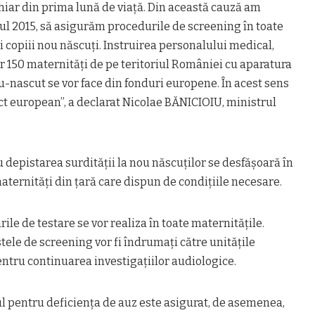
hiar din prima lună de viață. Din această cauză am
ul 2015, să asigurăm procedurile de screening în toate
i copiii nou născuți. Instruirea personalului medical,
or 150 maternități de pe teritoriul României cu aparatura
u-nascut se vor face din fonduri europene. În acest sens
t european”, a declarat Nicolae BĂNICIOIU, ministrul
u depistarea surdității la nou născuților se desfășoară în
ternități din țară care dispun de condițiile necesare.
le de testare se vor realiza în toate maternitățile.
stele de screening vor fi îndrumați către unitățile
entru continuarea investigațiilor audiologice.
 pentru deficiența de auz este asigurat, de asemenea,