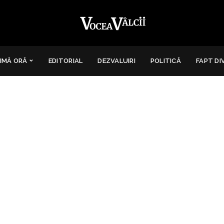
IMĂ ORĂ
EDITORIAL
DEZVALUIRI
POLITICĂ
FAPT DI