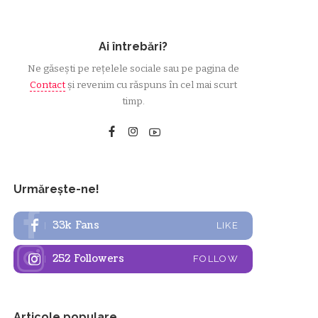
Ai întrebări?
Ne găsești pe rețelele sociale sau pe pagina de
Contact
și revenim cu răspuns în cel mai scurt
timp.
Urmărește-ne!
33k
Fans
LIKE
252
Followers
FOLLOW
Articole populare