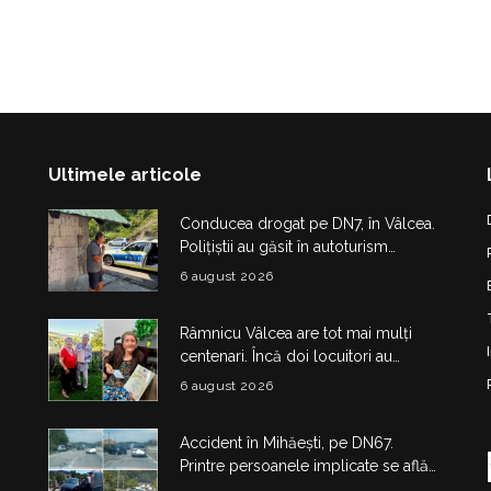
Ultimele articole
Conducea drogat pe DN7, în Vâlcea.
Polițiștii au găsit în autoturism
obiecte și substanțe suspecte
6 august 2026
Râmnicu Vâlcea are tot mai mulți
centenari. Încă doi locuitori au
împlinit 100 de ani în doar câteva zile
6 august 2026
Accident în Mihăești, pe DN67.
Printre persoanele implicate se află
și doi copii