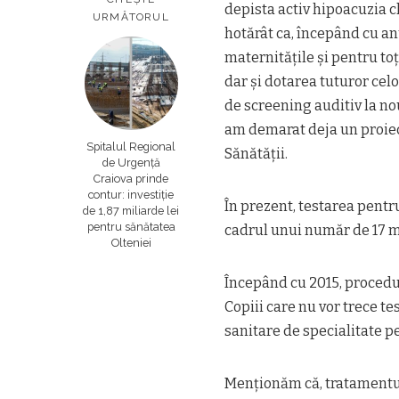
depista activ hipoacuzia c
URMĂTORUL
hotărât ca, începând cu an
maternitățile și pentru toț
dar și dotarea tuturor cel
de screening auditiv la no
am demarat deja un proiec
Spitalul Regional
Sănătății.
de Urgență
Craiova prinde
contur: investiție
În prezent, testarea pentr
de 1,87 miliarde lei
pentru sănătatea
cadrul unui număr de 17 ma
Olteniei
Începând cu 2015, proceduri
Copiii care nu vor trece te
sanitare de specialitate p
Menționăm că, tratamentul