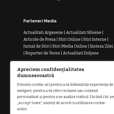
Parteneri Media
Actualitati Argesene
|
Actualitati Sibiene
|
Articole de Presa
|
Stiri Online
|
Stiri Interne
|
Jurnal de Stiri
|
Stiri Media Online
|
Sinteza Zilei
|
Reporter de Teren
|
Actualitati Doljene
Rochii
Noi
Rochii de Revelion
Rochii de Banchet
Rochi
de Cununie
Magazin de Rochii
Rochii pe
Apreciem confidențialitatea
Comanda
Rochii de Seara
dumneavoastră
Folosim cookie-uri pentru a vă îmbunătăți experiența de
navigare, pentru a vă oferi reclame sau conținut
personalizat și pentru a ne analiza traficul. Făcând clic pe
„Accept toate”, sunteți de acord cu utilizarea cookie-
GDPR: POLITICA DE CONFIDENȚIALI
urilor.