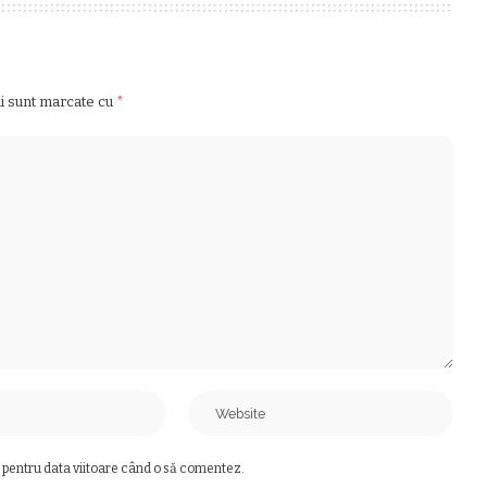
ii sunt marcate cu
*
 pentru data viitoare când o să comentez.