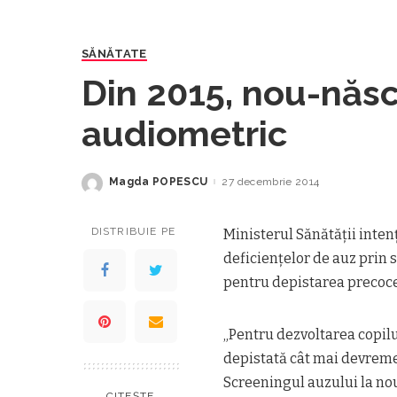
SĂNĂTATE
Din 2015, nou-născuț
audiometric
Magda POPESCU
27 decembrie 2014
Posted
by
DISTRIBUIE PE
Ministerul Sănătății inten
deficienţelor de auz prin
pentru depistarea precoce 
„Pentru dezvoltarea copilu
depistată cât mai devreme 
Screeningul auzului la no
CITEȘTE