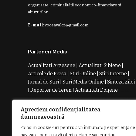
organizate, criminalității economico-financiare și
abuzurilor.
E-mail:
voceavalcii@gmail.com
Parteneri Media
Actualitati Argesene
|
Actualitati Sibiene
|
Articole de Presa
|
Stiri Online
|
Stiri Interne
|
Jurnal de Stiri
|
Stiri Media Online
|
Sinteza Zilei
|
Reporter de Teren
|
Actualitati Doljene
Rochii
Noi
Rochii de Revelion
Rochii de Banchet
Rochi
de Cununie
Magazin de Rochii
Rochii pe
Apreciem confidențialitatea
Comanda
Rochii de Seara
dumneavoastră
Folosim cookie-uri pentru a vă îmbunătăți experiența de
navigare, pentru a vă oferi reclame sau conținut