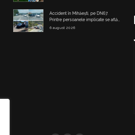
Accident în Mihăești, pe DN67.
Printre persoanele implicate se află
și doi copii
6 august 2026
i