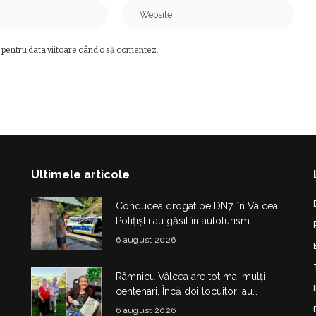
 pentru data viitoare când o să comentez.
Ultimele articole
Conducea drogat pe DN7, în Vâlcea.
Polițiștii au găsit în autoturism
obiecte și substanțe suspecte
6 august 2026
Râmnicu Vâlcea are tot mai mulți
centenari. Încă doi locuitori au
împlinit 100 de ani în doar câteva zile
6 august 2026