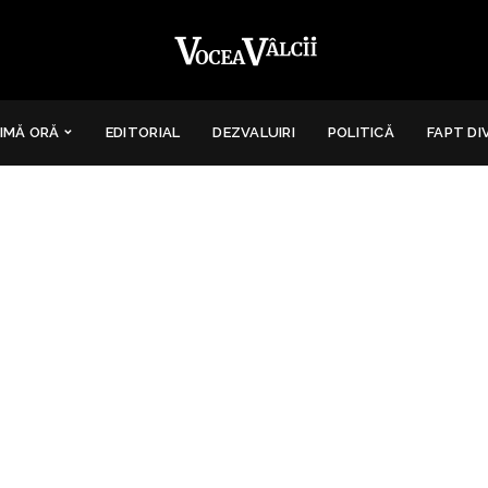
IMĂ ORĂ
EDITORIAL
DEZVALUIRI
POLITICĂ
FAPT DI