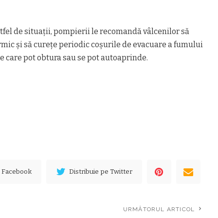
fel de situaţii, pompierii le recomandă vâlcenilor să
ermic şi să cureţe periodic coşurile de evacuare a fumului
e care pot obtura sau se pot autoaprinde.
e Facebook
Distribuie pe Twitter
URMĂTORUL ARTICOL