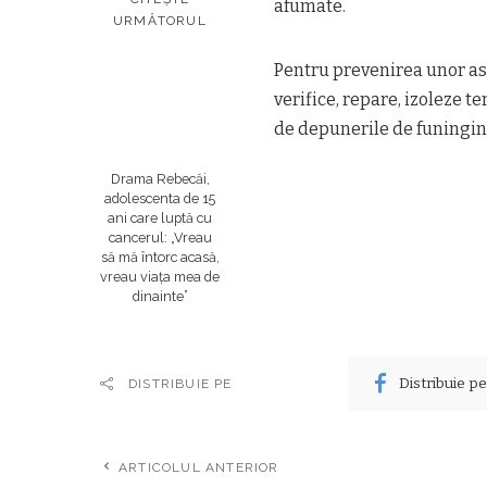
afumate.
URMĂTORUL
Pentru prevenirea unor ast
verifice, repare, izoleze t
de depunerile de funingin
Drama Rebecăi,
adolescenta de 15
ani care luptă cu
cancerul: „Vreau
să mă întorc acasă,
vreau viața mea de
dinainte”
Distribuie p
DISTRIBUIE PE
ARTICOLUL ANTERIOR