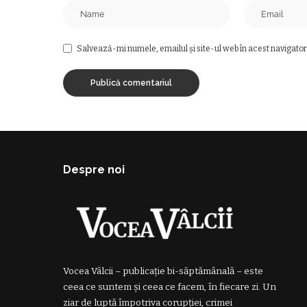
Salvează-mi numele, emailul și site-ul web în acest navigator
Despre noi
Vocea Vâlcii – publicație bi-săptămânală – este
ceea ce suntem și ceea ce facem, în fiecare zi. Un
ziar de luptă împotriva corupției, crimei