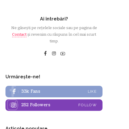
Ai întrebări?
Ne găsești pe rețelele sociale sau pe pagina de
Contact
și revenim cu răspuns în cel mai scurt
timp.
Urmărește-ne!
33k
Fans
LIKE
252
Followers
FOLLOW
Articole populare