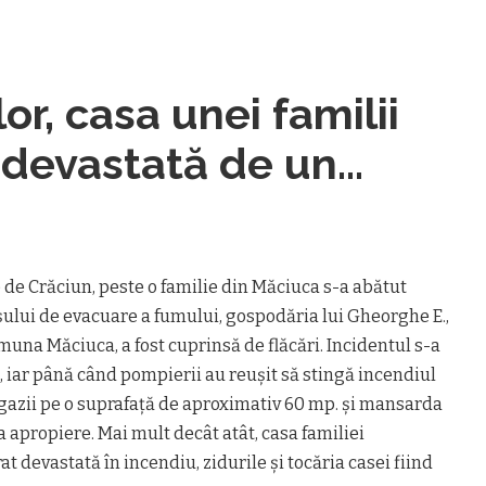
or, casa unei familii
 devastată de un
e de Crăciun, peste o familie din Măciuca s-a abătut
ului de evacuare a fumului, gospodăria lui Gheorghe E.,
muna Măciuca, a fost cuprinsă de flăcări. Incidentul s-a
 iar până când pompierii au reuşit să stingă incendiul
gazii pe o suprafaţă de aproximativ 60 mp. şi mansarda
a apropiere. Mai mult decât atât, casa familiei
at devastată în incendiu, zidurile şi tocăria casei fiind