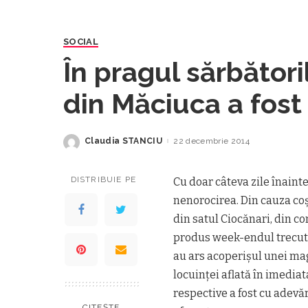
SOCIAL
În pragul sărbătoril
din Măciuca a fost
incendiu
Claudia STANCIU
22 decembrie 2014
Posted
by
DISTRIBUIE PE
Cu doar câteva zile înaint
nenorocirea. Din cauza coş
din satul Ciocănari, din co
produs week-endul trecut,
au ars acoperişul unei ma
locuinţei aflată în imediat
respective a fost cu adevăr
CITEȘTE