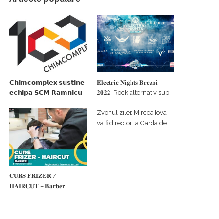
𝗖𝗵𝗶𝗺𝗰𝗼𝗺𝗽𝗹𝗲𝘅 𝘀𝘂𝘀𝘁𝗶𝗻𝗲
𝐄𝐥𝐞𝐜𝐭𝐫𝐢𝐜 𝐍𝐢𝐠𝐡𝐭𝐬 𝐁𝐫𝐞𝐳𝐨𝐢
𝗲𝗰𝗵𝗶𝗽𝗮 𝗦𝗖𝗠 𝗥𝗮𝗺𝗻𝗶𝗰𝘂
𝟐𝟎𝟐𝟐. Rock alternativ sub
𝗩𝗮𝗹𝗰𝗲𝗮 𝗶𝗻 𝗰𝗮𝗹𝗶𝘁𝗮𝘁𝗲 𝗱𝗲
cerul înstelat de la
Zvonul zilei: Mircea Iova
𝗽𝗮𝗿𝘁𝗲𝗻𝗲𝗿 𝗳𝗶𝗻𝗮𝗻𝘁𝗮𝘁𝗼𝗿
#𝐁𝐫𝐞𝐳𝐨𝐢𝐮𝐥𝐋𝐮𝐦𝐢𝐢
va fi director la Garda de
Mediu Vâlcea
𝐂𝐔𝐑𝐒 𝐅𝐑𝐈𝐙𝐄𝐑 /
𝐇𝐀𝐈𝐑𝐂𝐔𝐓 – 𝐁𝐚𝐫𝐛𝐞𝐫