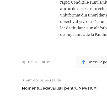
rapid. Condiţiile sunt la 
atu-urile necesare, o ech
unit format din tineri dar 
obiectivul şi vrem să ajun
loc de titular cu un alt fot
de împrumut, de la Panduri
Distribuie p
DISTRIBUIE PE
ARTICOLUL ANTERIOR
Momentul adevărului pentru New HCM