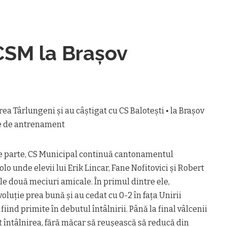
CSM la Braşov
ea Târlungeni şi au câştigat cu CS Baloteşti • la Braşov
e de antrenament
e parte, CS Municipal continuă cantonamentul
olo unde elevii lui Erik Lincar, Fane Nofitovici şi Robert
ele două meciuri amicale. În primul dintre ele,
oluţie prea bună şi au cedat cu 0-2 în faţa Unirii
iind primite în debutul întâlnirii. Până la final vâlcenii
t întâlnirea, fără măcar să reuşească să reducă din