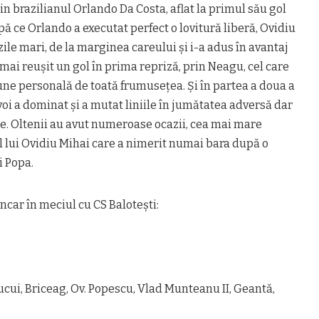
rin brazilianul Orlando Da Costa, aflat la primul său gol
pă ce Orlando a executat perfect o lovitură liberă, Ovidiu
ile mari, de la marginea careului şi i-a adus în avantaj
mai reuşit un gol în prima repriză, prin Neagu, cel care
iune personală de toată frumuseţea. Şi în partea a doua a
voi a dominat şi a mutat liniile în jumătatea adversă dar
e. Oltenii au avut numeroase ocazii, cea mai mare
ul lui Ovidiu Mihai care a nimerit numai bara după o
i Popa.
incar în meciul cu CS Baloteşti:
Cucui, Briceag, Ov. Popescu, Vlad Munteanu II, Geantă,
.