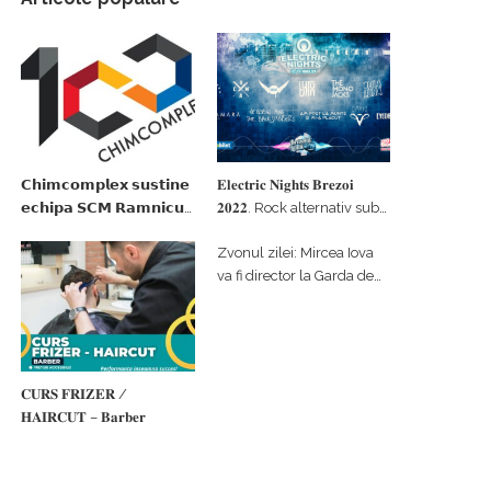
𝗖𝗵𝗶𝗺𝗰𝗼𝗺𝗽𝗹𝗲𝘅 𝘀𝘂𝘀𝘁𝗶𝗻𝗲
𝐄𝐥𝐞𝐜𝐭𝐫𝐢𝐜 𝐍𝐢𝐠𝐡𝐭𝐬 𝐁𝐫𝐞𝐳𝐨𝐢
𝗲𝗰𝗵𝗶𝗽𝗮 𝗦𝗖𝗠 𝗥𝗮𝗺𝗻𝗶𝗰𝘂
𝟐𝟎𝟐𝟐. Rock alternativ sub
𝗩𝗮𝗹𝗰𝗲𝗮 𝗶𝗻 𝗰𝗮𝗹𝗶𝘁𝗮𝘁𝗲 𝗱𝗲
cerul înstelat de la
Zvonul zilei: Mircea Iova
𝗽𝗮𝗿𝘁𝗲𝗻𝗲𝗿 𝗳𝗶𝗻𝗮𝗻𝘁𝗮𝘁𝗼𝗿
#𝐁𝐫𝐞𝐳𝐨𝐢𝐮𝐥𝐋𝐮𝐦𝐢𝐢
va fi director la Garda de
Mediu Vâlcea
𝐂𝐔𝐑𝐒 𝐅𝐑𝐈𝐙𝐄𝐑 /
𝐇𝐀𝐈𝐑𝐂𝐔𝐓 – 𝐁𝐚𝐫𝐛𝐞𝐫