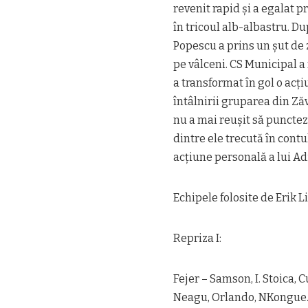
revenit rapid şi a egalat p
în tricoul alb-albastru. Du
Popescu a prins un şut de z
pe vâlceni. CS Municipal a 
a transformat în gol o acţ
întâlnirii gruparea din Ză
nu a mai reuşit să punctez
dintre ele trecută în cont
acţiune personală a lui Ad
Echipele folosite de Erik L
Repriza I:
Fejer – Samson, I. Stoica, 
Neagu, Orlando, NKongue