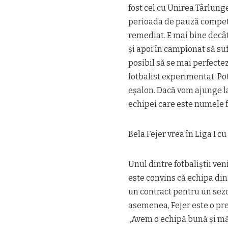
fost cel cu Unirea Târlung
perioada de pauză compet
remediat. E mai bine decâ
şi apoi în campionat să s
posibil să se mai perfecte
fotbalist experimentat. Po
eşalon. Dacă vom ajunge l
echipei care este numele f
Bela Fejer vrea în Liga I c
Unul dintre fotbaliştii ven
este convins că echipa di
un contract pentru un sez
asemenea, Fejer este o pre
„Avem o echipă bună şi mă