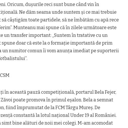
eni. Oricum, duşurile reci sunt bune când vin în
iţională. Ne dăm seama unde suntem şi ce mai trebuie
t să câştigăm toate partidele, să ne îmbătăm cu apă rece
uferim”. Munteanu mai spune că în zilele următoare este
ze un transfer important: „Suntem în tratative cu un
t spune doar că este la o formaţie importantă de prim
a un numitor comun îi vom anunţa imediat pe suporterii
otbalistului”.
u CSM
iţi în această pauză competiţională, portarul Bela Fejer,
n Zăvoi poate promova în primul eşalon. Bela a semnat
on, fiind împrumutat de la FCM Târgu Mureş. De
zenţă constantă la lotul naţional Under 19 al României.
 simt bine alături de noii mei colegi. M-am acomodat