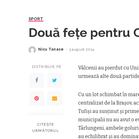
SPORT
Două feţe pentru 
Nicu Tănase
3 august 2014
Posted
by
DISTRIBUIE PE
Vâlcenii au pierdut cu Unir
urmează alte două partid
Cu un lot schimbat în mar
centralizat de la Braşov, ac
Tufişi au susţinut şi prim
municipalii nu au avut o ev
CITEȘTE
Târlungeni, ambele goluri f
URMĂTORUL
au echilibrat şi au domina