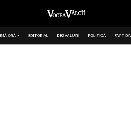
IMĂ ORĂ
EDITORIAL
DEZVALUIRI
POLITICĂ
FAPT DI