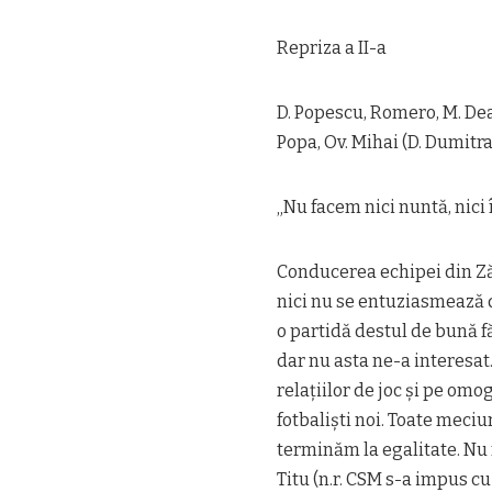
Repriza a II-a
D. Popescu, Romero, M. Deac
Popa, Ov. Mihai (D. Dumitra
„Nu facem nici nuntă, nic
Conducerea echipei din Zăv
nici nu se entuziasmează du
o partidă destul de bună f
dar nu asta ne-a interesat
relaţiilor de joc şi pe omo
fotbalişti noi. Toate meciur
terminăm la egalitate. Nu
Titu (n.r. CSM s-a impus c