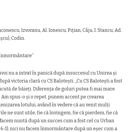
onescu, Izvoranu, Al. Ionescu, Piţian, Câju, I. Stancu, Ad.
şcu), Codin.
i înmormântare”
oi nu a intrat în panică după insuccesul cu Unirea şi
pă victoria clară cu CS Baloteşti. „Cu CS Baloteşti a fost
ăcută de băieţi. Diferenţa de goluri putea fi mai mare
. Am spus-o şi o repet, punem accent pe crearea
genizarea lotului, având în vedere că au venit mulţi
ile ne sunt utile, fie că învingem, fie că pierdem, fie că
 facem nuntă după un succes cum a fost cel cu Urban
u 6-1), nici nu facem înmormântare după un eşec cum a