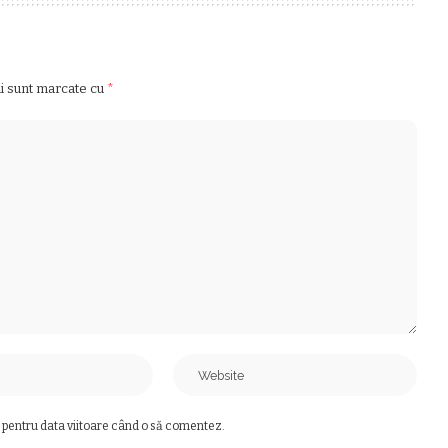
ii sunt marcate cu
*
 pentru data viitoare când o să comentez.