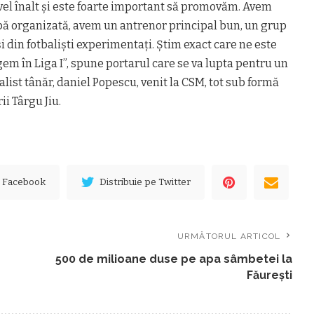
nivel înalt şi este foarte important să promovăm. Avem
ipă organizată, avem un antrenor principal bun, un grup
şi din fotbalişti experimentaţi. Ştim exact care ne este
gem în Liga I”, spune portarul care se va lupta pentru un
balist tânăr, daniel Popescu, venit la CSM, tot sub formă
i Târgu Jiu.
e Facebook
Distribuie pe Twitter
URMĂTORUL ARTICOL
500 de milioane duse pe apa sâmbetei la
Făureşti