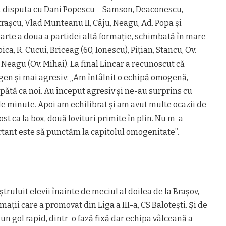
t disputa cu Dani Popescu – Samson, Deaconescu,
traşcu, Vlad Munteanu II, Câju, Neagu, Ad. Popa şi
arte a doua a partidei altă formaţie, schimbată în mare
oica, R. Cucui, Briceag (60, Ionescu), Piţian, Stancu, Ov.
Neagu (Ov. Mihai). La final Lincar a recunoscut că
gen şi mai agresiv: „Am întâlnit o echipă omogenă,
pătă ca noi. Au început agresiv şi ne-au surprins cu
e minute. Apoi am echilibrat şi am avut multe ocazii de
ost ca la box, două lovituri primite în plin. Nu m-a
rtant este să punctăm la capitolul omogenitate”.
truluit elevii înainte de meciul al doilea de la Braşov,
aţii care a promovat din Liga a III-a, CS Baloteşti. Şi de
un gol rapid, dintr-o fază fixă dar echipa vâlceană a