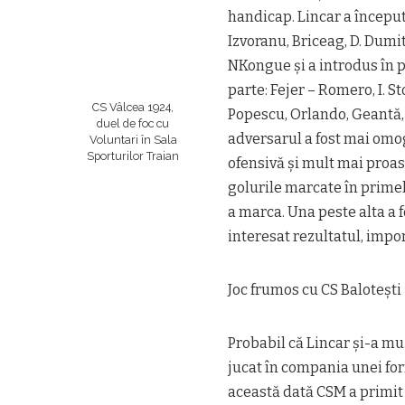
handicap. Lincar a începu
Izvoranu, Briceag, D. Dumi
NKongue şi a introdus în p
parte: Fejer – Romero, I. St
CS Vâlcea 1924,
Popescu, Orlando, Geantă, 
duel de foc cu
adversarul a fost mai omo
Voluntari în Sala
Sporturilor Traian
ofensivă şi mult mai proas
golurile marcate în primel
a marca. Una peste alta a f
interesat rezultatul, impo
Joc frumos cu CS Baloteşti
Probabil că Lincar şi-a muş
jucat în compania unei form
această dată CSM a primit 