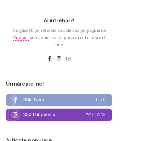
Ai întrebări?
Ne găsești pe rețelele sociale sau pe pagina de
Contact
și revenim cu răspuns în cel mai scurt
timp.
Urmărește-ne!
33k
Fans
LIKE
252
Followers
FOLLOW
Articole populare