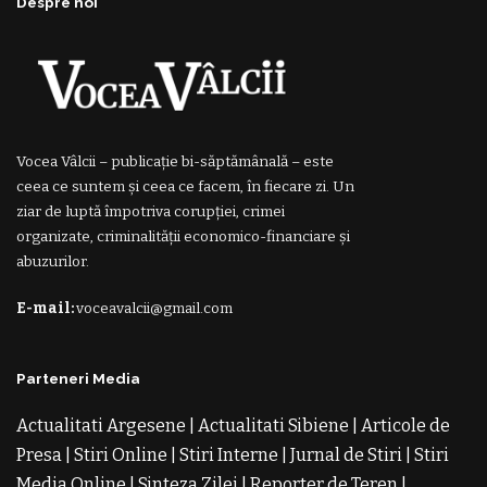
Despre noi
Vocea Vâlcii – publicație bi-săptămânală – este
ceea ce suntem și ceea ce facem, în fiecare zi. Un
ziar de luptă împotriva corupției, crimei
organizate, criminalității economico-financiare și
abuzurilor.
E-mail:
voceavalcii@gmail.com
Parteneri Media
Actualitati Argesene
|
Actualitati Sibiene
|
Articole de
Presa
|
Stiri Online
|
Stiri Interne
|
Jurnal de Stiri
|
Stiri
Media Online
|
Sinteza Zilei
|
Reporter de Teren
|