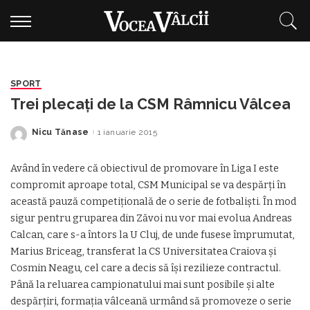
SPORT
Trei plecaţi de la CSM Râmnicu Vâlcea
Nicu Tănase
1 ianuarie 2015
Posted
by
Având în vedere că obiectivul de promovare în Liga I este
compromit aproape total, CSM Municipal se va despărţi în
această pauză competiţională de o serie de fotbalişti. În mod
sigur pentru gruparea din Zăvoi nu vor mai evolua Andreas
Calcan, care s-a întors la U Cluj, de unde fusese împrumutat,
Marius Briceag, transferat la CS Universitatea Craiova şi
Cosmin Neagu, cel care a decis să îşi rezilieze contractul.
Până la reluarea campionatului mai sunt posibile şi alte
despărţiri, formaţia vâlceană urmând să promoveze o serie