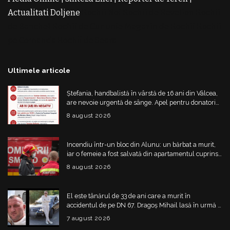
Actualitati Doljene
Rochii Noi
Rochii de Revelion
Rochii
de Banchet
Rochii de Cununie
Magazin de Rochii
Rochii
pe Comanda
Rochii de Seara
Ultimele articole
Ștefania, handbalistă în vârstă de 16 ani din Vâlcea,
are nevoie urgentă de sânge. Apel pentru donatori
cu grupa AB IV negativ
8 august 2026
Incendiu într-un bloc din Alunu: un bărbat a murit,
iar o femeie a fost salvată din apartamentul cuprins
de flăcări
8 august 2026
El este tânărul de 33 de ani care a murit în
accidentul de pe DN 67. Dragoș Mihail lasă în urmă o
fetiță
7 august 2026