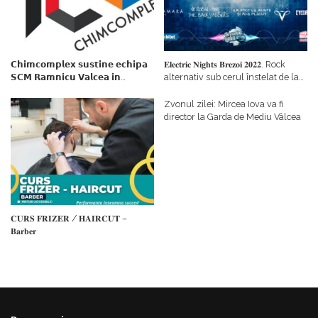
𝗖𝗵𝗶𝗺𝗰𝗼𝗺𝗽𝗹𝗲𝘅 𝘀𝘂𝘀𝘁𝗶𝗻𝗲 𝗲𝗰𝗵𝗶𝗽𝗮
𝐄𝐥𝐞𝐜𝐭𝐫𝐢𝐜 𝐍𝐢𝐠𝐡𝐭𝐬 𝐁𝐫𝐞𝐳𝐨𝐢 𝟐𝟎𝟐𝟐. Rock
𝗦𝗖𝗠 𝗥𝗮𝗺𝗻𝗶𝗰𝘂 𝗩𝗮𝗹𝗰𝗲𝗮 𝗶𝗻
alternativ sub cerul înstelat de la
𝗰𝗮𝗹𝗶𝘁𝗮𝘁𝗲 𝗱𝗲 𝗽𝗮𝗿𝘁𝗲𝗻𝗲𝗿
#𝐁𝐫𝐞𝐳𝐨𝐢𝐮𝐥𝐋𝐮𝐦𝐢𝐢
𝗳𝗶𝗻𝗮𝗻𝘁𝗮𝘁𝗼𝗿
Zvonul zilei: Mircea Iova va fi
director la Garda de Mediu Vâlcea
𝐂𝐔𝐑𝐒 𝐅𝐑𝐈𝐙𝐄𝐑 / 𝐇𝐀𝐈𝐑𝐂𝐔𝐓 –
𝐁𝐚𝐫𝐛𝐞𝐫