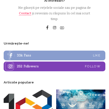
Ai întrebări?
Ne găsești pe rețelele sociale sau pe pagina de
Contact
și revenim cu răspuns în cel mai scurt
timp.
Urmărește-ne!
33k
Fans
LIKE
252
Followers
FOLLOW
Articole populare