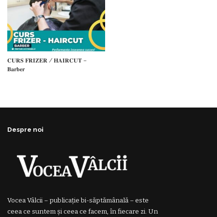
𝐂𝐔𝐑𝐒 𝐅𝐑𝐈𝐙𝐄𝐑 / 𝐇𝐀𝐈𝐑𝐂𝐔𝐓 –
𝐁𝐚𝐫𝐛𝐞𝐫
Despre noi
Vocea Vâlcii – publicație bi-săptămânală – este
ceea ce suntem și ceea ce facem, în fiecare zi. Un