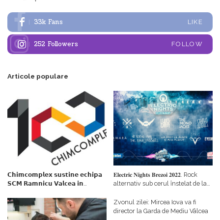
33k
Fans
LIKE
252
Followers
FOLLOW
Articole populare
𝗖𝗵𝗶𝗺𝗰𝗼𝗺𝗽𝗹𝗲𝘅 𝘀𝘂𝘀𝘁𝗶𝗻𝗲 𝗲𝗰𝗵𝗶𝗽𝗮
𝐄𝐥𝐞𝐜𝐭𝐫𝐢𝐜 𝐍𝐢𝐠𝐡𝐭𝐬 𝐁𝐫𝐞𝐳𝐨𝐢 𝟐𝟎𝟐𝟐. Rock
𝗦𝗖𝗠 𝗥𝗮𝗺𝗻𝗶𝗰𝘂 𝗩𝗮𝗹𝗰𝗲𝗮 𝗶𝗻
alternativ sub cerul înstelat de la
𝗰𝗮𝗹𝗶𝘁𝗮𝘁𝗲 𝗱𝗲 𝗽𝗮𝗿𝘁𝗲𝗻𝗲𝗿
#𝐁𝐫𝐞𝐳𝐨𝐢𝐮𝐥𝐋𝐮𝐦𝐢𝐢
𝗳𝗶𝗻𝗮𝗻𝘁𝗮𝘁𝗼𝗿
Zvonul zilei: Mircea Iova va fi
director la Garda de Mediu Vâlcea