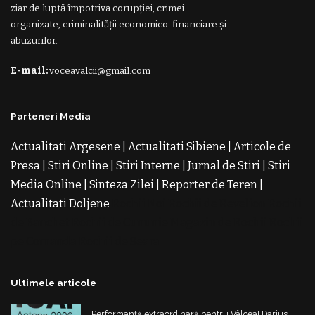
ziar de luptă împotriva corupției, crimei
organizate, criminalității economico-financiare și
abuzurilor.
E-mail:
voceavalcii@gmail.com
Parteneri Media
Actualitati Argesene
|
Actualitati Sibiene
|
Articole de
Presa
|
Stiri Online
|
Stiri Interne
|
Jurnal de Stiri
|
Stiri
Media Online
|
Sinteza Zilei
|
Reporter de Teren
|
Actualitati Doljene
Rochii Noi
Rochii de Revelion
Rochii
de Banchet
Rochii de Cununie
Magazin de Rochii
Rochii
pe Comanda
Rochii de Seara
Ultimele articole
Performanță extraordinară pentru Vâlcea! Darius,