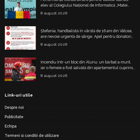
elev al Colegiului Național de Informatică „Matei
Basarab”, a cucerit argintul la Olimpiada
8 august 2026
Internațională de Inteligență Artificială
Ștefania, handbalistă în vârstă de 16 ani din Vâlcea,
are nevoie urgentă de sânge. Apel pentru donatori
cu grupa AB IV negativ
8 august 2026
Incendiu într-un bloc din Alunu: un bărbat a murit,
iar o femeie a fost salvată din apartamentul cuprins
de flăcări
8 august 2026
Link-uri utile
Despre noi
Publicitate
Echipa
Termeni si conditii de utilizare