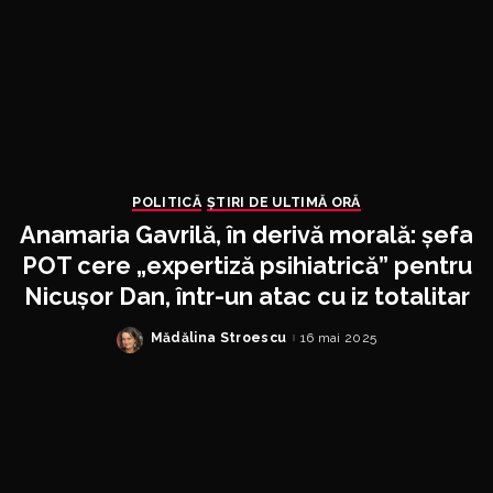
POLITICĂ
ȘTIRI DE ULTIMĂ ORĂ
Anamaria Gavrilă, în derivă morală: șefa
POT cere „expertiză psihiatrică” pentru
Nicușor Dan, într-un atac cu iz totalitar
Mădălina Stroescu
16 mai 2025
Posted
by