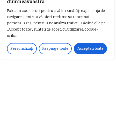
dumneavoastră
𝗖𝗵𝗶𝗺𝗰𝗼𝗺𝗽𝗹𝗲𝘅 𝘀𝘂𝘀𝘁𝗶𝗻𝗲 𝗲𝗰𝗵𝗶𝗽𝗮
𝐄𝐥𝐞𝐜𝐭𝐫𝐢𝐜 𝐍𝐢𝐠𝐡𝐭𝐬 𝐁𝐫𝐞𝐳𝐨𝐢 𝟐𝟎𝟐𝟐. Rock
𝗦𝗖𝗠 𝗥𝗮𝗺𝗻𝗶𝗰𝘂 𝗩𝗮𝗹𝗰𝗲𝗮 𝗶𝗻
alternativ sub cerul înstelat de la
Folosim cookie-uri pentru a vă îmbunătăți experiența de
𝗰𝗮𝗹𝗶𝘁𝗮𝘁𝗲 𝗱𝗲 𝗽𝗮𝗿𝘁𝗲𝗻𝗲𝗿
#𝐁𝐫𝐞𝐳𝐨𝐢𝐮𝐥𝐋𝐮𝐦𝐢𝐢
navigare, pentru a vă oferi reclame sau conținut
𝗳𝗶𝗻𝗮𝗻𝘁𝗮𝘁𝗼𝗿
Zvonul zilei: Mircea Iova va fi
personalizat și pentru a ne analiza traficul. Făcând clic pe
director la Garda de Mediu Vâlcea
„Accept toate”, sunteți de acord cu utilizarea cookie-
urilor.
Personalizați
Respinge toate
Acceptați toate
𝐂𝐔𝐑𝐒 𝐅𝐑𝐈𝐙𝐄𝐑 / 𝐇𝐀𝐈𝐑𝐂𝐔𝐓 –
𝐁𝐚𝐫𝐛𝐞𝐫
Despre noi