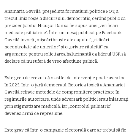
Anamaria Gavrilă, președinta formațiunii politice POT, a
trecut linia roșie a discursului democratic, cerând public ca
prezidențiabilul Nicușor Dan să fie supus unei „verificări
medicale psihiatrice”. Într-un mesaj publicat pe Facebook,
Gavrilă invocă „mișcări bruște ale capului”, „ridicări
necontrolate ale umerilor” și o „privire rătăcită” ca
argumente pentru solicitarea halucinantă ca liderul USR să
declare că nu suferă de vreo afecțiune psihică.
Este greu de crezut că o astfel de intervenție poate avea loc
în 2025, într-o țară democrată. Retorica toxică a Anamariei
Gavrilă reînvie metodele de compromitere practicate în
regimurile autoritare, unde adversarii politici erau înlăturați
prin stigmatizare medicală, iar „controlul psihiatric”
devenea armă de represiune.
Este grav că într-o campanie electorală care ar trebui să fie