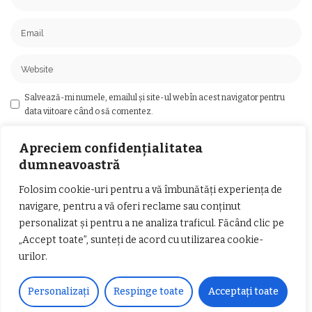
Salvează-mi numele, emailul și site-ul web în acest navigator pentru
data viitoare când o să comentez.
Apreciem confidențialitatea
dumneavoastră
Folosim cookie-uri pentru a vă îmbunătăți experiența de
Ai întrebări?
navigare, pentru a vă oferi reclame sau conținut
Ne găsești pe rețelele sociale sau pe pagina de
personalizat și pentru a ne analiza traficul. Făcând clic pe
Contact
și revenim cu răspuns în cel mai scurt
„Accept toate”, sunteți de acord cu utilizarea cookie-
timp.
urilor.
Personalizați
Respinge toate
Acceptați toate