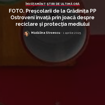
ÎNVĂŢAMÂNT
ȘTIRI DE ULTIMĂ ORĂ
FOTO. Preșcolarii de la Grădinița PP
Ostroveni învață prin joacă despre
reciclare și protecția mediului
Mădălina Stroescu
1 aprilie 2025
Posted
by